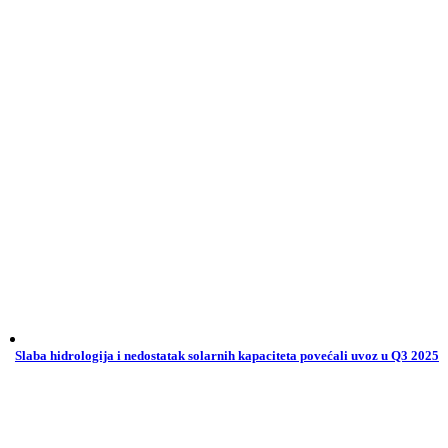
Slaba hidrologija i nedostatak solarnih kapaciteta povećali uvoz u Q3 2025