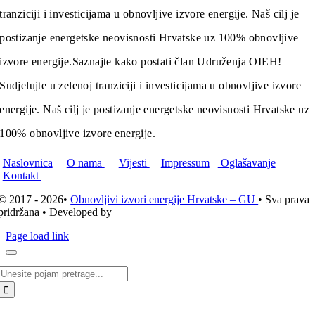
tranziciji i investicijama u obnovljive izvore energije. Naš cilj je
postizanje energetske neovisnosti Hrvatske uz 100% obnovljive
izvore energije.
Saznajte kako postati član Udruženja OIEH!
Sudjelujte u zelenoj tranziciji i investicijama u obnovljive izvore
energije. Naš cilj je postizanje energetske neovisnosti Hrvatske uz
100% obnovljive izvore energije.
Naslovnica
O nama
Vijesti
Impressum
Oglašavanje
Kontakt
© 2017 - 2026•
Obnovljivi izvori energije Hrvatske – GU
• Sva prava
pridržana • Developed by
ICE STUDIO d.o.o.
Page load link
Traži...