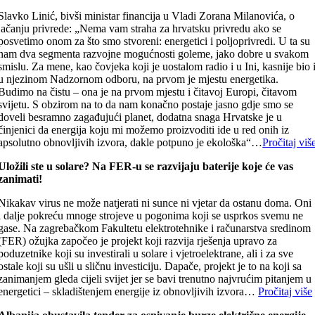
Slavko Linić, bivši ministar financija u Vladi Zorana Milanovića, o
jačanju privrede: „Nema vam straha za hrvatsku privredu ako se
posvetimo onom za što smo stvoreni: energetici i poljoprivredi. U ta su
nam dva segmenta razvojne mogućnosti goleme, jako dobre u svakom
smislu. Za mene, kao čovjeka koji je uostalom radio i u Ini, kasnije bio 
u njezinom Nadzornom odboru, na prvom je mjestu energetika.
Budimo na čistu – ona je na prvom mjestu i čitavoj Europi, čitavom
svijetu. S obzirom na to da nam konačno postaje jasno gdje smo se
doveli besramno zagađujući planet, dodatna snaga Hrvatske je u
činjenici da energija koju mi možemo proizvoditi ide u red onih iz
apsolutno obnovljivih izvora, dakle potpuno je ekološka“…
Pročitaj viš
Uložili ste u solare? Na FER-u se razvijaju baterije koje će vas
zanimati!
Nikakav virus ne može natjerati ni sunce ni vjetar da ostanu doma. Oni
i dalje pokreću mnoge strojeve u pogonima koji se usprkos svemu ne
gase. Na zagrebačkom Fakultetu elektrotehnike i računarstva sredinom
(FER) ožujka započeo je projekt koji razvija rješenja upravo za
poduzetnike koji su investirali u solare i vjetroelektrane, ali i za sve
ostale koji su ušli u sličnu investiciju. Dapače, projekt je to na koji sa
zanimanjem gleda cijeli svijet jer se bavi trenutno najvrućim pitanjem u
energetici – skladištenjem energije iz obnovljivih izvora…
Pročitaj više