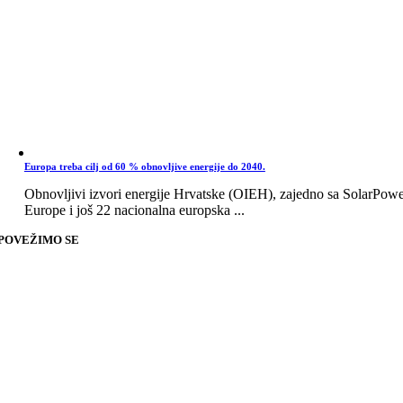
Europa treba cilj od 60 % obnovljive energije do 2040.
Obnovljivi izvori energije Hrvatske (OIEH), zajedno sa SolarPow
Europe i još 22 nacionalna europska ...
POVEŽIMO SE
Go
to
Top