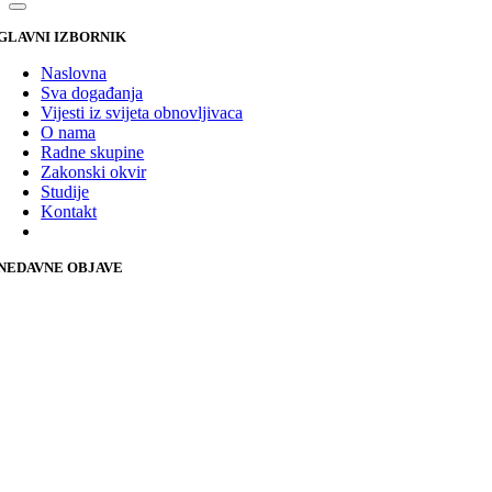
GLAVNI IZBORNIK
Naslovna
Sva događanja
Vijesti iz svijeta obnovljivaca
O nama
Radne skupine
Zakonski okvir
Studije
Kontakt
NEDAVNE OBJAVE