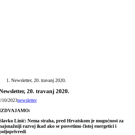
Skip
to
content
Newsletter, 20. travanj 2020.
Newsletter, 20. travanj 2020.
2/10/2023
newsletter
IZDVAJAMO:
Slavko Linić: Nema straha, pred Hrvatskom je mogućnost za
najsnažniji razvoj ikad ako se posvetimo čistoj energetici i
poljoprivredi