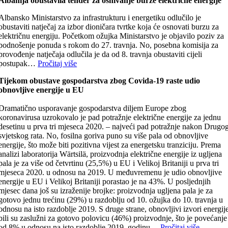
Albanija obustavila tender za osnivanje burze električne energije
Albansko Ministarstvo za infrastrukturu i energetiku odlučilo je
obustaviti natječaj za izbor dioničara tvrtke koja će osnovati burzu za
električnu energiju. Početkom ožujka Ministarstvo je objavilo poziv za
podnošenje ponuda s rokom do 27. travnja. No, posebna komisija za
provođenje natječaja odlučila je da od 8. travnja obustaviti cijeli
postupak…
Pročitaj više
Tijekom obustave gospodarstva zbog Covida-19 raste udio
obnovljive energije u EU
Dramatično usporavanje gospodarstva diljem Europe zbog
koronavirusa uzrokovalo je pad potražnje električne energije za jednu
desetinu u prva tri mjeseca 2020. – najveći pad potražnje nakon Drugo
svjetskog rata. No, fosilna goriva puno su više pala od obnovljive
energije, što može biti pozitivna vijest za energetsku tranziciju. Prema
analizi laboratorija Wärtsilä, proizvodnja električne energije iz ugljena
pala je za više od četvrtinu (25,5%) u EU i Velikoj Britaniji u prva tri
mjeseca 2020. u odnosu na 2019. U međuvremenu je udio obnovljive
energije u EU i Velikoj Britaniji porastao je na 43%. U posljednjih
mjesec dana još su izraženije brojke: proizvodnja ugljena pala je za
gotovo jednu trećinu (29%) u razdoblju od 10. ožujka do 10. travnja u
odnosu na isto razdoblje 2019. S druge strane, obnovljivi izvori energij
bili su zaslužni za gotovo polovicu (46%) proizvodnje, što je povećanje
od 8% u odnosu na isto razdoblje 2019. godinu…
Pročitaj više