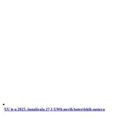
EU je u 2025. instalirala 27,1 GWh novih baterijskih sustava