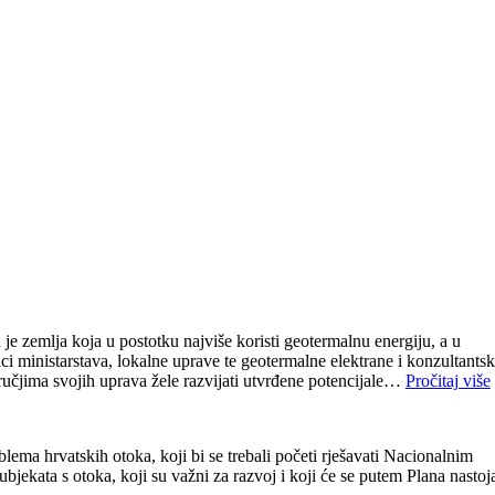
 je zemlja koja u postotku najviše koristi geotermalnu energiju, a u
ci ministarstava, lokalne uprave te geotermalne elektrane i konzultantsk
dručjima svojih uprava žele razvijati utvrđene potencijale…
Pročitaj više
ma hrvatskih otoka, koji bi se trebali početi rješavati Nacionalnim
bjekata s otoka, koji su važni za razvoj i koji će se putem Plana nastoja