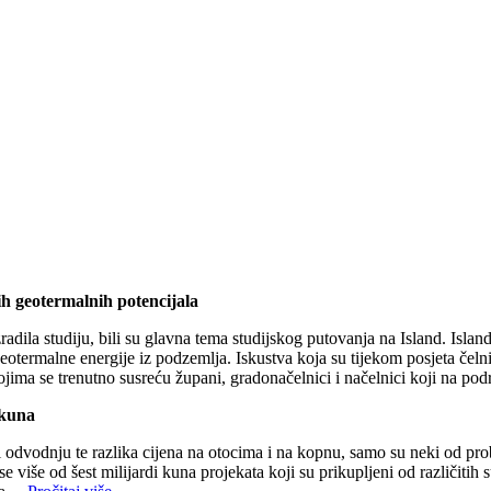
ih geotermalnih potencijala
adila studiju, bili su glavna tema studijskog putovanja na Island. Island
eotermalne energije iz podzemlja. Iskustva koja su tijekom posjeta čelni
kojima se trenutno susreću župani, gradonačelnici i načelnici koji na po
 kuna
vodnju te razlika cijena na otocima i na kopnu, samo su neki od proble
še od šest milijardi kuna projekata koji su prikupljeni od različitih su