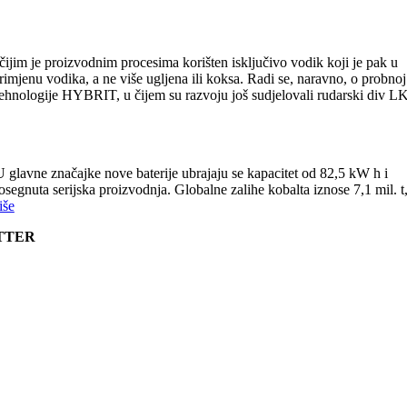
čijim je proizvodnim procesima korišten isključivo vodik koji je pak u
rimjenu vodika, a ne više ugljena ili koksa. Radi se, naravno, o probnoj
tehnologije HYBRIT, u čijem su razvoju još sudjelovali rudarski div 
 U glavne značajke nove baterije ubrajaju se kapacitet od 82,5 kW h i
egnuta serijska proizvodnja. Globalne zalihe kobalta iznose 7,1 mil. t,
iše
ETTER