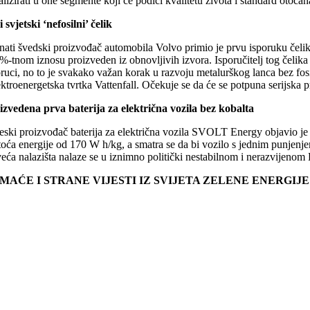
alizirati u one segmente koji će podići kvalitetu života i standard otoč
 svjetski ‘nefosilni’ čelik
nati švedski proizvođač automobila Volvo primio je prvu isporuku čelika
-tnom iznosu proizveden iz obnovljivih izvora. Isporučitelj tog čelika 
oruci, no to je svakako važan korak u razvoju metalurškog lanca bez 
lektroenergetska tvrtka Vattenfall. Očekuje se da će se potpuna serijsk
izvedena prva baterija za električna vozila bez kobalta
ski proizvođač baterija za električna vozila SVOLT Energy objavio je ka
toća energije od 170 W h/kg, a smatra se da bi vozilo s jednim punjenjem
veća nalazišta nalaze se u iznimno politički nestabilnom i nerazvijeno
MAĆE I STRANE VIJESTI IZ SVIJETA ZELENE ENERGIJ