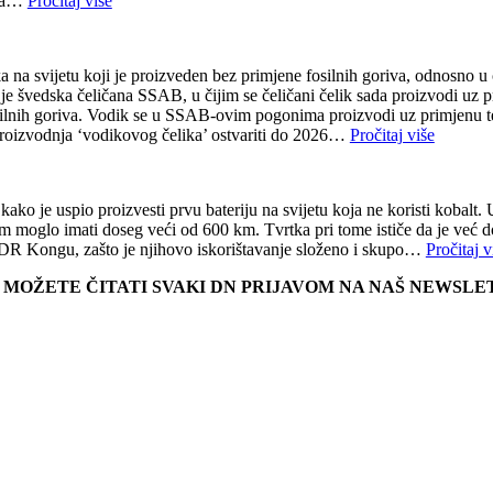
ana…
Pročitaj više
 na svijetu koji je proizveden bez primjene fosilnih goriva, odnosno u 
je švedska čeličana SSAB, u čijim se čeličani čelik sada proizvodi uz p
fosilnih goriva. Vodik se u SSAB-ovim pogonima proizvodi uz primjenu 
a proizvodnja ‘vodikovog čelika’ ostvariti do 2026…
Pročitaj više
ko je uspio proizvesti prvu bateriju na svijetu koja ne koristi kobalt.
 moglo imati doseg veći od 600 km. Tvrtka pri tome ističe da je već dos
m DR Kongu, zašto je njihovo iskorištavanje složeno i skupo…
Pročitaj v
E MOŽETE ČITATI SVAKI DN PRIJAVOM NA NAŠ NEWSL