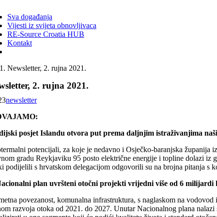
ggle
vigation
Sva događanja
Vijesti iz svijeta obnovljivaca
RE-Source Croatia HUB
Kontakt
Newsletter, 2. rujna 2021.
sletter, 2. rujna 2021.
23
newsletter
DVAJAMO:
dijski posjet Islandu otvora put prema daljnjim istraživanjima naš
ermalni potencijali, za koje je nedavno i Osječko-baranjska županija izr
nom gradu Reykjaviku 95 posto električne energije i topline dolazi iz g
ki podijelili s hrvatskom delegacijom odgovorili su na brojna pitanja s 
acionalni plan uvršteni otočni projekti vrijedni više od 6 milijardi
metna povezanost, komunalna infrastruktura, s naglaskom na vodovod i od
om razvoja otoka od 2021. do 2027. Unutar Nacionalnog plana nalazi se vi