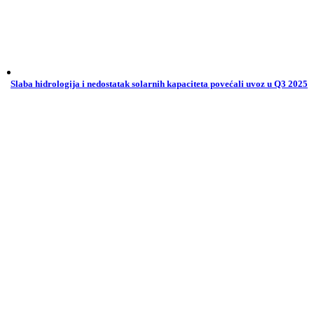
Slaba hidrologija i nedostatak solarnih kapaciteta povećali uvoz u Q3 2025