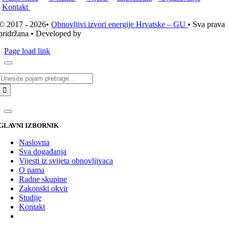
Kontakt
© 2017 - 2026•
Obnovljivi izvori energije Hrvatske – GU
• Sva prava
pridržana • Developed by
ICE STUDIO d.o.o.
Page load link
Traži...
GLAVNI IZBORNIK
Naslovna
Sva događanja
Vijesti iz svijeta obnovljivaca
O nama
Radne skupine
Zakonski okvir
Studije
Kontakt