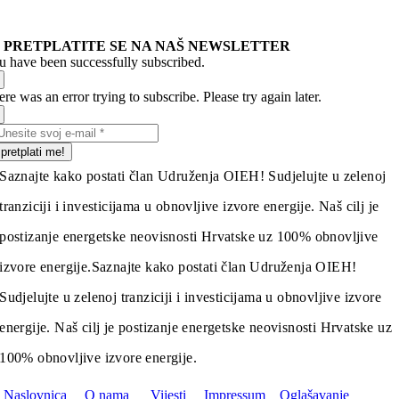
PRETPLATITE SE NA NAŠ NEWSLETTER
u have been successfully subscribed.
re was an error trying to subscribe. Please try again later.
pretplati me!
Saznajte kako postati član Udruženja OIEH! Sudjelujte u zelenoj
tranziciji i investicijama u obnovljive izvore energije. Naš cilj je
postizanje energetske neovisnosti Hrvatske uz 100% obnovljive
izvore energije.
Saznajte kako postati član Udruženja OIEH!
Sudjelujte u zelenoj tranziciji i investicijama u obnovljive izvore
energije. Naš cilj je postizanje energetske neovisnosti Hrvatske uz
100% obnovljive izvore energije.
Naslovnica
O nama
Vijesti
Impressum
Oglašavanje