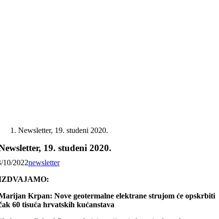
Skip
to
content
Newsletter, 19. studeni 2020.
Newsletter, 19. studeni 2020.
3/10/2022
newsletter
IZDVAJAMO:
Marijan Krpan: Nove geotermalne elektrane strujom će opskrbiti
čak 60 tisuća hrvatskih kućanstava