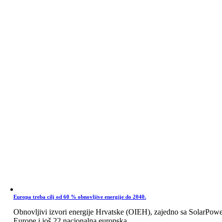
Europa treba cilj od 60 % obnovljive energije do 2040.
Obnovljivi izvori energije Hrvatske (OIEH), zajedno sa SolarPow
Europe i još 22 nacionalna europska ...