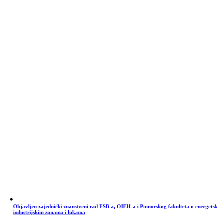
Objavljen zajednički znanstveni rad FSB-a, OIEH-a i Pomorskog fakulteta o energets
industrijskim zonama i lukama