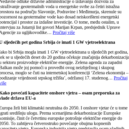
Nedavne odluke državne administracije o izdavanju dozvola za
istraživanje geotermalnih voda u energetske svrhe za četiri istražna
prostora na području Slavonije, Podravine i Međimurja, skrenule su
pozornost na geotermalne vode kao dosad neiskorišteni energetski
potencijal i prostor za izdašne investicije. O tome, među ostalim, u
intervjuu za Jutarnji list govori Marijan Krpan, predsjednik Uprave
Agencije za ugljikovodike…
Pročitaj više
U sljedećih pet godina Srbija će imati 1 GW vjetroelektrana
Iako bi Srbija mogla imati 1 GW vjetroelektrana u sljedećih pet godina,
tek se u sljedećih deset do 20 godina očekuje značajnija dekarbonizacij
u sektoru proizvodnje električne energije. Zelena agenda za zapadni
Balkan može joj pomoći u provedbi ovog neizbježnog i skupog
procesa, moglo se čuti na internetskoj konferenciji ‘Zelena ekonomija –
podizanje vrijednosti srpskog tržišta’, održanoj 17. studenog…
Pročitaj
više
Kako povećati kapacitete onshore vjetra – osam preporuka za
vlade država EU-a
Europa želi biti klimatski neutralna do 2050. I onshore vjetar će u tome
igrati središnju ulogu. Prema scenarijima dekarbonizacije Europske
komisije, činit će četvrtinu europske potrošnje električne energije do
2050. To zahtijeva četverostruko povećanje obujma kopnenih
kapaciteta vjetra. Europska industrija vjetra predstavlja osam vladinih