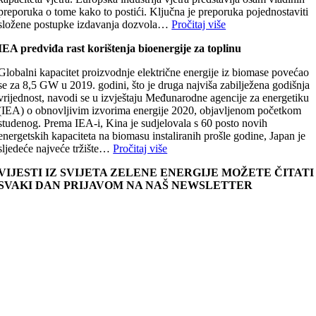
preporuka o tome kako to postići. Ključna je preporuka pojednostaviti
složene postupke izdavanja dozvola…
Pročitaj više
IEA predviđa rast korištenja bioenergije za toplinu
Globalni kapacitet proizvodnje električne energije iz biomase povećao
se za 8,5 GW u 2019. godini, što je druga najviša zabilježena godišnja
vrijednost, navodi se u izvještaju Međunarodne agencije za energetiku
(IEA) o obnovljivim izvorima energije 2020, objavljenom početkom
studenog. Prema IEA-i, Kina je sudjelovala s 60 posto novih
energetskih kapaciteta na biomasu instaliranih prošle godine, Japan je
sljedeće najveće tržište…
Pročitaj više
VIJESTI IZ SVIJETA ZELENE ENERGIJE MOŽETE ČITATI
SVAKI DAN PRIJAVOM NA NAŠ NEWSLETTER