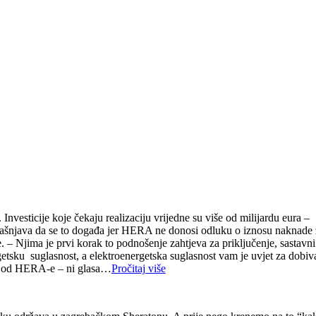
nvesticije koje čekaju realizaciju vrijedne su više od milijardu eura –
jašnjava da se to događa jer HERA ne donosi odluku o iznosu naknade 
. – Njima je prvi korak to podnošenje zahtjeva za priključenje, sastavni
getsku suglasnost, a elektroenergetska suglasnost vam je uvjet za dobiv
 a od HERA-e – ni glasa…
Pročitaj više