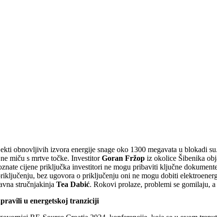
ekti obnovljivih izvora energije snage oko 1300 megavata u blokadi su. I
 ne miču s mrtve točke. Investitor
Goran Fržop
iz okolice Šibenika ob
znate cijene priključka investitori ne mogu pribaviti ključne dokumente
priključenju, bez ugovora o priključenju oni ne mogu dobiti elektroener
ravna stručnjakinja
Tea Dabić
. Rokovi prolaze, problemi se gomilaju,
avili u energetskoj tranziciji