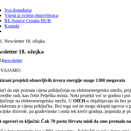
ggle
vigation
Sva događanja
Vijesti iz svijeta obnovljivaca
RE-Source Croatia HUB
Kontakt
Newsletter 18. ožujka
sletter 18. ožujka
24
newsletter
DVAJAMO:
kirani projekti obnovljivih izvora energije snage 1300 megavata
ći da nije poznata cijena priključenja na elektroenergetsku mrežu, proj
redbe radi, kao četiri Pelješka mosta. Neki projekti već se godinu i pol
ključenje na elektroenergetsku mrežu. U
OIEH
-u objašnjavaju da bez po
 elaborata je cijena priključka. Bez toga oni ne mogu sklopiti ugovor o 
cijske dozvole, pa građevinske i onda tek kreće gradnja, pojasnila je p
 ugovori su ključni: Čak 70 posto Hrvata misli da smo premalo napr