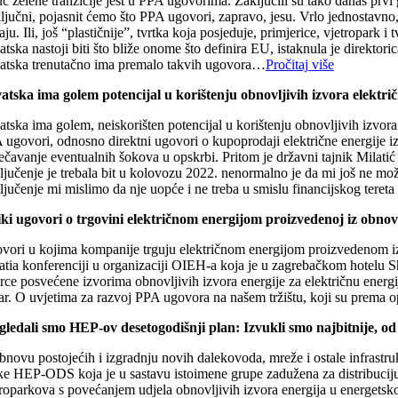
uč zelene tranzicije jest u PPA ugovorima. Zaključili su tako danas pr
ključni, pojasnit ćemo što PPA ugovori, zapravo, jesu. Vrlo jednostavno
aju. Ili, još “plastičnije”, tvrtka koja posjeduje, primjerice, vjetropark
tska nastoji biti što bliže onome što definira EU, istaknula je direktori
atska trenutačno ima premalo takvih ugovora…
Pročitaj više
atska ima golem potencijal u korištenju obnovljivih izvora električ
tska ima golem, neiskorišten potencijal u korištenju obnovljivih izvora
 ugovori, odnosno direktni ugovori o kupoprodaji električne energije iz
ječavanje eventualnih šokova u opskrbi. Pritom je državni tajnik Milat
ljučenje je trebala bit u kolovozu 2022. nenormalno je da mi još ne može
ljučenje mi mislimo da nje uopće i ne treba u smislu financijskog tereta
iki ugovori o trgovini električnom energijom proizvedenoj iz obnov
vori u kojima kompanije trguju električnom energijom proizvedenom iz 
atia konferenciji u organizaciji OIEH-a koja je u zagrebačkom hotelu S
ce posvećene izvorima obnovljivih izvora energije za električnu energij
tar. O uvjetima za razvoj PPA ugovora na našem tržištu, koji su prema o
gledali smo HEP-ov desetogodišnji plan: Izvukli smo najbitnije, od 
novu postojećih i izgradnju novih dalekovoda, mreže i ostale infrastruk
ke HEP-ODS koja je u sastavu istoimene grupe zadužena za distribuciju e
troparkova s povećanjem udjela obnovljivih izvora energija u energetskom