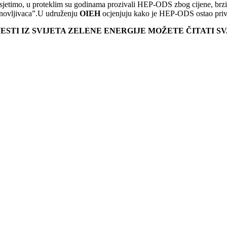
sjetimo, u proteklim su godinama prozivali HEP-ODS zbog cijene, brzine
novljivaca”.U udruženju
OIEH
ocjenjuju kako je HEP-ODS ostao privrž
JESTI IZ SVIJETA ZELENE ENERGIJE MOŽETE ČITATI 