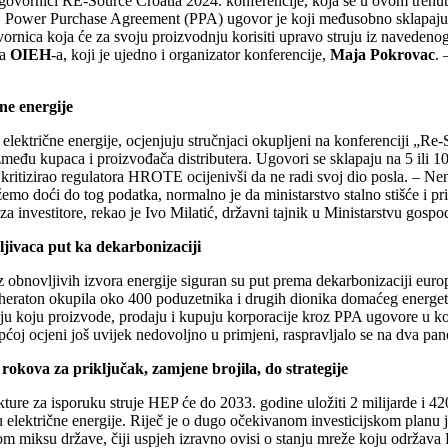
vi govornici RE-Source Croatia 2024. konferencije, koja se u ovom tre
, Power Purchase Agreement (PPA) ugovor je koji međusobno sklapaju oni
 i tvornica koja će za svoju proizvodnju korisiti upravo struju iz naveden
ca
OIEH
-a, koji je ujedno i organizator konferencije,
Maja Pokrovac
. 
ne energije
 električne energije, ocjenjuju stručnjaci okupljeni na konferenciji „Re
među kupaca i proizvođača distributera. Ugovori se sklapaju na 5 ili 10
ić kritizirao regulatora HROTE ocijenivši da ne radi svoj dio posla. –
mo doći do tog podatka, normalno je da ministarstvo stalno stišće i prit
 za investitore, rekao je Ivo Milatić, državni tajnik u Ministarstvu gos
ljivaca put ka dekarbonizaciji
obnovljivih izvora energije siguran su put prema dekarbonizaciji eur
heraton okupila oko 400 poduzetnika i drugih dionika domaćeg energets
u koju proizvode, prodaju i kupuju korporacije kroz PPA ugovore u kojim
pćoj ocjeni još uvijek nedovoljno u primjeni, raspravljalo se na dva pa
rokova za priključak, zamjene brojila, do strategije
ture za isporuku struje HEP će do 2033. godine uložiti 2 milijarde i 420
lektrične energije. Riječ je o dugo očekivanom investicijskom planu jer
 miksu države, čiji uspjeh izravno ovisi o stanju mreže koju održava HE