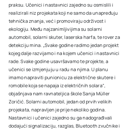
praksu. Učenici i nastavnici zajedno su osmislili i
realizirali niz projekata koji ne samo da unapređuju
tehnička znanja, već i promoviraju održivost i
ekologiju. Među najzanimljivijima su solarni
automobil, solarni skuter, laserska harfa, te rover za
detekciju mina. „Svake godine radimo jedan projekt
kojeg dalje razvijamo i na kojem učenici i nastavnici
rade. Svake godine usavršavamo te projekte, a
učenici se izmjenjuju u radu na njima. U planu
imamo napraviti punionicu za električne skutere i
romobile koja se napaja iz električnih solara“,
objašnjava nam ravnateljica škole Sanja Müller
Zoričić. Solarni automobil, jedan od prvih velikih
projekata, napravljen je prije nekoliko godina.
Nastavnici i učenici zajedno su ga nadograđivali
dodajući signalizaciju, razglas, Bluetooth zvučnike i