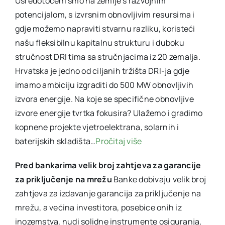
Usredotočeni smo na zemlje s razvojnim
potencijalom, s izvrsnim obnovljivim resursima i
gdje možemo napraviti stvarnu razliku, koristeći
našu fleksibilnu kapitalnu strukturu i duboku
stručnost DRI tima sa stručnjacima iz 20 zemalja.
Hrvatska je jedno od ciljanih tržišta DRI-ja gdje
imamo ambiciju izgraditi do 500 MW obnovljivih
izvora energije. Na koje se specifične obnovljive
izvore energije tvrtka fokusira? Ulažemo i gradimo
kopnene projekte vjetroelektrana, solarnih i
baterijskih skladišta…
Pročitaj više
Pred bankarima velik broj zahtjeva za garancije
za priključenje na mrežu
Banke dobivaju velik broj
zahtjeva za izdavanje garancija za priključenje na
mrežu, a većina investitora, posebice onih iz
inozemstva, nudi solidne instrumente osiguranja,