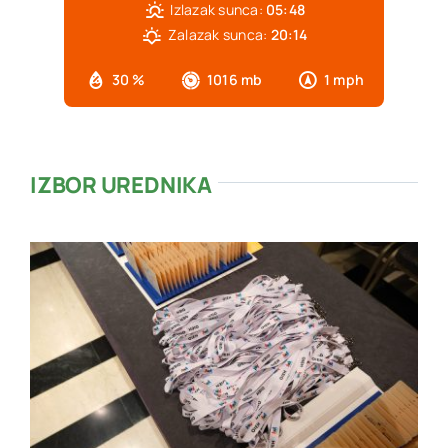
Izlazak sunca:
05:48
Zalazak sunca:
20:14
30 %
1016 mb
1 mph
IZBOR UREDNIKA