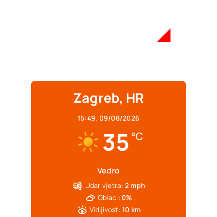
Zagreb, HR
15:49,
09/08/2026
35
°C
Vedro
Udar vjetra:
2 mph
Oblaci:
0%
Vidljivost:
10 km