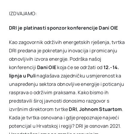
IZDVAJAMO:
DRI je platinasti sponzor konferencije Dani OIE
Kao zagovornik održivih energetskih rješenja, tvrtka
DRI predana je pokretanju inovacija i promicanju
obnovljivih izvora energije. Podrška našoj
konferenciji
Dani OIE
koja će se održati od
12.-14.
lipnja u Puli
naglašava zajedničku usmjerenost ka
unapređenju sektora obnovljive energije i poticanju
rasprava o održivim praksama. Kako bismo ih
predstavili široj javnosti donosimo razgovor s
izvršnim direktorom tvrtke
DRI
,
Johnom Stuartom
.
Kada je tvrtka osnovana i gdje prepoznaje najveći
potencijal u Hrvatskoj i regiji? DRI je osnovan 2021.