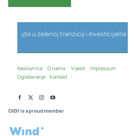
te u zelenoj tranziciji i investicijama u obnovl
Naslovnica
O nama
Vijesti
Impressum
Oglašavanje
Kontakt
OIEH is a proud member