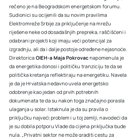
rečeno je na Beogradskom energetskom forumu.
Sudionici su ocijenili da su novim pravilima
Elektromreže Srbije za priključenje na mrežu
riješene neke od dosadašnjih prepreka, raščišćeni i
odabrani projekti koji imaju veći potencijal za
izgradnju, ali da i dalje postoje određene nejasnoće.
Direktorica
OIEH-a Maja Pokrovac
napomenula je
da energetika donosi i političku tranziciju te da se
politička kretanja reflektiraju na energetiku. Navela
je da je Hrvatska nedavno uvela energetsko
odobrenje kao jedan od prvih potrebnih
dokumenata te da su nakon toga značajno porasla
ulaganja u solar. Istaknula je da su pravila o
priključku najveći problem i u toj zemlji, navodeći da
je su dobila potporu Vlade da cijena priključka bude
nula. „Privatni sektor ne može graditi cestu za