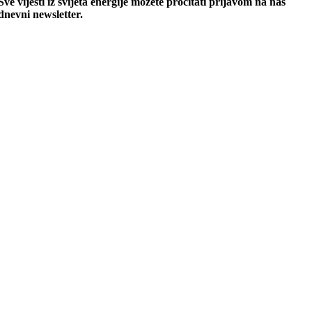
Sve vijesti iz svijeta energije možete pročitati prijavom na naš
dnevni newsletter.