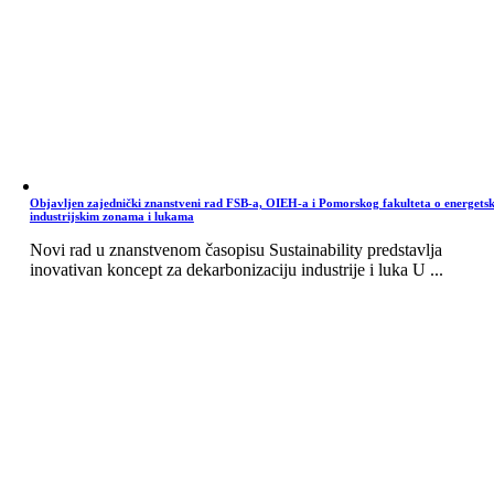
Objavljen zajednički znanstveni rad FSB-a, OIEH-a i Pomorskog fakulteta o energets
industrijskim zonama i lukama
Novi rad u znanstvenom časopisu Sustainability predstavlja
inovativan koncept za dekarbonizaciju industrije i luka U ...