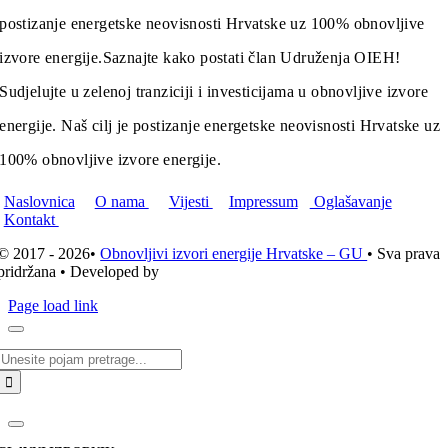
postizanje energetske neovisnosti Hrvatske uz 100% obnovljive
izvore energije.
Saznajte kako postati član Udruženja OIEH!
Sudjelujte u zelenoj tranziciji i investicijama u obnovljive izvore
energije. Naš cilj je postizanje energetske neovisnosti Hrvatske uz
100% obnovljive izvore energije.
Naslovnica
O nama
Vijesti
Impressum
Oglašavanje
Kontakt
© 2017 - 2026•
Obnovljivi izvori energije Hrvatske – GU
• Sva prava
pridržana • Developed by
ICE STUDIO d.o.o.
Page load link
Traži...