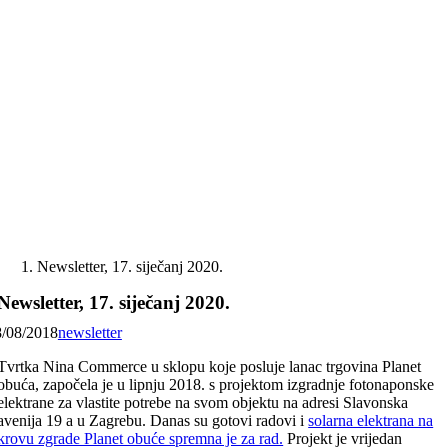
Skip
to
content
Newsletter, 17. siječanj 2020.
Newsletter, 17. siječanj 2020.
8/08/2018
newsletter
Tvrtka Nina Commerce u sklopu koje posluje lanac trgovina Planet
obuća, započela je u lipnju 2018. s projektom izgradnje fotonaponske
elektrane za vlastite potrebe na svom objektu na adresi Slavonska
avenija 19 a u Zagrebu. Danas su gotovi radovi i
solarna elektrana na
krovu zgrade Planet obuće spremna je za rad.
Projekt je vrijedan