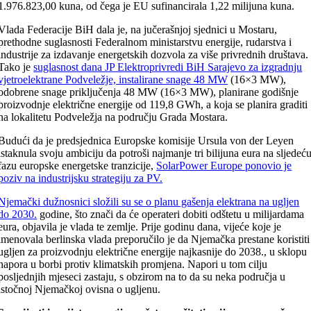
1.976.823,00 kuna, od čega je EU sufinancirala 1,22 milijuna kuna.
Vlada Federacije BiH dala je, na jučerašnjoj sjednici u Mostaru,
prethodne suglasnosti Federalnom ministarstvu energije, rudarstva i
industrije za izdavanje energetskih dozvola za više privrednih društava.
Tako je
suglasnost dana JP Elektroprivredi BiH Sarajevo za izgradnju
vjetroelektrane Podveležje, instalirane snage 48 MW
(16×3 MW),
odobrene snage priključenja 48 MW (16×3 MW), planirane godišnje
proizvodnje električne energije od 119,8 GWh, a koja se planira graditi
na lokalitetu Podveležja na području Grada Mostara.
Budući da je predsjednica Europske komisije Ursula von der Leyen
istaknula svoju ambiciju da potroši najmanje tri bilijuna eura na sljedeć
fazu europske energetske tranzicije,
SolarPower Europe ponovio je
poziv na industrijsku strategiju za PV.
Njemački dužnosnici složili su se o planu gašenja elektrana na ugljen
do 2030.
godine, što znači da će operateri dobiti odštetu u milijardama
eura, objavila je vlada te zemlje. Prije godinu dana, vijeće koje je
imenovala berlinska vlada preporučilo je da Njemačka prestane koristiti
ugljen za proizvodnju električne energije najkasnije do 2038., u sklopu
napora u borbi protiv klimatskih promjena. Napori u tom cilju
posljednjih mjeseci zastaju, s obzirom na to da su neka područja u
istočnoj Njemačkoj ovisna o ugljenu.