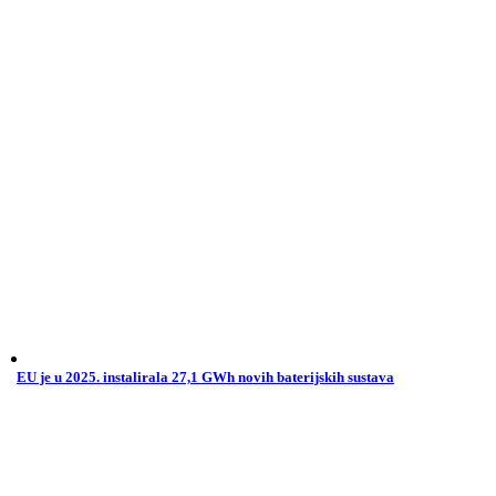
EU je u 2025. instalirala 27,1 GWh novih baterijskih sustava