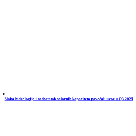
Slaba hidrologija i nedostatak solarnih kapaciteta povećali uvoz u Q3 2025