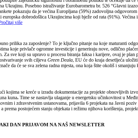
odupire zajedničku sigurnosnu i obrambenu politiku te očekuje da će s
ju na Ukrajinu. Posebno istraživanje Eurobarometra br. 526 “Glavni iza
ti ankete pokazuju da je većina Europljana (59%) zadovoljna odgovorom 
i europska dobrodošlica Ukrajincima koji bježe od rata (91%). Većina i
Pročitaj više
uno prilika za zaposlenje? To je ključno pitanje na koje maturanti odgov
ma koje privlače ogromne investicije i generiraju nove, odlično plaćene
Za sve koji su upravo u procesu biranja faksa i karijere, ovaj je plan 
ostvarivanje svih ciljeva
Green Deala
, EU će do kraja desetljeća uložiti
e znače da će se sva zelena radna mjesta, ona koja štite okoliš i smanjuju
ći kojima se kreće u izradu dokumentacije za projekte obnovljivih iz
juna kuna
.
Time se nastavlja ulaganje u energetsku učinkovitost u Međ
vnim i zdravstvenim ustanovama, prijavila 6 projekata na Javni poziv 
 prema postojećem stanju objekata i režimu njihova korištenja, projekti
SVAKI DAN PRIJAVOM NA NAŠ NEWSLETTER