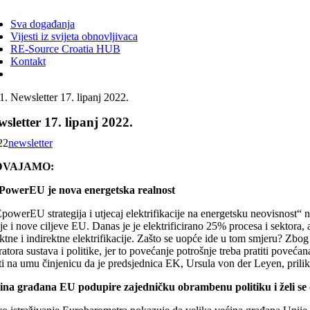
ggle
vigation
Sva događanja
Vijesti iz svijeta obnovljivaca
RE-Source Croatia HUB
Kontakt
Newsletter 17. lipanj 2022.
sletter 17. lipanj 2022.
22
newsletter
DVAJAMO:
owerEU je nova energetska realnost
powerEU strategija i utjecaj elektrifikacije na energetsku neovisnost“ 
je i nove ciljeve EU. Danas je je elektrificirano 25% procesa i sektora, 
ktne i indirektne elektrifikacije. Zašto se uopće ide u tom smjeru? Zbog e
atora sustava i politike, jer to povećanje potrošnje treba pratiti poveća
ti na umu činjenicu da je predsjednica EK, Ursula von der Leyen, pri
ina građana EU podupire zajedničku obrambenu politiku i želi se o