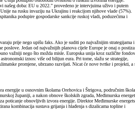
e Unija postupno osloboditi ovisnosti o ruskim izvorima energije.
zovi našeg doba: EU u 2022.” provedeno je intervjuima uživo i putem
Unije na rusku invaziju na Ukrajinu i reakcijom njihove vlade (57%).
spitanika podupire gospodarske sankcije ruskoj vladi, poduzećima i
araju prije nego upišu faks. Ako je suditi po najvažnijim strategijama i
 poslove. Jedan od najvažnijih planova cijele Europe je onaj o postiza
puno važniji nego što možda misle. Europska unija kroz različite fondo
 astronomski iznos: više od bilijun eura. Pri tome, slažu se strategije,
 klimatske promjene, ubrzano razvijati. Nicat će nove tvrtke i projekti, a 
vora energije u osnovnim školama Orehovica i Štrigova, područnim ško
imurskoj županiji, a nakon obnove školskih zgrada, Međimurska energe
za poticanje obnovljivih izvora energije. Direktor Međimurske energet
rana kombinacija sustava grijanja i hlađenja s dizalicama topline i