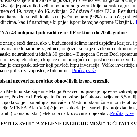
o istraživanje Eurobarometra pokazuje da velika većina građana Unije p
raživanje je potvrdilo i veliku potporu odgovoru Unije na rusku agresi
erneta od 19. travnja do 16. svibnja u 27 država članica EU-a. Rezulta
anitarne aktivnosti dobile su najveću potporu (93%), nakon čega slijed
edincima, kao i financiranje kupnje i isporuke vojne opreme Ukrajini…
NA: 43 milijuna ljudi radit će u OIE sektoru do 2050. godine
 znanje steći danas, ako u budućnosti želimo imati uspješnu karijeru i p
novima međunarodne zajednice, odgovor se krije u zelenim radnim mjesti
matske neutralnosti u idućih 30 godina – European Green Deal sporazum. 
že u razvoj tehnologija koje će nam omogućiti da postanemo održivi. U 
čan je energetski sektor koji privlači hrpu investicija. Velike investicij
ma će prilika za zaposlenje biti puno…
Pročitaj više
pisani ugovori za projekte obnovljivih izvora energije
an Međimurske županije Matija Posavec potpisao je ugovore zahvaljuju
anec, Peklenica i Prekopa te Domu zdravlja Čakovec vrijedne 5,5 mili
ncija d.o.o. je u suradnji s osnivačem Međimurskom županijom te obrazo
cije MENEA Alen Višnjić je pojasnio da je u suradnji s projektantima, a
čanih (fotonaponskih) elektrana na krovovima objekata…
Pročitaj više
JESTI IZ SVIJETA ZELENE ENERGIJE MOŽETE ČITATI 