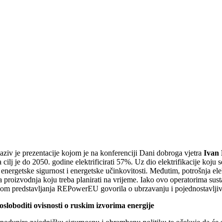
naziv je prezentacije kojom je na konferenciji Dani dobroga vjetra
Ivan
a cilj je do 2050. godine elektrificirati 57%. Uz dio elektrifikacije ko
nergetske sigurnost i energetske učinkovitosti. Međutim, potrošnja električ
na proizvodnja koju treba planirati na vrijeme. Iako ovo operatorima susta
likom predstavljanja REPowerEU govorila o ubrzavanju i pojednostavlj
sloboditi ovisnosti o ruskim izvorima energije