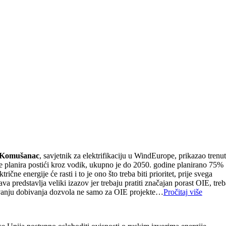
 Komušanac
, savjetnik za elektrifikaciju u WindEurope, prikazao trenu
ju se planira postići kroz vodik, ukupno je do 2050. godine planirano 75%
ne energije će rasti i to je ono što treba biti prioritet, prije svega
va predstavlja veliki izazov jer trebaju pratiti značajan porast OIE, treb
ivanju dobivanja dozvola ne samo za OIE projekte…
Pročitaj više