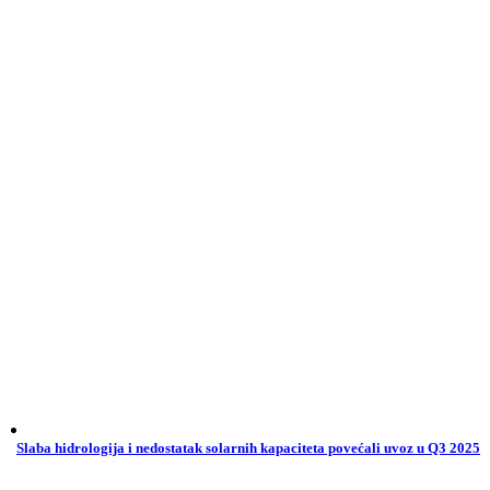
Slaba hidrologija i nedostatak solarnih kapaciteta povećali uvoz u Q3 2025