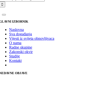
GLAVNI IZBORNIK
Naslovna
Sva događanja
Vijesti iz svijeta obnovljivaca
O nama
Radne skupine
Zakonski okvir
Studije
Kontakt
NEDAVNE OBJAVE