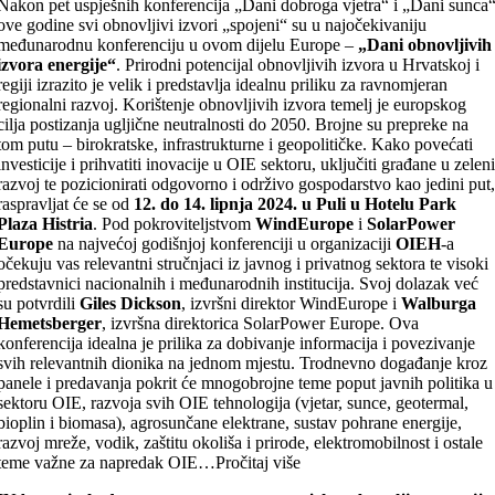
Nakon pet uspješnih konferencija „Dani dobroga vjetra“ i „Dani sunca
ove godine svi obnovljivi izvori „spojeni“ su u najočekivaniju
međunarodnu konferenciju u ovom dijelu Europe –
„Dani obnovljivih
izvora energije“
. Prirodni potencijal obnovljivih izvora u Hrvatskoj i
regiji izrazito je velik i predstavlja idealnu priliku za ravnomjeran
regionalni razvoj. Korištenje obnovljivih izvora temelj je europskog
cilja postizanja ugljične neutralnosti do 2050. Brojne su prepreke na
tom putu – birokratske, infrastrukturne i geopolitičke. Kako povećati
investicije i prihvatiti inovacije u OIE sektoru, uključiti građane u zelen
razvoj te pozicionirati odgovorno i održivo gospodarstvo kao jedini put
raspravljat će se od
12. do 14. lipnja 2024. u Puli u Hotelu Park
Plaza Histria
. Pod pokroviteljstvom
WindEurope
i
SolarPower
Europe
na najvećoj godišnjoj konferenciji u organizaciji
OIEH
-a
očekuju vas relevantni stručnjaci iz javnog i privatnog sektora te visoki
predstavnici nacionalnih i međunarodnih institucija. Svoj dolazak već
su potvrdili
Giles Dickson
, izvršni direktor WindEurope i
Walburga
Hemetsberger
, izvršna direktorica SolarPower Europe. Ova
konferencija idealna je prilika za dobivanje informacija i povezivanje
svih relevantnih dionika na jednom mjestu. Trodnevno događanje kroz
panele i predavanja pokrit će mnogobrojne teme poput javnih politika u
sektoru OIE, razvoja svih OIE tehnologija (vjetar, sunce, geotermal,
bioplin i biomasa), agrosunčane elektrane, sustav pohrane energije,
razvoj mreže, vodik, zaštitu okoliša i prirode, elektromobilnost i ostale
teme važne za napredak OIE…Pročitaj više