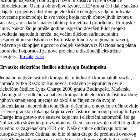
razdoblju najvažniji obnovljivi izvori u sustavu HEP-a ostat će
hidroelektrane. Osim u obnovljive izvore, HEP grupa će i dalje snažno
ulagati u prijenos i distribuciju električne energije, s ciljem prihvata
povećane proizvodnje iz sve većeg broja novih obnovljivih izvora u
sustavu, a u skladu s nacionalnim prioritetima i prioritetima Europske
unije. Nakon što je prošle godine uspješno dovršen Pilot-projekt
uvođenja naprednih mreža, najvećim dijelom sufinanciranim
bespovratnim sredstvima iz Europskog fonda za regionalni razvoj,
nedavno je sklopljen ugovor o dodjeli sredstava iz Nacionalnog plana
oporavka i otpornosti za nove projekte u distribuciji električne
energije…
Pročitaj više
Hrvatske električne čistilice održavaju Budimpeštu
Jedna od najbrže rastućih kompanija u industriji komunalnih vozila,
domaća tvrtka Rasco iz Kalinovca, nedavno je isporučila dvije
električne čistilice Lynx Charge 2000 gradu Budimpešti. Mađarski
glavni grad se odlučio za nabavu kompaktnih električnih čistilica zbog
njihova smanjenog utjecaja na okoliš te činjenice da svojim
dimenzijama i naprednim tehničkim rješenjima omogućuje učinkovitije
čišćenje gradskih lokacija kojima veće čistilice ne mogu pristupiti. Lyn
Charge ima gotovo sve sustave koje ima i električni automobil, što ga
čini izrazito složenim proizvodom na čijem smo razvoju radili tri godin
zajedno sa zagrebačkim FER-om. Naše čistilice održavaju brojne
europske gradove čistima, no bilo bi nam drago da prednosti ovakvog
ekološkog vozila prepozna i više hrvatskih komunalnih tvrtki, ističe