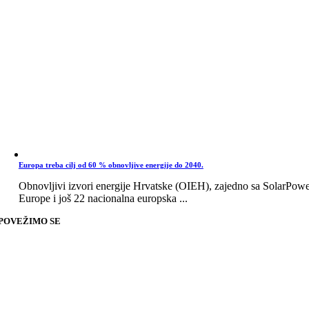
Europa treba cilj od 60 % obnovljive energije do 2040.
Obnovljivi izvori energije Hrvatske (OIEH), zajedno sa SolarPow
Europe i još 22 nacionalna europska ...
POVEŽIMO SE
Go
to
Top