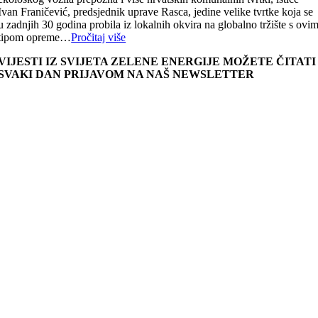
Ivan Franičević, predsjednik uprave Rasca, jedine velike tvrtke koja se
u zadnjih 30 godina probila iz lokalnih okvira na globalno tržište s ovi
tipom opreme…
Pročitaj više
VIJESTI IZ SVIJETA ZELENE ENERGIJE MOŽETE ČITATI
SVAKI DAN PRIJAVOM NA NAŠ NEWSLETTER