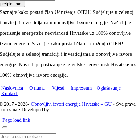
pretplati me!
Saznajte kako postati član Udruženja OIEH! Sudjelujte u zelenoj
tranziciji i investicijama u obnovljive izvore energije. Naš cilj je
postizanje energetske neovisnosti Hrvatske uz 100% obnovljive
izvore energije.
Saznajte kako postati član Udruženja OIEH!
Sudjelujte u zelenoj tranziciji i investicijama u obnovljive izvore
energije. Naš cilj je postizanje energetske neovisnosti Hrvatske uz
100% obnovljive izvore energije.
Naslovnica
O nama
Vijesti
Impressum
Oglašavanje
Kontakt
© 2017 - 2026•
Obnovljivi izvori energije Hrvatske – GU
• Sva prava
pridržana • Developed by
ICE STUDIO d.o.o.
Page load link
Traži...