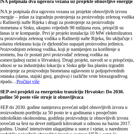
INA potpisala dva ugovora vezana uz projekte obnovljive energije
INA je potpisala dva ugovora vezana uz projekte obnovljivih izvora
energije – jedan za izgradnju postrojenja za proizvodnju zelenog vodik
u Rafineriji nafte Rijeka i drugi za postrojenje za proizvodnju
biometana u Sisku, ukupno vrijednih 98 milijuna eura, priopćili su
danas iz te kompanije. Prvi je projekt instalacija 10 MW elektrolizatora
za proizvodnju zelenog vodika u Rafineriji nafte Rijeka, što uključuje i
solarnu elektranu koja će djelomično napajati proizvodnu jedinicu.
Proizvodnjom zelenog vodika, koji je namijenjen za korištenje u
prometu, Ina će postati prvi proizvođač zelenog vodika na
komercijalnoj razini u Hrvatskoj. Drugi projekt, navodi se u priopćenju
odnosi se na industrijsku lokaciju u Sisku gdje Ina planira izgraditi
postrojenje za proizvodnju biometana uglavnom iz poljoprivrednih
ostataka (slama, stajski gnoj, gnojiva) i različite vrste biorazgradivog
otpada…
Pročitaj više
HEP-ovi projekti za energetsku tranziciju Hrvatske: Do 2030.
godine 50 posto više struje iz obnovljivaca
HEP do 2030. godine namjerava povećati udjel obnovljivih izvora u
proizvodnom portfelju za 50 posto te u godinama s prosječnim
hidrološkim okolnostima, godišnju proizvodnju iz obnovljivih izvora
povećati sa šest na devet milijardi kilovatsati u odnosu na baznu 2017.
godinu. Unatoč intenzivnim ulaganjima u sunce i vjetar, u narednom