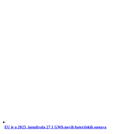
EU je u 2025. instalirala 27,1 GWh novih baterijskih sustava