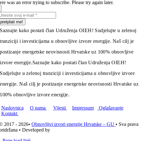
re was an error trying to subscribe. Please try again later.
pretplati me!
Saznajte kako postati član Udruženja OIEH! Sudjelujte u zelenoj
tranziciji i investicijama u obnovljive izvore energije. Naš cilj je
postizanje energetske neovisnosti Hrvatske uz 100% obnovljive
izvore energije.
Saznajte kako postati član Udruženja OIEH!
Sudjelujte u zelenoj tranziciji i investicijama u obnovljive izvore
energije. Naš cilj je postizanje energetske neovisnosti Hrvatske uz
100% obnovljive izvore energije.
Naslovnica
O nama
Vijesti
Impressum
Oglašavanje
Kontakt
© 2017 - 2026•
Obnovljivi izvori energije Hrvatske – GU
• Sva prava
pridržana • Developed by
ICE STUDIO d.o.o.
Page load link