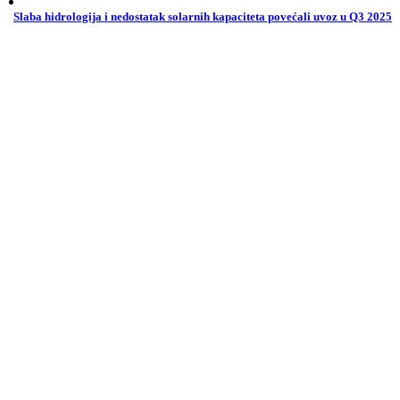
Slaba hidrologija i nedostatak solarnih kapaciteta povećali uvoz u Q3 2025