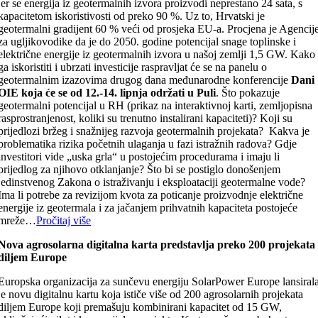
jer se energija iz geotermalnih izvora proizvodi neprestano 24 sata, s
kapacitetom iskoristivosti od preko 90 %. Uz to, Hrvatski je
geotermalni gradijent 60 % veći od prosjeka EU-a. Procjena je Agencij
za ugljikovodike da je do 2050. godine potencijal snage toplinske i
električne energije iz geotermalnih izvora u našoj zemlji 1,5 GW. Kako
ga iskoristiti i ubrzati investicije raspravljat će se na panelu o
geotermalnim izazovima drugog dana međunarodne konferencije
Dani
OIE koja će se od 12.-14. lipnja održati u Puli
. Što pokazuje
geotermalni potencijal u RH (prikaz na interaktivnoj karti, zemljopisna
rasprostranjenost, koliki su trenutno instalirani kapaciteti)? Koji su
prijedlozi bržeg i snažnijeg razvoja geotermalnih projekata? Kakva je
problematika rizika početnih ulaganja u fazi istražnih radova? Gdje
investitori vide „uska grla“ u postojećim procedurama i imaju li
prijedlog za njihovo otklanjanje? Što bi se postiglo donošenjem
jedinstvenog Zakona o istraživanju i eksploataciji geotermalne vode?
Ima li potrebe za revizijom kvota za poticanje proizvodnje električne
energije iz geotermala i za jačanjem prihvatnih kapaciteta postojeće
mreže…
Pročitaj više
Nova agrosolarna digitalna karta predstavlja preko 200 projekata
diljem Europe
Europska organizacija za sunčevu energiju SolarPower Europe lansiral
je novu digitalnu kartu koja ističe više od 200 agrosolarnih projekata
diljem Europe koji premašuju kombinirani kapacitet od 15 GW,