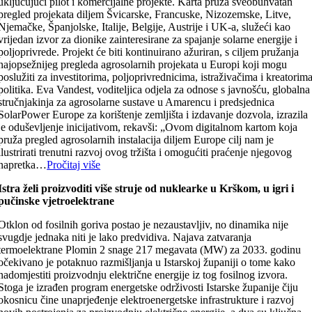
uključujući pilot i komercijalne projekte. Karta pruža sveobuhvatan
pregled projekata diljem Švicarske, Francuske, Nizozemske, Litve,
Njemačke, Španjolske, Italije, Belgije, Austrije i UK-a, služeći kao
vrijedan izvor za dionike zainteresirane za spajanje solarne energije i
poljoprivrede. Projekt će biti kontinuirano ažuriran, s ciljem pružanja
najopsežnijeg pregleda agrosolarnih projekata u Europi koji mogu
poslužiti za investitorima, poljoprivrednicima, istraživačima i kreatorim
politika. Eva Vandest, voditeljica odjela za odnose s javnošću, globalna
stručnjakinja za agrosolarne sustave u Amarencu i predsjednica
SolarPower Europe za korištenje zemljišta i izdavanje dozvola, izrazila
je oduševljenje inicijativom, rekavši: „Ovom digitalnom kartom koja
pruža pregled agrosolarnih instalacija diljem Europe cilj nam je
ilustrirati trenutni razvoj ovog tržišta i omogućiti praćenje njegovog
napretka…
Pročitaj više
Istra želi proizvoditi više struje od nuklearke u Krškom, u igri i
pučinske vjetroelektrane
Otklon od fosilnih goriva postao je nezaustavljiv, no dinamika nije
svugdje jednaka niti je lako predvidiva. Najava zatvaranja
termoelektrane Plomin 2 snage 217 megavata (MW) za 2033. godinu
očekivano je potaknuo razmišljanja u Istarskoj županiji o tome kako
nadomjestiti proizvodnju električne energije iz tog fosilnog izvora.
Stoga je izrađen program energetske održivosti Istarske županije čiju
okosnicu čine unaprjeđenje elektroenergetske infrastrukture i razvoj