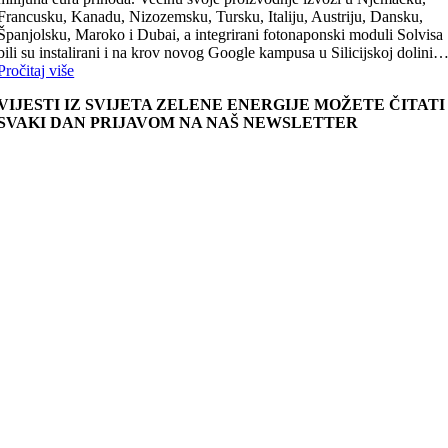
Francusku, Kanadu, Nizozemsku, Tursku, Italiju, Austriju, Dansku,
Španjolsku, Maroko i Dubai, a integrirani fotonaponski moduli Solvisa
bili su instalirani i na krov novog Google kampusa u Silicijskoj dolini
Pročitaj više
VIJESTI IZ SVIJETA ZELENE ENERGIJE MOŽETE ČITATI
SVAKI DAN PRIJAVOM NA NAŠ NEWSLETTER