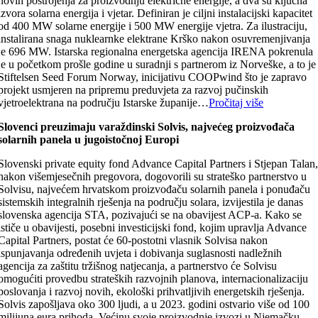
novih postrojenja za proizvodnju električne energije, a dva su ključna
izvora solarna energija i vjetar. Definiran je ciljni instalacijski kapacitet
od 400 MW solarne energije i 500 MW energije vjetra. Za ilustraciju,
instalirana snaga nuklearnke elektrane Krško nakon osuvremenjivanja
je 696 MW. Istarska regionalna energetska agencija IRENA pokrenula
je u početkom prošle godine u suradnji s partnerom iz Norveške, a to je
Stiftelsen Seed Forum Norway, inicijativu COOPwind što je zapravo
projekt usmjeren na pripremu preduvjeta za razvoj pučinskih
vjetroelektrana na području Istarske županije…
Pročitaj više
Slovenci preuzimaju varaždinski Solvis, najvećeg proizvođača
solarnih panela u jugoistočnoj Europi
Slovenski private equity fond Advance Capital Partners i Stjepan Talan
nakon višemjesečnih pregovora, dogovorili su strateško partnerstvo u
Solvisu, najvećem hrvatskom proizvođaču solarnih panela i ponuđaču
sistemskih integralnih rješenja na području solara, izvijestila je danas
slovenska agencija STA, pozivajući se na obavijest ACP-a. Kako se
ističe u obavijesti, posebni investicijski fond, kojim upravlja Advance
Capital Partners, postat će 60-postotni vlasnik Solvisa nakon
ispunjavanja određenih uvjeta i dobivanja suglasnosti nadležnih
agencija za zaštitu tržišnog natjecanja, a partnerstvo će Solvisu
omogućiti provedbu strateških razvojnih planova, internacionalizaciju
poslovanja i razvoj novih, ekološki prihvatljivih energetskih rješenja.
Solvis zapošljava oko 300 ljudi, a u 2023. godini ostvario više od 100
milijuna eura prihoda. Većinu svoje proizvodnje izvozi u Njemačku,