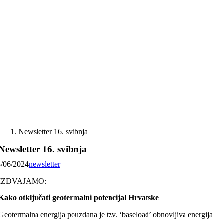
Skip
to
content
Newsletter 16. svibnja
Newsletter 16. svibnja
3/06/2024
newsletter
IZDVAJAMO:
Kako otključati geotermalni potencijal Hrvatske
Geotermalna energija pouzdana je tzv. ‘baseload’ obnovljiva energija