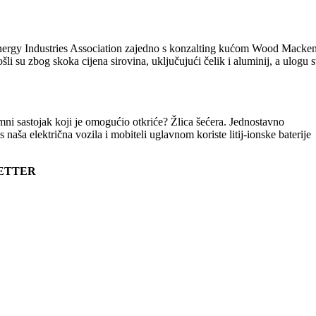
r Energy Industries Association zajedno s konzalting kućom Wood Macken
li su zbog skoka cijena sirovina, uključujući čelik i aluminij, a ulogu 
i sastojak koji je omogućio otkriće? Žlica šećera. Jednostavno
s naša električna vozila i mobiteli uglavnom koriste litij-ionske baterije
LETTER