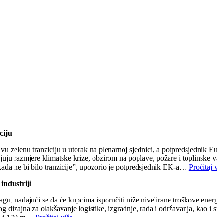
ciju
ivu zelenu tranziciju u utorak na plenarnoj sjednici, a potpredsjednik
uju razmjere klimatske krize, obzirom na poplave, požare i toplinske v
a kada ne bi bilo tranzicije”, upozorio je potpredsjednik EK-a…
Pročitaj 
industriji
gu, nadajući se da će kupcima isporučiti niže nivelirane troškove ene
 dizajna za olakšavanje logistike, izgradnje, rada i održavanja, kao i 