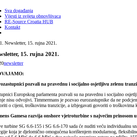
ggle
vigation
Sva događanja
Vijesti iz svijeta obnovljivaca
RE-Source Croatia HUB
Kontakt
Newsletter, 15. rujna 2021.
sletter, 15. rujna 2021.
20
newsletter
DVAJAMO:
ozastupnici pozvali na pravednu i socijalno osjetljivu zelenu tranzi
tupnici Europskog parlamenta pozvali su na pravednu i socijalno osjetlj
anje nisu odvojivi. Timmermans je pozvao eurozastupnike da ne podcjenj
riti o cijeni, troškovima tranzicije, a izbjegavati govoriti o troškovim
mens Gamesa razvija onshore vjetroturbine s najvećim prinosom u 
e turbine SG 6.6-155 i SG 6.6-170 sada će nuditi veću individualnu sna
rgije koja je djelomično omogućena korištenjem modularnog, fleksibilnog