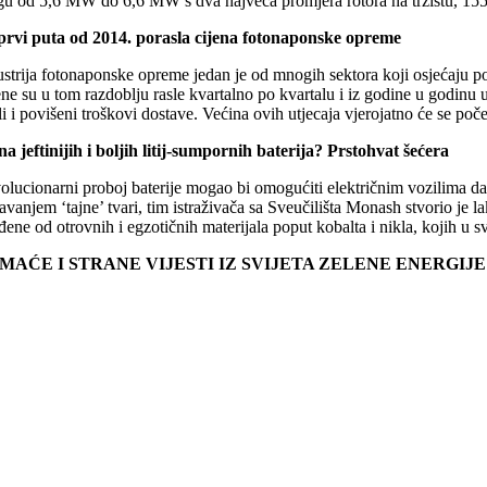
gu od 5,6 MW do 6,6 MW s dva najveća promjera rotora na tržištu, 1
prvi puta od 2014. porasla cijena fotonaponske opreme
ustrija fotonaponske opreme jedan je od mnogih sektora koji osjećaju p
ne su u tom razdoblju rasle kvartalno po kvartalu i iz godine u godinu u
i i povišeni troškovi dostave. Većina ovih utjecaja vjerojatno će se po
na jeftinijih i boljih litij-sumpornih baterija? Prstohvat šećera
olucionarni proboj baterije mogao bi omogućiti električnim vozilima d
vanjem ‘tajne’ tvari, tim istraživača sa Sveučilišta Monash stvorio je lak
đene od otrovnih i egzotičnih materijala poput kobalta i nikla, kojih u
MAĆE I STRANE VIJESTI IZ SVIJETA ZELENE ENERGIJ