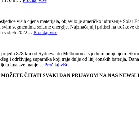
55 i 170 m…
Pročitaj više
osljedice viših cijena materijala, objavilo je američko udruženje Sola
 svim segmentima solarne energije. Najznačajniji pritisci na troškove doš
četi vidjeti 2022…
Pročitaj više
a prijeđu 878 km od Sydneya do Melbournea s jednim punjenjem. Skromn
šeg i održivijeg suparnika koji traje dulje od litij-ionskih baterija. Dana
 svijetu ima sve manje…
Pročitaj više
E MOŽETE ČITATI SVAKI DAN PRIJAVOM NA NAŠ NEWS