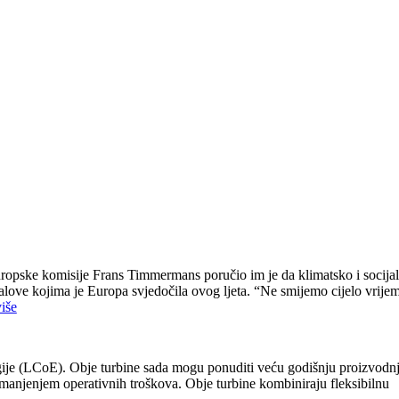
 Europske komisije Frans Timmermans poručio im je da klimatsko i socija
alove kojima je Europa svjedočila ovog ljeta. “Ne smijemo cijelo vrije
više
rgije (LCoE). Obje turbine sada mogu ponuditi veću godišnju proizvodn
smanjenjem operativnih troškova. Obje turbine kombiniraju fleksibilnu