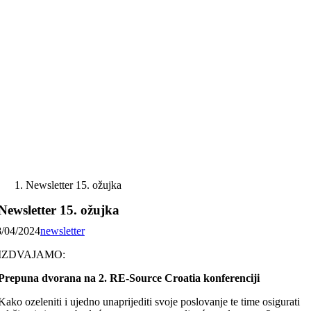
Skip
to
content
Newsletter 15. ožujka
Newsletter 15. ožujka
8/04/2024
newsletter
IZDVAJAMO:
Prepuna dvorana na 2. RE-Source Croatia konferenciji
Kako ozeleniti i ujedno unaprijediti svoje poslovanje te time osigurati