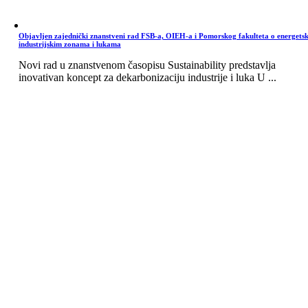
Objavljen zajednički znanstveni rad FSB-a, OIEH-a i Pomorskog fakulteta o energets
industrijskim zonama i lukama
Novi rad u znanstvenom časopisu Sustainability predstavlja
inovativan koncept za dekarbonizaciju industrije i luka U ...