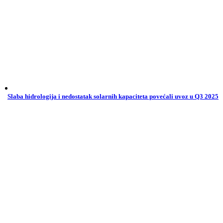
Slaba hidrologija i nedostatak solarnih kapaciteta povećali uvoz u Q3 2025