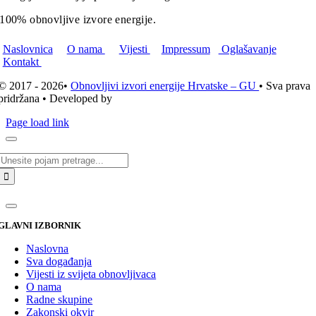
100% obnovljive izvore energije.
Naslovnica
O nama
Vijesti
Impressum
Oglašavanje
Kontakt
© 2017 - 2026•
Obnovljivi izvori energije Hrvatske – GU
• Sva prava
pridržana • Developed by
ICE STUDIO d.o.o.
Page load link
Traži...
GLAVNI IZBORNIK
Naslovna
Sva događanja
Vijesti iz svijeta obnovljivaca
O nama
Radne skupine
Zakonski okvir