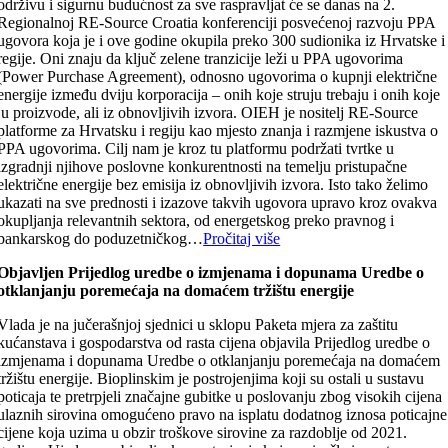
održivu i sigurnu budućnost za sve raspravljat će se danas na 2.
Regionalnoj RE-Source Croatia konferenciji posvećenoj razvoju PPA
ugovora koja je i ove godine okupila preko 300 sudionika iz Hrvatske i
regije. Oni znaju da ključ zelene tranzicije leži u PPA ugovorima
(Power Purchase Agreement), odnosno ugovorima o kupnji električne
energije između dviju korporacija – onih koje struju trebaju i onih koje
ju proizvode, ali iz obnovljivih izvora. OIEH je nositelj RE-Source
platforme za Hrvatsku i regiju kao mjesto znanja i razmjene iskustva o
PPA ugovorima. Cilj nam je kroz tu platformu podržati tvrtke u
izgradnji njihove poslovne konkurentnosti na temelju pristupačne
električne energije bez emisija iz obnovljivih izvora. Isto tako želimo
ukazati na sve prednosti i izazove takvih ugovora upravo kroz ovakva
okupljanja relevantnih sektora, od energetskog preko pravnog i
bankarskog do poduzetničkog…
Pročitaj više
Objavljen Prijedlog uredbe o izmjenama i dopunama Uredbe o
otklanjanju poremećaja na domaćem tržištu energije
Vlada je na jučerašnjoj sjednici u sklopu Paketa mjera za zaštitu
kućanstava i gospodarstva od rasta cijena objavila Prijedlog uredbe o
izmjenama i dopunama Uredbe o otklanjanju poremećaja na domaćem
tržištu energije. Bioplinskim je postrojenjima koji su ostali u sustavu
poticaja te pretrpjeli značajne gubitke u poslovanju zbog visokih cijena
ulaznih sirovina omogućeno pravo na isplatu dodatnog iznosa poticajne
cijene koja uzima u obzir troškove sirovine za razdoblje od 2021.