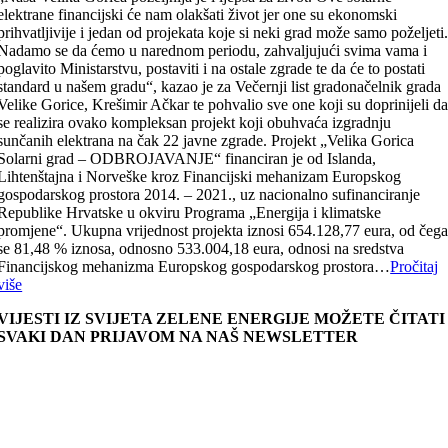
elektrane financijski će nam olakšati život jer one su ekonomski
prihvatljivije i jedan od projekata koje si neki grad može samo poželjeti
Nadamo se da ćemo u narednom periodu, zahvaljujući svima vama i
poglavito Ministarstvu, postaviti i na ostale zgrade te da će to postati
standard u našem gradu“, kazao je za Večernji list gradonačelnik grada
Velike Gorice, Krešimir Ačkar te pohvalio sve one koji su doprinijeli d
se realizira ovako kompleksan projekt koji obuhvaća izgradnju
sunčanih elektrana na čak 22 javne zgrade. Projekt „Velika Gorica
Solarni grad – ODBROJAVANJE“ financiran je od Islanda,
Lihtenštajna i Norveške kroz Financijski mehanizam Europskog
gospodarskog prostora 2014. – 2021., uz nacionalno sufinanciranje
Republike Hrvatske u okviru Programa „Energija i klimatske
promjene“. Ukupna vrijednost projekta iznosi 654.128,77 eura, od čeg
se 81,48 % iznosa, odnosno 533.004,18 eura, odnosi na sredstva
Financijskog mehanizma Europskog gospodarskog prostora…
Pročitaj
više
VIJESTI IZ SVIJETA ZELENE ENERGIJE MOŽETE ČITATI
SVAKI DAN PRIJAVOM NA NAŠ NEWSLETTER