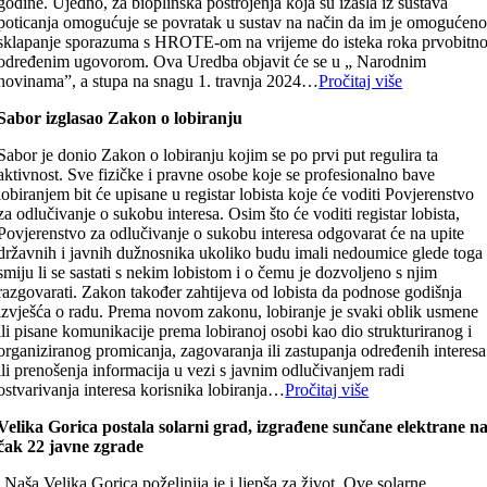
godine. Ujedno, za bioplinska postrojenja koja su izašla iz sustava
poticanja omogućuje se povratak u sustav na način da im je omogućen
sklapanje sporazuma s HROTE-om na vrijeme do isteka roka prvobitn
određenim ugovorom. Ova Uredba objavit će se u „ Narodnim
novinama”, a stupa na snagu 1. travnja 2024…
Pročitaj više
Sabor izglasao Zakon o lobiranju
Sabor je donio Zakon o lobiranju kojim se po prvi put regulira ta
aktivnost. Sve fizičke i pravne osobe koje se profesionalno bave
lobiranjem bit će upisane u registar lobista koje će voditi Povjerenstvo
za odlučivanje o sukobu interesa. Osim što će voditi registar lobista,
Povjerenstvo za odlučivanje o sukobu interesa odgovarat će na upite
državnih i javnih dužnosnika ukoliko budu imali nedoumice glede toga
smiju li se sastati s nekim lobistom i o čemu je dozvoljeno s njim
razgovarati. Zakon također zahtijeva od lobista da podnose godišnja
izvješća o radu. Prema novom zakonu, lobiranje je svaki oblik usmene
ili pisane komunikacije prema lobiranoj osobi kao dio strukturiranog i
organiziranog promicanja, zagovaranja ili zastupanja određenih interesa
ili prenošenja informacija u vezi s javnim odlučivanjem radi
ostvarivanja interesa korisnika lobiranja…
Pročitaj više
Velika Gorica postala solarni grad, izgrađene sunčane elektrane n
čak 22 javne zgrade
„Naša Velika Gorica poželjnija je i ljepša za život. Ove solarne