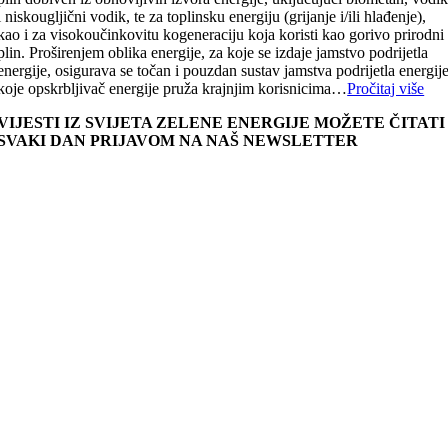
i niskougljični vodik, te za toplinsku energiju (grijanje i/ili hlađenje),
kao i za visokoučinkovitu kogeneraciju koja koristi kao gorivo prirodni
plin. Proširenjem oblika energije, za koje se izdaje jamstvo podrijetla
energije, osigurava se točan i pouzdan sustav jamstva podrijetla energij
koje opskrbljivač energije pruža krajnjim korisnicima…
Pročitaj više
VIJESTI IZ SVIJETA ZELENE ENERGIJE MOŽETE ČITATI
SVAKI DAN PRIJAVOM NA NAŠ NEWSLETTER