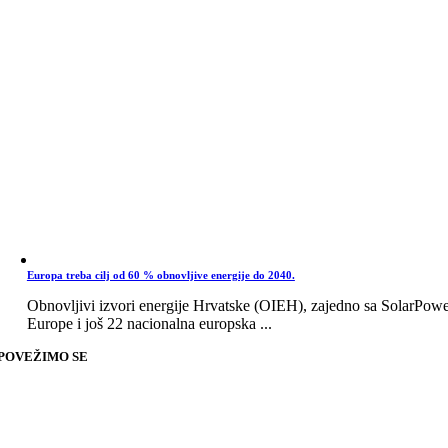
Europa treba cilj od 60 % obnovljive energije do 2040.
Obnovljivi izvori energije Hrvatske (OIEH), zajedno sa SolarPow
Europe i još 22 nacionalna europska ...
POVEŽIMO SE
Go
to
Top