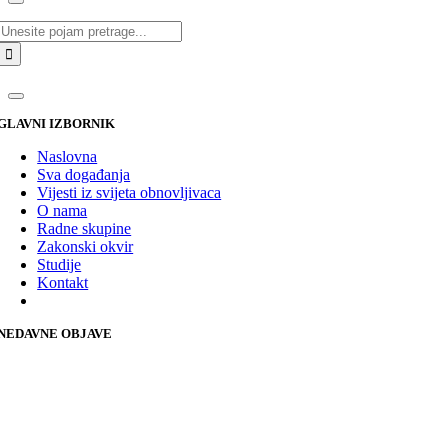
Traži...
GLAVNI IZBORNIK
Naslovna
Sva događanja
Vijesti iz svijeta obnovljivaca
O nama
Radne skupine
Zakonski okvir
Studije
Kontakt
NEDAVNE OBJAVE