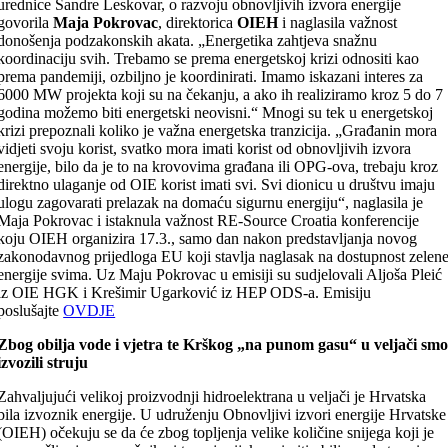
urednice Sandre Leskovar, o razvoju obnovljivih izvora energije
govorila
Maja Pokrovac
, direktorica
OIEH
i naglasila važnost
donošenja podzakonskih akata. „Energetika zahtjeva snažnu
koordinaciju svih. Trebamo se prema energetskoj krizi odnositi kao
prema pandemiji, ozbiljno je koordinirati. Imamo iskazani interes za
6000 MW projekta koji su na čekanju, a ako ih realiziramo kroz 5 do 7
godina možemo biti energetski neovisni.“ Mnogi su tek u energetskoj
krizi prepoznali koliko je važna energetska tranzicija. „Građanin mora
vidjeti svoju korist, svatko mora imati korist od obnovljivih izvora
energije, bilo da je to na krovovima građana ili OPG-ova, trebaju kroz
direktno ulaganje od OIE korist imati svi. Svi dionicu u društvu imaju
ulogu zagovarati prelazak na domaću sigurnu energiju“, naglasila je
Maja Pokrovac i istaknula važnost RE-Source Croatia konferencije
koju OIEH organizira 17.3., samo dan nakon predstavljanja novog
zakonodavnog prijedloga EU koji stavlja naglasak na dostupnost zelen
energije svima. Uz Maju Pokrovac u emisiji su sudjelovali Aljoša Pleić
iz OIE HGK i Krešimir Ugarković iz HEP ODS-a. Emisiju
poslušajte
OVDJE
Zbog obilja vode i vjetra te Krškog „na punom gasu“ u veljači sm
izvozili struju
Zahvaljujući velikoj proizvodnji hidroelektrana u veljači je Hrvatska
bila izvoznik energije. U udruženju Obnovljivi izvori energije Hrvatske
(OIEH) očekuju se da će zbog topljenja velike količine snijega koji je