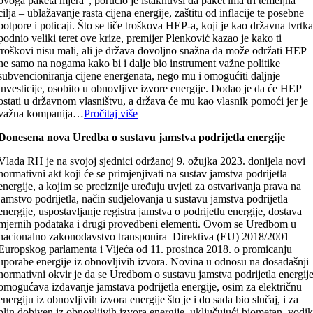
ovoga paketa mjera”, poručio je istaknuvši da paket ima tri temeljna
cilja – ublažavanje rasta cijena energije, zaštitu od inflacije te posebne
potpore i poticaji. Što se tiče troškova HEP-a, koji je kao državna tvrtk
podnio veliki teret ove krize, premijer Plenković kazao je kako ti
troškovi nisu mali, ali je država dovoljno snažna da može održati HEP
ne samo na nogama kako bi i dalje bio instrument važne politike
subvencioniranja cijene energenata, nego mu i omogućiti daljnje
investicije, osobito u obnovljive izvore energije. Dodao je da će HEP
ostati u državnom vlasništvu, a država će mu kao vlasnik pomoći jer je
važna kompanija…
Pročitaj više
Donesena nova Uredba o sustavu jamstva podrijetla energije
Vlada RH je na svojoj sjednici održanoj 9. ožujka 2023. donijela novi
normativni akt koji će se primjenjivati na sustav jamstva podrijetla
energije, a kojim se preciznije uređuju uvjeti za ostvarivanja prava na
jamstvo podrijetla, način sudjelovanja u sustavu jamstva podrijetla
energije, uspostavljanje registra jamstva o podrijetlu energije, dostava
mjernih podataka i drugi provedbeni elementi. Ovom se Uredbom u
nacionalno zakonodavstvo transponira Direktiva (EU) 2018/2001
Europskog parlamenta i Vijeća od 11. prosinca 2018. o promicanju
uporabe energije iz obnovljivih izvora. Novina u odnosu na dosadašnji
normativni okvir je da se Uredbom o sustavu jamstva podrijetla energij
omogućava izdavanje jamstava podrijetla energije, osim za električnu
energiju iz obnovljivih izvora energije što je i do sada bio slučaj, i za
plin dobiven iz obnovljivih izvora energije, uključujući biometan, vodi