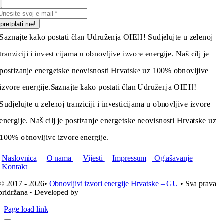
pretplati me!
Saznajte kako postati član Udruženja OIEH! Sudjelujte u zelenoj
tranziciji i investicijama u obnovljive izvore energije. Naš cilj je
postizanje energetske neovisnosti Hrvatske uz 100% obnovljive
izvore energije.
Saznajte kako postati član Udruženja OIEH!
Sudjelujte u zelenoj tranziciji i investicijama u obnovljive izvore
energije. Naš cilj je postizanje energetske neovisnosti Hrvatske uz
100% obnovljive izvore energije.
Naslovnica
O nama
Vijesti
Impressum
Oglašavanje
Kontakt
© 2017 - 2026•
Obnovljivi izvori energije Hrvatske – GU
• Sva prava
pridržana • Developed by
ICE STUDIO d.o.o.
Page load link