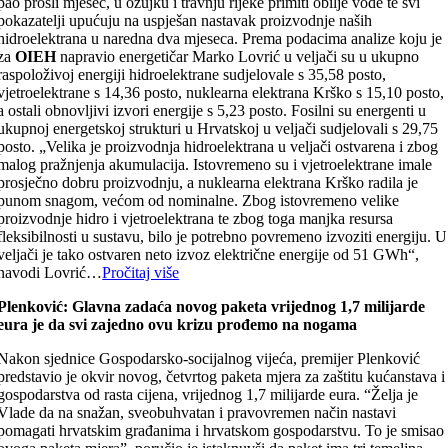
pao prošli mjesec, u ožujku i travnju rijeke primiti obilje vode te svi
pokazatelji upućuju na uspješan nastavak proizvodnje naših
hidroelektrana u naredna dva mjeseca. Prema podacima analize koju je
za
OIEH
napravio energetičar Marko Lovrić u veljači su u ukupno
raspoloživoj energiji hidroelektrane sudjelovale s 35,58 posto,
vjetroelektrane s 14,36 posto, nuklearna elektrana Krško s 15,10 posto,
a ostali obnovljivi izvori energije s 5,23 posto. Fosilni su energenti u
ukupnoj energetskoj strukturi u Hrvatskoj u veljači sudjelovali s 29,75
posto. „Velika je proizvodnja hidroelektrana u veljači ostvarena i zbog
malog pražnjenja akumulacija. Istovremeno su i vjetroelektrane imale
prosječno dobru proizvodnju, a nuklearna elektrana Krško radila je
punom snagom, većom od nominalne. Zbog istovremeno velike
proizvodnje hidro i vjetroelektrana te zbog toga manjka resursa
fleksibilnosti u sustavu, bilo je potrebno povremeno izvoziti energiju. U
veljači je tako ostvaren neto izvoz električne energije od 51 GWh“,
navodi Lovrić…
Pročitaj više
Plenković: Glavna zadaća novog paketa vrijednog 1,7 milijarde
eura je da svi zajedno ovu krizu prođemo na nogama
Nakon sjednice Gospodarsko-socijalnog vijeća, premijer Plenković
predstavio je okvir novog, četvrtog paketa mjera za zaštitu kućanstava i
gospodarstva od rasta cijena, vrijednog 1,7 milijarde eura. “Želja je
Vlade da na snažan, sveobuhvatan i pravovremen način nastavi
pomagati hrvatskim građanima i hrvatskom gospodarstvu. To je smisao