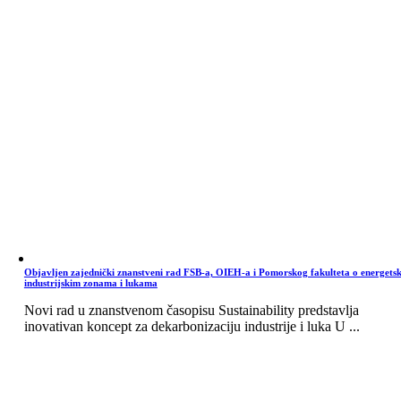
Objavljen zajednički znanstveni rad FSB-a, OIEH-a i Pomorskog fakulteta o energets
industrijskim zonama i lukama
Novi rad u znanstvenom časopisu Sustainability predstavlja
inovativan koncept za dekarbonizaciju industrije i luka U ...