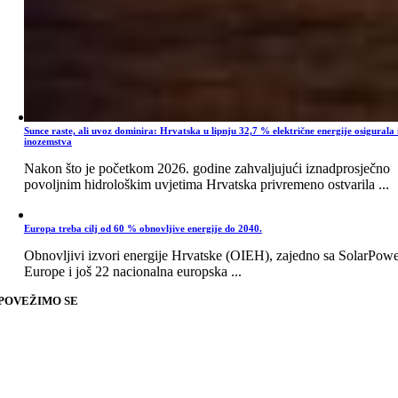
Sunce raste, ali uvoz dominira: Hrvatska u lipnju 32,7 % električne energije osigurala 
inozemstva
Nakon što je početkom 2026. godine zahvaljujući iznadprosječno
povoljnim hidrološkim uvjetima Hrvatska privremeno ostvarila ...
Europa treba cilj od 60 % obnovljive energije do 2040.
Obnovljivi izvori energije Hrvatske (OIEH), zajedno sa SolarPow
Europe i još 22 nacionalna europska ...
POVEŽIMO SE
Go
to
Top