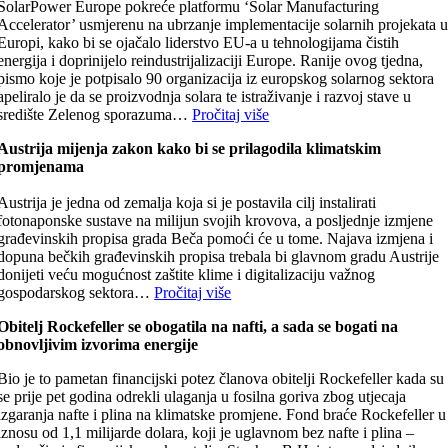
SolarPower Europe pokreće platformu ‘Solar Manufacturing
Accelerator’ usmjerenu na ubrzanje implementacije solarnih projekata 
Europi, kako bi se ojačalo liderstvo EU-a u tehnologijama čistih
energija i doprinijelo reindustrijalizaciji Europe. Ranije ovog tjedna,
pismo koje je potpisalo 90 organizacija iz europskog solarnog sektora
apeliralo je da se proizvodnja solara te istraživanje i razvoj stave u
središte Zelenog sporazuma…
Pročitaj više
Austrija mijenja zakon kako bi se prilagodila klimatskim
promjenama
Austrija je jedna od zemalja koja si je postavila cilj instalirati
fotonaponske sustave na milijun svojih krovova, a posljednje izmjene
građevinskih propisa grada Beča pomoći će u tome. Najava izmjena i
dopuna bečkih građevinskih propisa trebala bi glavnom gradu Austrije
donijeti veću mogućnost zaštite klime i digitalizaciju važnog
gospodarskog sektora…
Pročitaj više
Obitelj Rockefeller se obogatila na nafti, a sada se bogati na
obnovljivim izvorima energije
Bio je to pametan financijski potez članova obitelji Rockefeller kada su
se prije pet godina odrekli ulaganja u fosilna goriva zbog utjecaja
izgaranja nafte i plina na klimatske promjene. Fond braće Rockefeller u
iznosu od 1,1 milijarde dolara, koji je uglavnom bez nafte i plina –