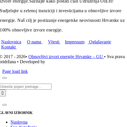
izvore energije.
Saznajte kako postati član Udruženja OIEH!
Sudjelujte u zelenoj tranziciji i investicijama u obnovljive izvore
energije. Naš cilj je postizanje energetske neovisnosti Hrvatske uz
100% obnovljive izvore energije.
Naslovnica
O nama
Vijesti
Impressum
Oglašavanje
Kontakt
© 2017 - 2026•
Obnovljivi izvori energije Hrvatske – GU
• Sva prava
pridržana • Developed by
ICE STUDIO d.o.o.
Page load link
Traži...
GLAVNI IZBORNIK
Naslovna