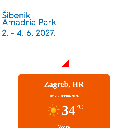
Zagreb, HR
18:26,
09/08/2026
34
°C
Vedro