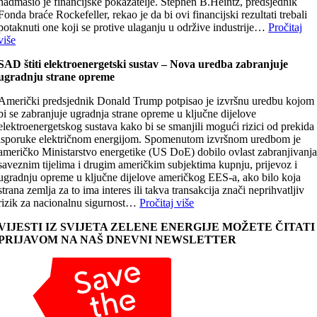
nadmašio je financijske pokazatelje. Stephen B.Heintz, predsjednik
Fonda braće Rockefeller, rekao je da bi ovi financijski rezultati trebali
potaknuti one koji se protive ulaganju u održive industrije…
Pročitaj
više
SAD štiti elektroenergetski sustav – Nova uredba zabranjuje
ugradnju strane opreme
Američki predsjednik Donald Trump potpisao je izvršnu uredbu kojom
bi se zabranjuje ugradnja strane opreme u ključne dijelove
elektroenergetskog sustava kako bi se smanjili mogući rizici od prekida
isporuke električnom energijom. Spomenutom izvršnom uredbom je
američko Ministarstvo energetike (US DoE) dobilo ovlast zabranjivanj
saveznim tijelima i drugim američkim subjektima kupnju, prijevoz i
ugradnju opreme u ključne dijelove američkog EES-a, ako bilo koja
strana zemlja za to ima interes ili takva transakcija znači neprihvatljiv
rizik za nacionalnu sigurnost…
Pročitaj više
VIJESTI IZ SVIJETA ZELENE ENERGIJE MOŽETE ČITATI
PRIJAVOM NA NAŠ DNEVNI NEWSLETTER