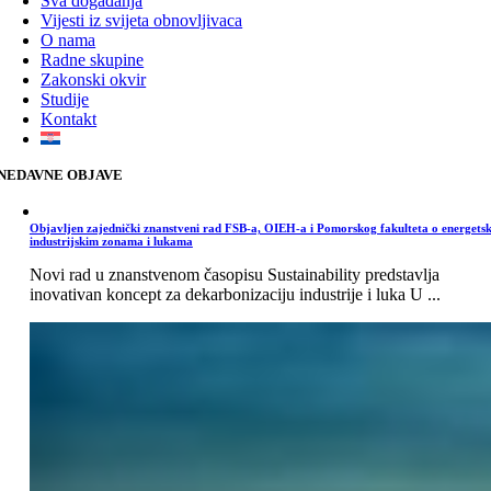
Sva događanja
Vijesti iz svijeta obnovljivaca
O nama
Radne skupine
Zakonski okvir
Studije
Kontakt
NEDAVNE OBJAVE
Objavljen zajednički znanstveni rad FSB-a, OIEH-a i Pomorskog fakulteta o energets
industrijskim zonama i lukama
Novi rad u znanstvenom časopisu Sustainability predstavlja
inovativan koncept za dekarbonizaciju industrije i luka U ...