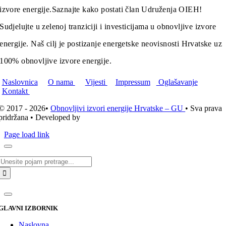
izvore energije.
Saznajte kako postati član Udruženja OIEH!
Sudjelujte u zelenoj tranziciji i investicijama u obnovljive izvore
energije. Naš cilj je postizanje energetske neovisnosti Hrvatske uz
100% obnovljive izvore energije.
Naslovnica
O nama
Vijesti
Impressum
Oglašavanje
Kontakt
© 2017 - 2026•
Obnovljivi izvori energije Hrvatske – GU
• Sva prava
pridržana • Developed by
ICE STUDIO d.o.o.
Page load link
Traži...
GLAVNI IZBORNIK
Naslovna