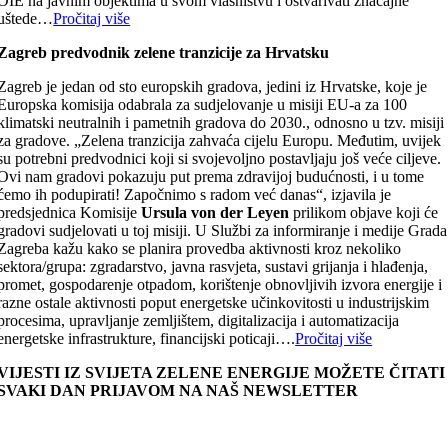
OIE na javnim objektima u svom vlasništvu i ostvarivati značajne
uštede…
Pročitaj više
Zagreb predvodnik zelene tranzicije za Hrvatsku
Zagreb je jedan od sto europskih gradova, jedini iz Hrvatske, koje je
Europska komisija odabrala za sudjelovanje u misiji EU-a za 100
klimatski neutralnih i pametnih gradova do 2030., odnosno u tzv. misiji
za gradove. „Zelena tranzicija zahvaća cijelu Europu. Međutim, uvijek
su potrebni predvodnici koji si svojevoljno postavljaju još veće ciljeve.
Ovi nam gradovi pokazuju put prema zdravijoj budućnosti, i u tome
ćemo ih podupirati! Započnimo s radom već danas“, izjavila je
predsjednica Komisije
Ursula von der Leyen
prilikom objave koji će
gradovi sudjelovati u toj misiji. U Službi za informiranje i medije Grada
Zagreba kažu kako se planira provedba aktivnosti kroz nekoliko
sektora/grupa: zgradarstvo, javna rasvjeta, sustavi grijanja i hlađenja,
promet, gospodarenje otpadom, korištenje obnovljivih izvora energije i
razne ostale aktivnosti poput energetske učinkovitosti u industrijskim
procesima, upravljanje zemljištem, digitalizacija i automatizacija
energetske infrastrukture, financijski poticaji….
Pročitaj više
VIJESTI IZ SVIJETA ZELENE ENERGIJE MOŽETE ČITATI
SVAKI DAN PRIJAVOM NA NAŠ NEWSLETTER