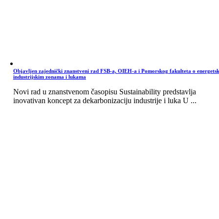
Objavljen zajednički znanstveni rad FSB-a, OIEH-a i Pomorskog fakulteta o energets
industrijskim zonama i lukama
Novi rad u znanstvenom časopisu Sustainability predstavlja
inovativan koncept za dekarbonizaciju industrije i luka U ...