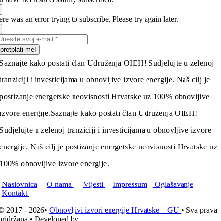
re was an error trying to subscribe. Please try again later.
pretplati me!
Saznajte kako postati član Udruženja OIEH! Sudjelujte u zelenoj
tranziciji i investicijama u obnovljive izvore energije. Naš cilj je
postizanje energetske neovisnosti Hrvatske uz 100% obnovljive
izvore energije.
Saznajte kako postati član Udruženja OIEH!
Sudjelujte u zelenoj tranziciji i investicijama u obnovljive izvore
energije. Naš cilj je postizanje energetske neovisnosti Hrvatske uz
100% obnovljive izvore energije.
Naslovnica
O nama
Vijesti
Impressum
Oglašavanje
Kontakt
© 2017 - 2026•
Obnovljivi izvori energije Hrvatske – GU
• Sva prava
pridržana • Developed by
ICE STUDIO d.o.o.