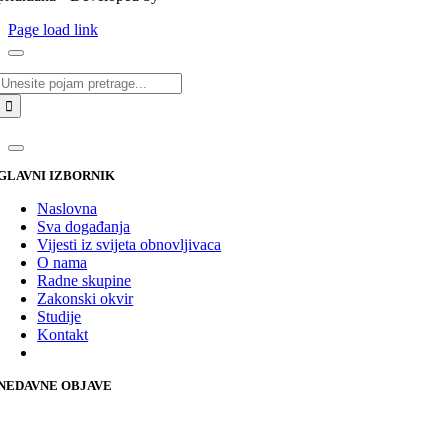
Page load link
Traži...
GLAVNI IZBORNIK
Naslovna
Sva događanja
Vijesti iz svijeta obnovljivaca
O nama
Radne skupine
Zakonski okvir
Studije
Kontakt
NEDAVNE OBJAVE