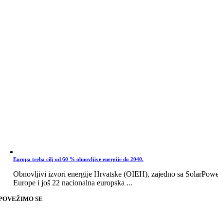
Europa treba cilj od 60 % obnovljive energije do 2040.
Obnovljivi izvori energije Hrvatske (OIEH), zajedno sa SolarPow
Europe i još 22 nacionalna europska ...
POVEŽIMO SE
Go