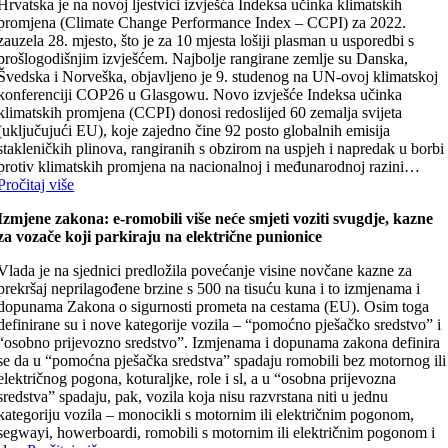
Hrvatska je na novoj ljestvici izvješća Indeksa učinka klimatskih
promjena (Climate Change Performance Index – CCPI) za 2022.
zauzela 28. mjesto, što je za 10 mjesta lošiji plasman u usporedbi s
prošlogodišnjim izvješćem. Najbolje rangirane zemlje su Danska,
Švedska i Norveška, objavljeno je 9. studenog na UN-ovoj klimatskoj
konferenciji COP26 u Glasgowu. Novo izvješće Indeksa učinka
klimatskih promjena (CCPI) donosi redoslijed 60 zemalja svijeta
(uključujući EU), koje zajedno čine 92 posto globalnih emisija
stakleničkih plinova, rangiranih s obzirom na uspjeh i napredak u borbi
protiv klimatskih promjena na nacionalnoj i međunarodnoj razini…
Pročitaj više
Izmjene zakona: e-romobili više neće smjeti voziti svugdje, kazne
za vozače koji parkiraju na električne punionice
Vlada je na sjednici predložila povećanje visine novčane kazne za
prekršaj neprilagođene brzine s 500 na tisuću kuna i to izmjenama i
dopunama Zakona o sigurnosti prometa na cestama (EU). Osim toga
definirane su i nove kategorije vozila – “pomoćno pješačko sredstvo” i
“osobno prijevozno sredstvo”. Izmjenama i dopunama zakona definira
se da u “pomoćna pješačka sredstva” spadaju romobili bez motornog ili
električnog pogona, koturaljke, role i sl, a u “osobna prijevozna
sredstva” spadaju, pak, vozila koja nisu razvrstana niti u jednu
kategoriju vozila – monocikli s motornim ili električnim pogonom,
segwayi, howerboardi, romobili s motornim ili električnim pogonom i