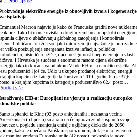
sl…
Pročitaj više
Proizvodnja električne energije iz obnovljivih izvora i kogeneracije
sve isplativija
Emmanuel Macron najavio je kako će Francuska graditi nove nuklearn
reaktore. Tako bi manje ovisila o drugim zemljama u opskrbi energijom
ispunila ciljeve o ublažavanju globalnog zatopljenja i kontrolirala
cijene. Političaru koji želi socijalni mir u zemlji najvažnije je ono zadnje
jer velika poskupljenja energenata izaziva inflaciju, političku
turbulenciju, histerično tržište, opću nesigurnost i nepovjerenje u vlast i
državu. I Hrvatska je suočena s enormnim rastom cijena električne
energije iako to kućanstva odlukom Vlade RH nisu naročito osjetila. Al
jesu poduzetnici i još će. Udio u ukupno prodanoj električnoj energiji
krajnjim kupcima iz kategorije kućanstvo u 2019. godini bio je 37,6
posto, a krajnjim kupcima iz kategorije poduzetništvo 62,4 posto…
Pročitaj više
Istraživanje EIB-a: Europljani ne vjeruju u realizaciju europske
klimatske politike
Samo ispitanici iz Kine (93 posto anketiranih) i neznatna većina
Amerikanaca (51 posto) smatraju da će njihova zemlja ispuniti svoje
obaveze u pogledu smanjenja emisije ugljičnog dioksida do 2050.
godine, kako je obećano Pariškim sporazumom, dok je u to uvjerena
tek manjina građana Europske unije (42 posto), pokazalo je novo