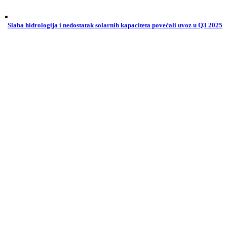
Slaba hidrologija i nedostatak solarnih kapaciteta povećali uvoz u Q3 2025