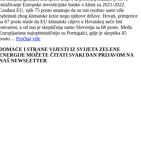
istraživanje Europske investicijske banke o klimi za 2021-2022.
Građani EU, njih 75 posto smatraju da su oni osobno sami više
zabrinuti zbog klimatske krize nego njihove države. Hrvati, primjerice
sa 67 posto misle da EU klimatski ciljevi u Hrvatskoj neće biti
ostvareni, a od nas je skeptičnija samo Slovenija sa 68 posto. Među
Europljanima najoptimističniju su Portugalci, gdje je skeptika 45
posto…
Pročitaj više
DOMAĆE I STRANE VIJESTI IZ SVIJETA ZELENE
ENERGIJE MOŽETE ČITATI SVAKI DAN PRIJAVOM NA
NAŠ NEWSLETTER