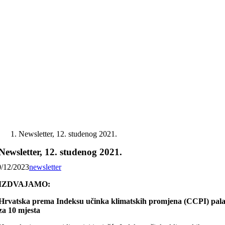
Skip
to
content
Newsletter, 12. studenog 2021.
Newsletter, 12. studenog 2021.
0/12/2023
newsletter
IZDVAJAMO:
Hrvatska prema Indeksu učinka klimatskih promjena (CCPI) pal
za 10 mjesta