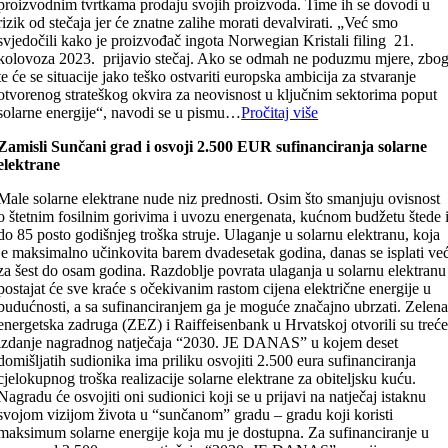
proizvodnim tvrtkama prodaju svojih proizvoda. Time ih se dovodi u
rizik od stečaja jer će znatne zalihe morati devalvirati. „Već smo
svjedočili kako je proizvođač ingota Norwegian Kristali filing 21.
kolovoza 2023. prijavio stečaj. Ako se odmah ne poduzmu mjere, zbo
te će se situacije jako teško ostvariti europska ambicija za stvaranje
otvorenog strateškog okvira za neovisnost u ključnim sektorima poput
solarne energije“, navodi se u pismu…
Pročitaj više
Zamisli Sunčani grad i osvoji 2.500 EUR sufinanciranja solarne
elektrane
Male solarne elektrane nude niz prednosti. Osim što smanjuju ovisnost
o štetnim fosilnim gorivima i uvozu energenata, kućnom budžetu štede 
do 85 posto godišnjeg troška struje. Ulaganje u solarnu elektranu, koja
je maksimalno učinkovita barem dvadesetak godina, danas se isplati ve
za šest do osam godina. Razdoblje povrata ulaganja u solarnu elektranu
postajat će sve kraće s očekivanim rastom cijena električne energije u
budućnosti, a sa sufinanciranjem ga je moguće značajno ubrzati. Zelen
energetska zadruga (ZEZ) i Raiffeisenbank u Hrvatskoj otvorili su treć
izdanje nagradnog natječaja “2030. JE DANAS” u kojem deset
domišljatih sudionika ima priliku osvojiti 2.500 eura sufinanciranja
cjelokupnog troška realizacije solarne elektrane za obiteljsku kuću.
Nagradu će osvojiti oni sudionici koji se u prijavi na natječaj istaknu
svojom vizijom života u “sunčanom” gradu – gradu koji koristi
maksimum solarne energije koja mu je dostupna. Za sufinanciranje u