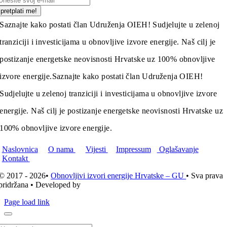
pretplati me!
Saznajte kako postati član Udruženja OIEH! Sudjelujte u zelenoj
tranziciji i investicijama u obnovljive izvore energije. Naš cilj je
postizanje energetske neovisnosti Hrvatske uz 100% obnovljive
izvore energije.
Saznajte kako postati član Udruženja OIEH!
Sudjelujte u zelenoj tranziciji i investicijama u obnovljive izvore
energije. Naš cilj je postizanje energetske neovisnosti Hrvatske uz
100% obnovljive izvore energije.
Naslovnica
O nama
Vijesti
Impressum
Oglašavanje
Kontakt
© 2017 - 2026•
Obnovljivi izvori energije Hrvatske – GU
• Sva prava
pridržana • Developed by
ICE STUDIO d.o.o.
Page load link