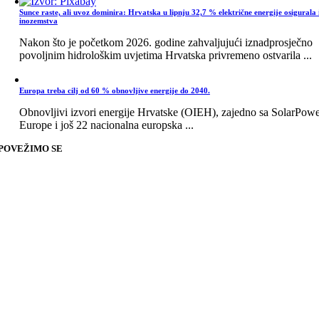
Sunce raste, ali uvoz dominira: Hrvatska u lipnju 32,7 % električne energije osigurala 
inozemstva
Nakon što je početkom 2026. godine zahvaljujući iznadprosječno
povoljnim hidrološkim uvjetima Hrvatska privremeno ostvarila ...
Europa treba cilj od 60 % obnovljive energije do 2040.
Obnovljivi izvori energije Hrvatske (OIEH), zajedno sa SolarPow
Europe i još 22 nacionalna europska ...
POVEŽIMO SE
Go
to
Top