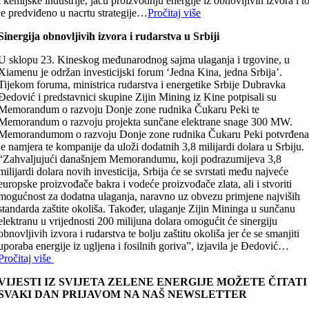
i kemijske industrije, jaču proizvodnju energije iz obnovljivih izvora i t
je predviđeno u nacrtu strategije…
Pročitaj više
Sinergija obnovljivih izvora i rudarstva u Srbiji
U sklopu 23. Kineskog međunarodnog sajma ulaganja i trgovine, u
Xiamenu je održan investicijski forum ‘Jedna Kina, jedna Srbija’.
Tijekom foruma, ministrica rudarstva i energetike Srbije Dubravka
Đedović i predstavnici skupine Zijin Mining iz Kine potpisali su
Memorandum o razvoju Donje zone rudnika Čukaru Peki te
Memorandum o razvoju projekta sunčane elektrane snage 300 MW.
Memorandumom o razvoju Donje zone rudnika Čukaru Peki potvrđen
je namjera te kompanije da uloži dodatnih 3,8 milijardi dolara u Srbiju.
“Zahvaljujući današnjem Memorandumu, koji podrazumijeva 3,8
milijardi dolara novih investicija, Srbija će se svrstati među najveće
europske proizvođače bakra i vodeće proizvođače zlata, ali i stvoriti
mogućnost za dodatna ulaganja, naravno uz obvezu primjene najviših
standarda zaštite okoliša. Također, ulaganje Zijin Mininga u sunčanu
elektranu u vrijednosti 200 milijuna dolara omogućit će sinergiju
obnovljivih izvora i rudarstva te bolju zaštitu okoliša jer će se smanjiti
uporaba energije iz ugljena i fosilnih goriva”, izjavila je Đedović…
Pročitaj više
VIJESTI IZ SVIJETA ZELENE ENERGIJE MOŽETE ČITATI
SVAKI DAN PRIJAVOM NA NAŠ NEWSLETTER