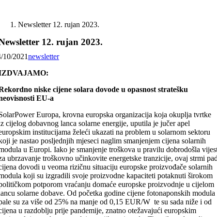
Skip
to
Newsletter 12. rujan 2023.
content
Newsletter 12. rujan 2023.
4/10/2021
newsletter
IZDVAJAMO:
Rekordno niske cijene solara dovode u opasnost stratešku
neovisnosti EU-a
SolarPower Europa, krovna europska organizacija koja okuplja tvrtke
iz cijelog dobavnog lanca solarne energije, uputila je jučer apel
europskim institucijama želeći ukazati na problem u solarnom sektoru
koji je nastao posljednjih mjeseci naglim smanjenjem cijena solarnih
modula u Europi. Iako je smanjenje troškova u pravilu dobrodošla vijes
za ubrzavanje troškovno učinkovite energetske tranzicije, ovaj strmi pa
cijena dovodi u veoma rizičnu situaciju europske proizvođače solarnih
modula koji su izgradili svoje proizvodne kapaciteti potaknuti širokom
političkom potporom vraćanju domaće europske proizvodnje u cijelom
lancu solarne dobave. Od početka godine cijene fotonaponskih modula
pale su za više od 25% na manje od 0,15 EUR/W te su sada niže i od
cijena u razdoblju prije pandemije, znatno otežavajući europskim