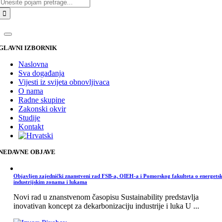
Traži...
GLAVNI IZBORNIK
Naslovna
Sva događanja
Vijesti iz svijeta obnovljivaca
O nama
Radne skupine
Zakonski okvir
Studije
Kontakt
NEDAVNE OBJAVE
Objavljen zajednički znanstveni rad FSB-a, OIEH-a i Pomorskog fakulteta o energets
industrijskim zonama i lukama
Novi rad u znanstvenom časopisu Sustainability predstavlja
inovativan koncept za dekarbonizaciju industrije i luka U ...