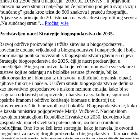
iznosu od 2.500 eura u natječaju “2030. JE DANAS”, u prijavnom
obrascu na web stranici natječaja bit će potrebno podijeliti svoju viziju
“sunčanog” grada kroz tekst do 500 znakova i prateću fotografiju.
Prijave se zaprimaju do 20. listopada na web adresi neprofitnog servisa
„Na sunčanoj strani“…
Pročitaj više
Predstavljen nacrt Strategije biogospodarstva do 2035.
Razvoj održive proizvodnje i tržišta sirovina u biogospodarstvu,
povećanje dodane vrijednosti u biogospodarstvu i unaprjeđenje i bolja
koordinacija politika povezanih s biogospodarstvom glavni su ciljevi
Strategije biogospodarstva do 2035. čiji je nacrt predstavljen u
ponedjeljak. Biogospodarstvo, kako je rečeno, obuhvaća sve sektore i
sustave koji se oslanjaju na biološke resurse (životinje, biljke,
mikroorganizme i biomasu iz tih izvora, uključujući organski otpad),
njihove funkcije i načela. U užem smislu biogospodarstvo se definira
kao inovativno gospodarstvo s niskom razinom emisija, kako bi se
osigurala održivost poljoprivrede, ribarstva i akvakulture, sigurnost
opskrbe hranom i održivo korištenje biomase u industriji uz
istovremenu zaštitu bioraznolikosti i okoliša. Biogospodarstvo je, kako
je kazala ministrica poljoprivrede Marija Vučković, Nacionalnom
razvojnom strategijom Republike Hrvatske do 2030. izdvojeno kao
gospodarski model s velikim potencijalom, osobito u ruralnim
područjima. Ono što se želi kroz strategiju, kako je navela, je otvoriti
mogućnost za razvoj drugih proizvoda u biogospdarstvu – farmaceutsk