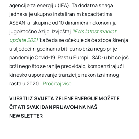
agencije za energiju (IEA). Ta dodatna snaga
jednaka je ukupno instaliranim kapacitetima
ASEAN-a, skupine od 10 dinamičnih ekonomija
jugoistočne Azije. Izvještaj
‘IEA’s latest market
update 2021’
kaže da se očekuje da će stope širenja
u sljedećim godinama biti puno brža nego prije
pandemije Covid-19. Rast u Europi i SAD-u bit će još
brži nego što se ranije predviđalo, kompenzirajući
kinesko usporavanje tranzicije nakon iznimnog
rasta u 2020…
Pročitaj više
VIJESTI IZ SVIJETA ZELENE ENERGIJE MOŽETE
ČITATI SVAKI DAN PRIJAVOM NA NAŠ
NEWSLETTER