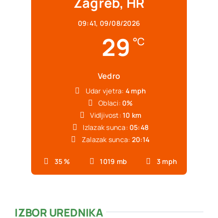
Zagreb, HR
09:41,
09/08/2026
29
°C
Vedro
Udar vjetra:
4 mph
Oblaci:
0%
Vidljivost:
10 km
Izlazak sunca:
05:48
Zalazak sunca:
20:14
35 %
1019 mb
3 mph
IZBOR UREDNIKA