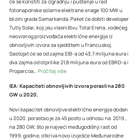
će se koristiti za izgradnju i puštanje u rad
fotonaponske solarne elektrane snage 100 MW u
blizini grada Samarkanda. Paket će dobiti developer
Tutly Solar, koji jeu vlasništvu Total Erena, vodećeg
neovisnog proizvođača električne energije iz
obnovljivih izvora sa sjedištem u Francuskoj.
Sastojat će se od zajma EIB-a od 43,7 milijuna eura i
dva zajma od otprilike 21,8 milijuna eura od EBRD-a i
Proparcoa…
Pročitaj više
IEA: Kapaciteti obnovljivih izvora porasli na 280
GW u 2020.
Novi kapacitet obnovljive električne energije dodan
u 2020. porastao je za 45 posto u odnosu na 2019.,
na 280 GW, što je najveći međugodišnji rast od
1999. godine, otkriva novo izvješće Međunarodne