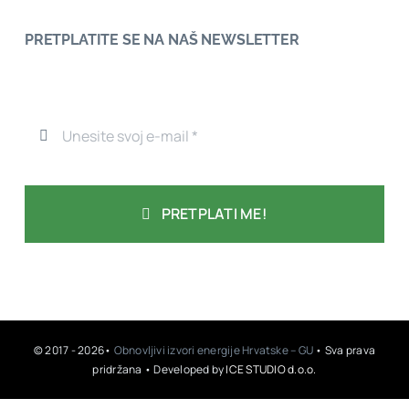
PRETPLATITE SE NA NAŠ NEWSLETTER
PRETPLATI ME!
© 2017 - 2026•
Obnovljivi izvori energije Hrvatske – GU
• Sva prava
pridržana • Developed by
ICE STUDIO d.o.o.