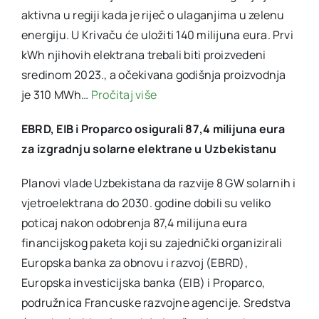
aktivna u regiji kada je riječ o ulaganjima u zelenu
energiju. U Krivaču će uložiti 140 milijuna eura. Prvi
kWh njihovih elektrana trebali biti proizvedeni
sredinom 2023., a očekivana godišnja proizvodnja
je 310 MWh…
Pročitaj više
EBRD, EIB i Proparco osigurali 87,4 milijuna eura
za izgradnju solarne elektrane u Uzbekistanu
Planovi vlade Uzbekistana da razvije 8 GW solarnih i
vjetroelektrana do 2030. godine dobili su veliko
poticaj nakon odobrenja 87,4 milijuna eura
financijskog paketa koji su zajednički organizirali
Europska banka za obnovu i razvoj (EBRD),
Europska investicijska banka (EIB) i Proparco,
podružnica Francuske razvojne agencije. Sredstva