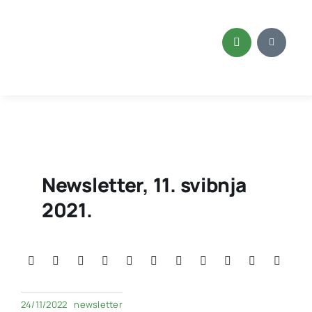
Skip
to
content
Newsletter, 11. svibnja
2021.
24/11/2022
newsletter