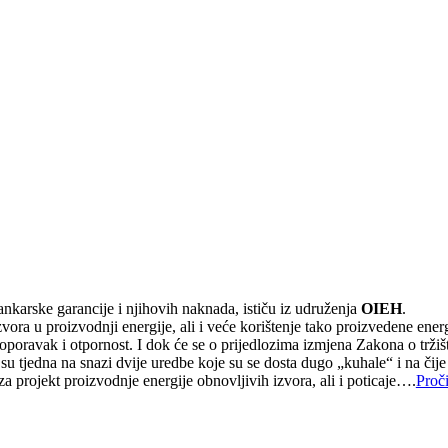
nkarske garancije i njihovih naknada, ističu iz udruženja
OIEH
.
ora u proizvodnji energije, ali i veće korištenje tako proizvedene energ
oporavak i otpornost. I dok će se o prijedlozima izmjena Zakona o tržiš
 su tjedna na snazi dvije uredbe koje su se dosta dugo „kuhale“ i na čije
za projekt proizvodnje energije obnovljivih izvora, ali i poticaje….
Proči