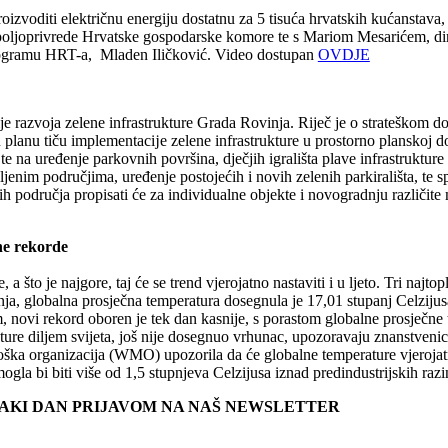
roizvoditi električnu energiju dostatnu za 5 tisuća hrvatskih kućansta
oljoprivrede Hrvatske gospodarske komore te s Mariom Mesarićem, dire
 programu HRT-a, Mladen Iličković. Video dostupan
OVDJE
 razvoja zelene infrastrukture Grada Rovinja. Riječ je o strateškom doku
u planu tiču implementacĳe zelene infrastrukture u prostorno planskoj do
te na uređenje parkovnih površina, dječjih igrališta plave infrastruktur
nim područjima, uređenje postojećih i novih zelenih parkirališta, te 
h područja propisati će za individualne objekte i novogradnju različite 
ne rekorde
a što je najgore, taj će se trend vjerojatno nastaviti i u ljeto. Tri najt
, globalna prosječna temperatura dosegnula je 17,01 stupanj Celzijusa,
novi rekord oboren je tek dan kasnije, s porastom globalne prosječne t
ure diljem svijeta, još nije dosegnuo vrhunac, upozoravaju znanstvenici
orološka organizacija (WMO) upozorila da će globalne temperature vjeroj
ogla bi biti više od 1,5 stupnjeva Celzijusa iznad predindustrijskih r
SVAKI DAN PRIJAVOM NA NAŠ NEWSLETTER