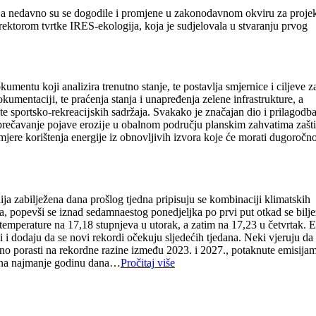
va, a nedavno su se dogodile i promjene u zakonodavnom okviru za proje
ktorom tvrtke IRES-ekologija, koja je sudjelovala u stvaranju prvog
mentu koji analizira trenutno stanje, te postavlja smjernice i ciljeve z
kumentacĳi, te praćenja stanja i unapređenja zelene infrastrukture, a
e te sportsko-rekreacĳskih sadržaja. Svakako je značajan dio i prilagodb
sprečavanje pojave erozĳe u obalnom području planskim zahvatima zašti
mjere korištenja energije iz obnovljivih izvora koje će morati dugoročno
oplija zabilježena dana prošlog tjedna pripisuju se kombinaciji klimatskih
 popevši se iznad sedamnaestog ponedjeljka po prvi put otkad se biljež
emperature na 17,18 stupnjeva u utorak, a zatim na 17,23 u četvrtak. E
 i dodaju da se novi rekordi očekuju sljedećih tjedana. Neki vjeruju da
atno porasti na rekordne razine između 2023. i 2027., potaknute emisija
azina najmanje godinu dana…
Pročitaj više