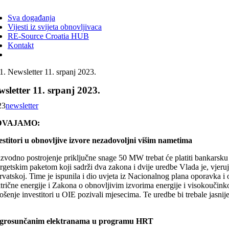
ggle
vigation
Sva događanja
Vijesti iz svijeta obnovljivaca
RE-Source Croatia HUB
Kontakt
Newsletter 11. srpanj 2023.
sletter 11. srpanj 2023.
23
newsletter
DVAJAMO:
estitori u obnovljive izvore nezadovoljni višim nametima
izvodno postrojenje priključne snage 50 MW trebat će platiti bankarsku 
getskim paketom koji sadrži dva zakona i dvije uredbe Vlada je, vjeruju
rvatskoj. Time je ispunila i dio uvjeta iz Nacionalnog plana oporavka i
trične energije i Zakona o obnovljivim izvorima energije i visokoučinkov
šenje investitori u OIE pozivali mjesecima. Te uredbe bi trebale jasnije
grosunčanim elektranama u programu HRT