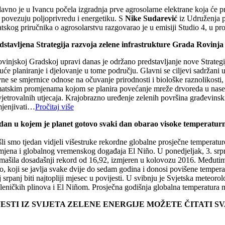
avno je u Ivancu počela izgradnja prve agrosolarne elektrane koja će p
i povezuju poljoprivredu i energetiku. S
Nike Sudarević
iz Udruženja p
atskog priručnika o agrosolarstvu razgovarao je u emisiji Studio 4, u
dstavljena Strategija razvoja zelene infrastrukture Grada Rovinja
vinjskoj Gradskoj upravi danas je održano predstavljanje nove Strategije
će planiranje i djelovanje u tome području. Glavni se ciljevi sadržani 
ne se smjernice odnose na očuvanje prirodnosti i biološke raznolikosti, 
matskim promjenama kojom se planira povećanje mreže drvoreda u naselje
jetrovalnih utjecaja. Krajobrazno uređenje zelenih površina građevinski
mjenjivati…
Pročitaj više
dan u kojem je planet gotovo svaki dan obarao visoke temperatur
li smo tjedan vidjeli višestruke rekordne globalne prosječne temperature, 
mjena i globalnog vremenskog događaja El Niño. U ponedjeljak, 3. srpnja
mašila dosadašnji rekord od 16,92, izmjeren u kolovozu 2016. Međutim, 
, koji se javlja svake dvije do sedam godina i donosi povišene temperat
j srpanj biti najtopliji mjesec u povijesti. U svibnju je Svjetska mete
kleničkih plinova i El Niñom. Prosječna godišnja globalna temperatura m
JESTI IZ SVIJETA ZELENE ENERGIJE MOŽETE ČITATI 