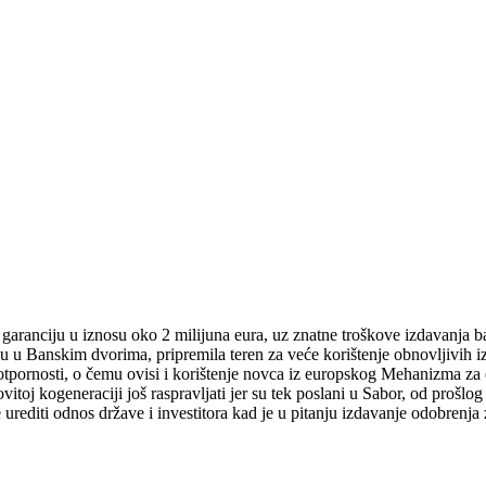
garanciju u iznosu oko 2 milijuna eura, uz znatne troškove izdavanja ba
 u Banskim dvorima, pripremila teren za veće korištenje obnovljivih izv
 otpornosti, o čemu ovisi i korištenje novca iz europskog Mehanizma za 
itoj kogeneraciji još raspravljati jer su tek poslani u Sabor, od prošlog
 urediti odnos države i investitora kad je u pitanju izdavanje odobrenja 