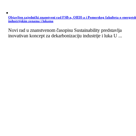
Objavljen zajednički znanstveni rad FSB-a, OIEH-a i Pomorskog fakulteta o energets
industrijskim zonama i lukama
Novi rad u znanstvenom časopisu Sustainability predstavlja
inovativan koncept za dekarbonizaciju industrije i luka U ...