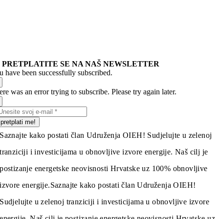
PRETPLATITE SE NA NAŠ NEWSLETTER
u have been successfully subscribed.
re was an error trying to subscribe. Please try again later.
pretplati me!
Saznajte kako postati član Udruženja OIEH! Sudjelujte u zelenoj
tranziciji i investicijama u obnovljive izvore energije. Naš cilj je
postizanje energetske neovisnosti Hrvatske uz 100% obnovljive
izvore energije.
Saznajte kako postati član Udruženja OIEH!
Sudjelujte u zelenoj tranziciji i investicijama u obnovljive izvore
energije. Naš cilj je postizanje energetske neovisnosti Hrvatske uz