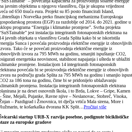
“SuSTainable” – povećanja kapaciteta za proizvodnju solarne energije
na javnim objektima u njegovu vlasništvu, čija je ukupna vrijednost
veća od 650 tisuća eura. Projekt su 85 posto financirali Island,
Lihtenštajn i Norveška preko financijskog mehanizma Europskoga
gospodarskog prostora (EGP) za razdoblje od 2014. do 2021. godine u
sklopu programa “Energija i klimatske promjene”. Svrha projekta
“SuSTainable” jest instalacija integriranih fotonaponskih elektrana na
14 javnih objekata u vlasništvu Grada Splita kako bi se iskoristila
energija Sunca i povećala proizvodnja električne energije iz obnovljivih
izvora. Tako će se povećati proizvodnja električne energije iz
obnovljivih izvora za 795 MWh na godinu, smanjiti ispuštanje CO2,
osigurati energetska neovisnost, stabilnost napajanja i ušteda te ublažiti
klimatske promjene. Instalacijom 14 integriranih fotonaponskih
elektrana povećala bi se proizvodnja električne energije iz obnovljivih
izvora na području grada Splita za 795 MWh na godinu i smanjio ispus
CO2 za 186 tona na godinu, čime bi se pridonijelo ublažavanju
klimatskih promjena. Instalacija integriranih fotonaponskih elektrana
planirana je na deset osnovnih škola, i to Brda, Lokve – Gripe, Kamen
– Šine, Mejaši, Pujanke, Ravne njive – Neslanovac, Stobreč, Visoka,
Žnjan – Pazdigrad i Žrnovnica, tri dječja vrtića Mala sirena, More i
Ružmarin, te košarkaška dvorana KK Split…
Pročitaj više
Švicarski startup URB-X razvija posebne, podignute biciklističke
staze za europske gradove