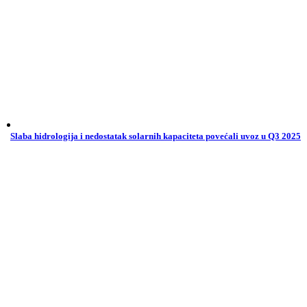
Slaba hidrologija i nedostatak solarnih kapaciteta povećali uvoz u Q3 2025