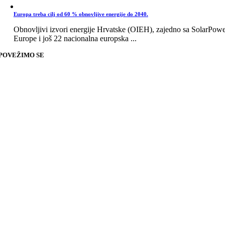
Europa treba cilj od 60 % obnovljive energije do 2040.
Obnovljivi izvori energije Hrvatske (OIEH), zajedno sa SolarPow
Europe i još 22 nacionalna europska ...
POVEŽIMO SE
Go
to
Top