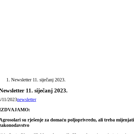
Skip
to
content
Newsletter 11. siječanj 2023.
Newsletter 11. siječanj 2023.
4/11/2023
newsletter
IZDVAJAMO:
Agrosolari su rješenje za domaću poljoprivredu, ali treba mijenjat
zakonodavstvo