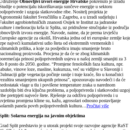
Udruženje
Obnovljivi izvori energije Hrvatske
pokrenulo je izradu
Studije o potencijalu iskorištavanja sunčeve energije u sektoru
poljoprivrede i uzgoja slatkovodne ribe. Nositelj projekta je
Agronomski fakultet Sveučilišta u Zagrebu, a u izradi sudjeluju i
Fakultet agrobiotehničkih znanosti Osijek te Institut za jadranske
kulture i melioraciju krša iz Splita, uz pridružene stručnjake iz područja
obnovljivih izvora energije. Navode, naime, da je prema izvješću
Europske agencije za okoliš, Hrvatska jedna od tri europske zemlje koj
trpe najveći kumulativni udio šteta od ekstremnih vremenskih i
klimatskih prilika, a koje za posljedicu imaju smanjenje bruto
nacionalnog proizvoda. Procjena je da će se zbog klimatskih
poremećaja prinosi poljoprivrednih usjeva u našoj zemlji smanjiti za 3
do 8 posto do 2050. godine. “Promjene fenoloških faza kultura, npr.
jabuke, vinove loze, masline, kukuruza, već su vidljive u Slavoniji i
Dalmaciji gdje vegetacija počinje ranije i traje kraće, što u konačnici
rezultira smanjenjem ukupnih prinosa”, upozoravaju navodeći i da će
nedostatak vlage u tlu i povišene temperature zraka u narednom
razdoblju biti dva ključna problema, a poljoprivreda i slatkovodni uzgoj
ribe pretrpjeti najveće štete. Rješenje za održivu poljoprivredu i u
uvjetima promjena klime su, kažu, agrosolari odnosno postavljanje
solarnih panela povrh poljoprivrednih kultura…
Pročitaj više
Split: Solarna energija na javnim objektima
Grad Split predstavio je u utorak projekt svoje razvojne agencije RaST