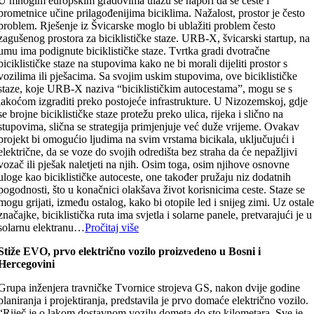
U mnogim europskim gradovima ulažu se napori da se ceste i
prometnice učine prilagođenijima biciklima. Nažalost, prostor je često
problem. Rješenje iz Švicarske moglo bi ublažiti problem često
zagušenog prostora za biciklističke staze. URB-X, švicarski startup, na
umu ima podignute biciklističke staze. Tvrtka gradi dvotračne
biciklističke staze na stupovima kako ne bi morali dijeliti prostor s
vozilima ili pješacima. Sa svojim uskim stupovima, ove biciklističke
staze, koje URB-X naziva “biciklističkim autocestama”, mogu se s
lakoćom izgraditi preko postojeće infrastrukture. U Nizozemskoj, gdje
se brojne biciklističke staze protežu preko ulica, rijeka i slično na
stupovima, slična se strategija primjenjuje već duže vrijeme. Ovakav
projekt bi omogućio ljudima na svim vrstama bicikala, uključujući i
električne, da se voze do svojih odredišta bez straha da će nepažljivi
vozač ili pješak naletjeti na njih. Osim toga, osim njihove osnovne
uloge kao biciklističke autoceste, one također pružaju niz dodatnih
pogodnosti, što u konačnici olakšava život korisnicima ceste. Staze se
mogu grijati, između ostalog, kako bi otopile led i snijeg zimi. Uz ostal
značajke, biciklistička ruta ima svjetla i solarne panele, pretvarajući je u
solarnu elektranu…
Pročitaj više
Stiže EVO, prvo električno vozilo proizvedeno u Bosni i
Hercegovini
Grupa inženjera travničke Tvornice strojeva GS, nakon dvije godine
planiranja i projektiranja, predstavila je prvo domaće električno vozilo.
“Riječ je o lakom dostavnom vozilu dometa do sto kilometara. Sve je