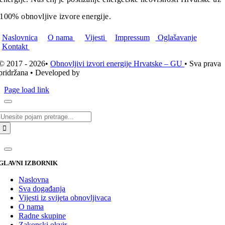
100% obnovljive izvore energije.
Naslovnica
O nama
Vijesti
Impressum
Oglašavanje
Kontakt
© 2017 - 2026•
Obnovljivi izvori energije Hrvatske – GU
• Sva prava
pridržana • Developed by
ICE STUDIO d.o.o.
Page load link
Traži...
GLAVNI IZBORNIK
Naslovna
Sva događanja
Vijesti iz svijeta obnovljivaca
O nama
Radne skupine
Zakonski okvir