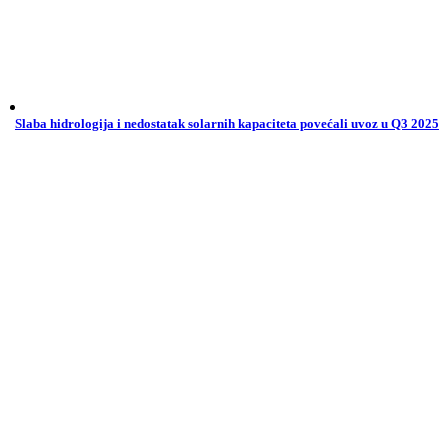
Slaba hidrologija i nedostatak solarnih kapaciteta povećali uvoz u Q3 2025