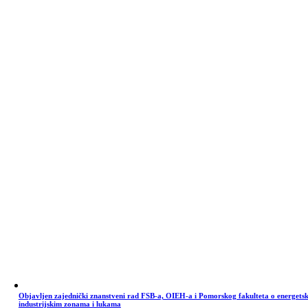
Objavljen zajednički znanstveni rad FSB-a, OIEH-a i Pomorskog fakulteta o energets
industrijskim zonama i lukama