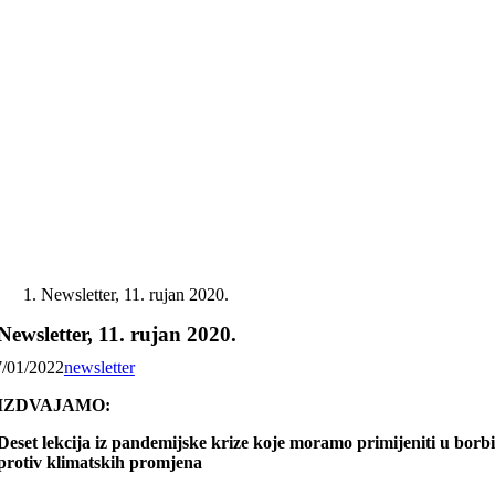
Skip
to
content
Newsletter, 11. rujan 2020.
Newsletter, 11. rujan 2020.
7/01/2022
newsletter
IZDVAJAMO:
Deset lekcija iz pandemijske krize koje moramo primijeniti u borb
protiv klimatskih promjena