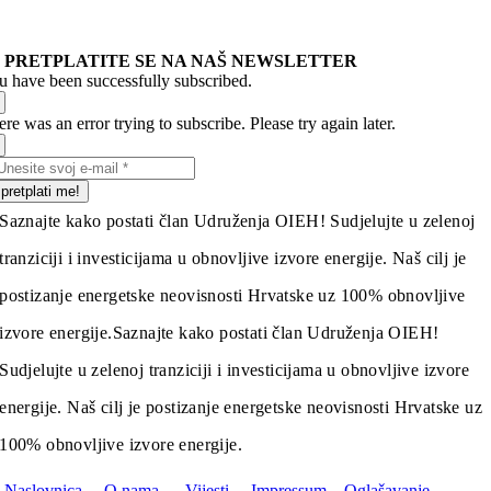
PRETPLATITE SE NA NAŠ NEWSLETTER
u have been successfully subscribed.
re was an error trying to subscribe. Please try again later.
pretplati me!
Saznajte kako postati član Udruženja OIEH! Sudjelujte u zelenoj
tranziciji i investicijama u obnovljive izvore energije. Naš cilj je
postizanje energetske neovisnosti Hrvatske uz 100% obnovljive
izvore energije.
Saznajte kako postati član Udruženja OIEH!
Sudjelujte u zelenoj tranziciji i investicijama u obnovljive izvore
energije. Naš cilj je postizanje energetske neovisnosti Hrvatske uz
100% obnovljive izvore energije.
Naslovnica
O nama
Vijesti
Impressum
Oglašavanje