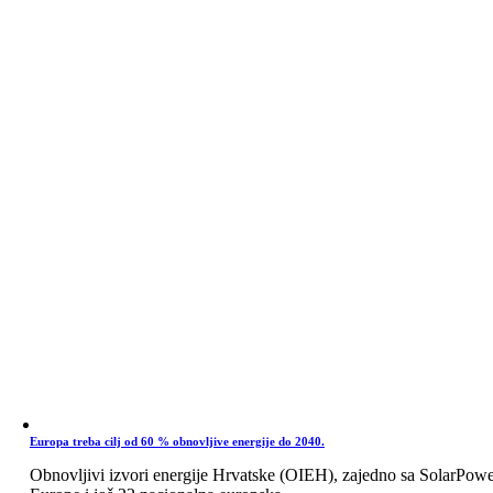
Europa treba cilj od 60 % obnovljive energije do 2040.
Obnovljivi izvori energije Hrvatske (OIEH), zajedno sa SolarPow