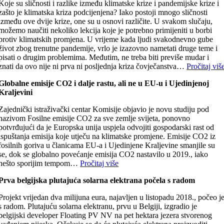
Koje su sličnosti i razlike između klimatske krize i pandemijske krize i
zašto je klimatska kriza podcijenjena? Iako postoji mnogo sličnosti
između ove dvije krize, one su u osnovi različite. U svakom slučaju,
možemo naučiti nekoliko lekcija koje je potrebno primijeniti u borbi
protiv klimatskih promjena. U vrijeme kada ljudi svakodnevno gube
život zbog trenutne pandemije, vrlo je izazovno nametati druge teme i
pisati o drugim problemima. Međutim, ne treba biti previše mudar i
znati da ovo nije ni prva ni posljednja kriza čovječanstva…
Pročitaj viš
Globalne emisije CO2 i dalje rastu, ali ne u EU-u i Ujedinjenoj
Kraljevini
Zajednički istraživački centar Komisije objavio je novu studiju pod
nazivom Fosilne emisije CO2 za sve zemlje svijeta, ponovno
potvrđujući da je Europska unija uspjela odvojiti gospodarski rast od
ispuštanja emisija koje utječu na klimatske promjene. Emisije CO2 iz
fosilnih goriva u članicama EU-a i Ujedinjene Kraljevine smanjile su
se, dok se globalno povećanje emisija CO2 nastavilo u 2019., iako
nešto sporijim tempom…
Pročitaj više
Prva belgijska plutajuća solarna elektrana počela s radom
Projekt vrijedan dva milijuna eura, najavljen u listopadu 2018., počeo j
s radom. Plutajuću solarna elektranu, prvu u Belgiji, izgradio je
belgijski developer Floating PV NV na pet hektara jezera stvorenog