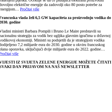
vađenjem pijeska. Očekuje se da će plutajuća elektrana proizvoditi
dovoljno električne energije da zadovolji oko 80 posto potrebe za
energijom…
Pročitaj više
Francuska vlada želi 6,5 GW kapaciteta za proizvodnju vodika do
2030. godine
Vladini ministri Barbara Pompili i Bruno Le Maire predstavili su
nacionalnu strategiju za vodik bez ugljika glavnim igračima u državnoj
vodikovoj ekonomiji. Ministri su podsjetili da je strategijom vodika
dodijeljeno 7,2 milijarde eura do 2030. godine u okviru francuskog
plana oporavka, uključujući dvije milijarde eura do 2022. godine…
Pročitaj više
VIJESTI IZ SVIJETA ZELENE ENERGIJE MOŽETE ČITATI
SVAKI DAN PRIJAVOM NA NAŠ NEWSLETTER