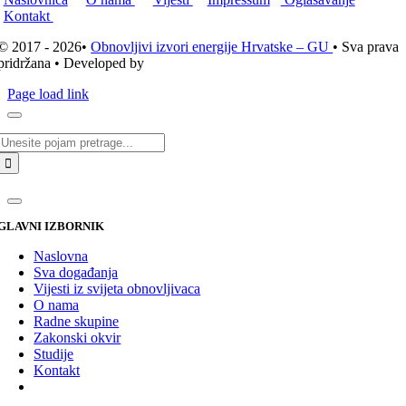
Kontakt
© 2017 - 2026•
Obnovljivi izvori energije Hrvatske – GU
• Sva prava
pridržana • Developed by
ICE STUDIO d.o.o.
Page load link
Traži...
GLAVNI IZBORNIK
Naslovna
Sva događanja
Vijesti iz svijeta obnovljivaca
O nama
Radne skupine
Zakonski okvir
Studije
Kontakt