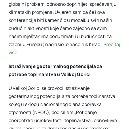
globalni problem, odnosno doprinijeti sprečavanju
klimatskih promjena. Uvjeren sam da će i ova
konferencija biti kamenčić u mozaiku svih naših
budućih aktivnosti koje ćemo zajedno sa svim
našim mještanima poduzimati i u budućnosti za
zeleniju Europu”, naglasio je načelnik Kirac…
Pročitaj
više
Istraživanje geotermalnog potencijala za
potrebe toplinarstva u Velikoj Gorici
U Velikoj Gorici se provodi istraživanje
geotermalnog potencijala za potrebe toplinarstva
kojeg u sklopu Nacionalnog plana oporavka i
otpornosti (NPOO), pod ciljem „Poticanje
energetske učinkovitosti, toplinarstva i obnovljivih
izvora energije za dekarbonizaciju energetskog