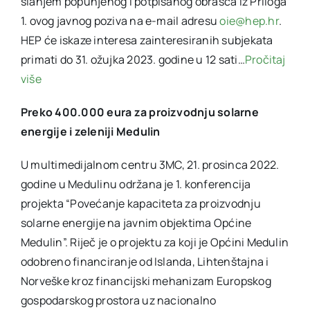
slanjem popunjenog i potpisanog obrasca iz Priloga
1. ovog javnog poziva na e-mail adresu
oie@hep.hr
.
HEP će iskaze interesa zainteresiranih subjekata
primati do 31. ožujka 2023. godine u 12 sati…
Pročitaj
više
Preko 400.000 eura za proizvodnju solarne
energije i zeleniji Medulin
U multimedijalnom centru 3MC, 21. prosinca 2022.
godine u Medulinu održana je 1. konferencija
projekta “Povećanje kapaciteta za proizvodnju
solarne energije na javnim objektima Općine
Medulin”. Riječ je o projektu za koji je Općini Medulin
odobreno financiranje od Islanda, Lihtenštajna i
Norveške kroz financijski mehanizam Europskog
gospodarskog prostora uz nacionalno