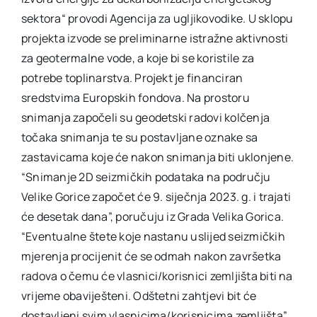
sektora“ provodi Agencija za ugljikovodike. U sklopu
projekta izvode se preliminarne istražne aktivnosti
za geotermalne vode, a koje bi se koristile za
potrebe toplinarstva. Projekt je financiran
sredstvima Europskih fondova. Na prostoru
snimanja započeli su geodetski radovi kolčenja
točaka snimanja te su postavljane oznake sa
zastavicama koje će nakon snimanja biti uklonjene.
“Snimanje 2D seizmičkih podataka na području
Velike Gorice započet će 9. siječnja 2023. g. i trajati
će desetak dana”, poručuju iz Grada Velika Gorica.
“Eventualne štete koje nastanu uslijed seizmičkih
mjerenja procijenit će se odmah nakon završetka
radova o čemu će vlasnici/korisnici zemljišta biti na
vrijeme obaviješteni. Odštetni zahtjevi bit će
dostavljeni svim vlasnicima/korisnicima zemljišta”,