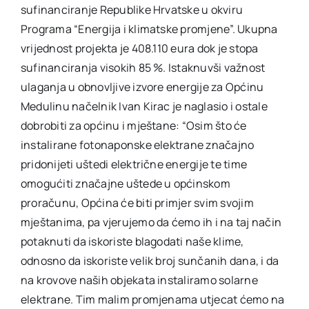
sufinanciranje Republike Hrvatske u okviru
Programa “Energija i klimatske promjene”. Ukupna
vrijednost projekta je 408.110 eura dok je stopa
sufinanciranja visokih 85 %. Istaknuvši važnost
ulaganja u obnovljive izvore energije za Općinu
Medulinu načelnik Ivan Kirac je naglasio i ostale
dobrobiti za općinu i mještane: “Osim što će
instalirane fotonaponske elektrane značajno
pridonijeti uštedi električne energije te time
omogućiti značajne uštede u općinskom
proračunu, Općina će biti primjer svim svojim
mještanima, pa vjerujemo da ćemo ih i na taj način
potaknuti da iskoriste blagodati naše klime,
odnosno da iskoriste velik broj sunčanih dana, i da
na krovove naših objekata instaliramo solarne
elektrane. Tim malim promjenama utjecat ćemo na