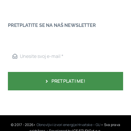
PRETPLATITE SE NA NAŠ NEWSLETTER
PRETPLATI ME!
© 2017 - 2026•
Obnovljivi izvori energije Hrvatske – GU
• Sva prava
pridržana • Developed by
ICE STUDIO d.o.o.