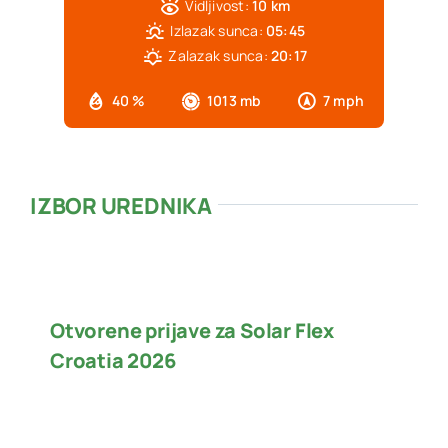
Vidljivost:
10 km
Izlazak sunca:
05:45
Zalazak sunca:
20:17
40 %
1013 mb
7 mph
IZBOR UREDNIKA
Otvorene prijave za Solar Flex
Croatia 2026