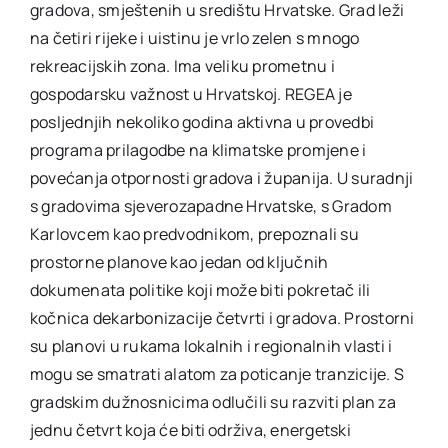
gradova, smještenih u središtu Hrvatske. Grad leži
na četiri rijeke i uistinu je vrlo zelen s mnogo
rekreacijskih zona. Ima veliku prometnu i
gospodarsku važnost u Hrvatskoj. REGEA je
posljednjih nekoliko godina aktivna u provedbi
programa prilagodbe na klimatske promjene i
povećanja otpornosti gradova i županija. U suradnji
s gradovima sjeverozapadne Hrvatske, s Gradom
Karlovcem kao predvodnikom, prepoznali su
prostorne planove kao jedan od ključnih
dokumenata politike koji može biti pokretač ili
kočnica dekarbonizacije četvrti i gradova. Prostorni
su planovi u rukama lokalnih i regionalnih vlasti i
mogu se smatrati alatom za poticanje tranzicije. S
gradskim dužnosnicima odlučili su razviti plan za
jednu četvrt koja će biti održiva, energetski