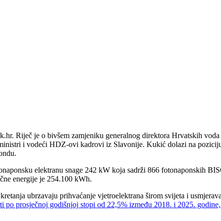
k.hr. Riječ je o bivšem zamjeniku generalnog direktora Hrvatskih voda 
nistri i vodeći HDZ-ovi kadrovi iz Slavonije. Kukić dolazi na pozicij
Fondu.
otonaponsku elektranu snage 242 kW koja sadrži 866 fotonaponskih BI
ične energije je 254.100 kWh.
kretanja ubrzavaju prihvaćanje vjetroelektrana širom svijeta i usmjerav
asti po prosječnoj godišnjoj stopi od 22,5% između 2018. i 2025. godine,