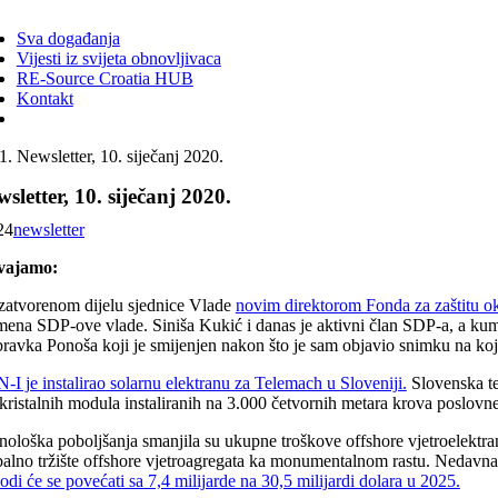
ggle
vigation
Sva događanja
Vijesti iz svijeta obnovljivaca
RE-Source Croatia HUB
Kontakt
Newsletter, 10. siječanj 2020.
sletter, 10. siječanj 2020.
24
newsletter
vajamo:
zatvorenom dijelu sjednice Vlade
novim direktorom Fonda za zaštitu ok
mena SDP-ove vlade. Siniša Kukić i danas je aktivni član SDP-a, a kum
ravka Ponoša koji je smijenjen nakon što je sam objavio snimku na kojo
-I je instalirao solarnu elektranu za Telemach u Sloveniji.
Slovenska te
ikristalnih modula instaliranih na 3.000 četvornih metara krova poslov
ološka poboljšanja smanjila su ukupne troškove offshore vjetroelektrana
balno tržište offshore vjetroagregata ka monumentalnom rastu. Nedavna 
odi će se povećati sa 7,4 milijarde na 30,5 milijardi dolara u 2025.