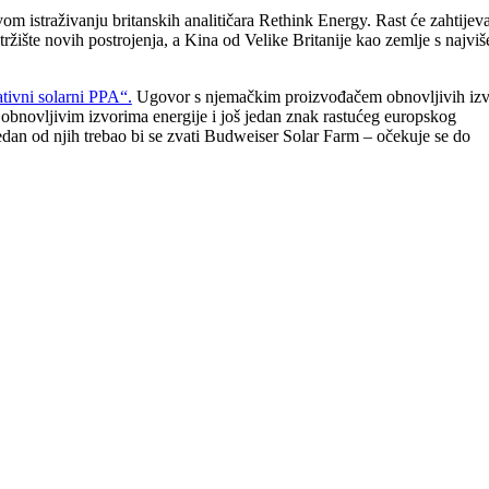
istraživanju britanskih analitičara Rethink Energy. Rast će zahtijeva
tržište novih postrojenja, a Kina od Velike Britanije kao zemlje s najviš
tivni solarni PPA“.
Ugovor s njemačkim proizvođačem obnovljivih izv
 obnovljivim izvorima energije i još jedan znak rastućeg europskog
edan od njih trebao bi se zvati Budweiser Solar Farm – očekuje se do