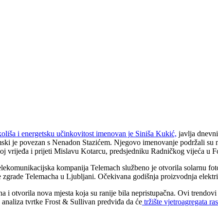
oliša i energetsku učinkovitost imenovan je Siniša Kukić,
javlja dnevni
ski je povezan s Nenadon Stazićem. Njegovo imenovanje podržali su mi
j vrijeđa i prijeti Mislavu Kotarcu, predsjedniku Radničkog vijeća u 
lekomunikacijska kompanija Telemach službeno je otvorila solarnu f
ne zgrade Telemacha u Ljubljani. Očekivana godišnja proizvodnja elektr
 i otvorila nova mjesta koja su ranije bila nepristupačna. Ovi trendovi 
analiza tvrtke Frost & Sullivan predviđa da će
tržište vjetroagregata r