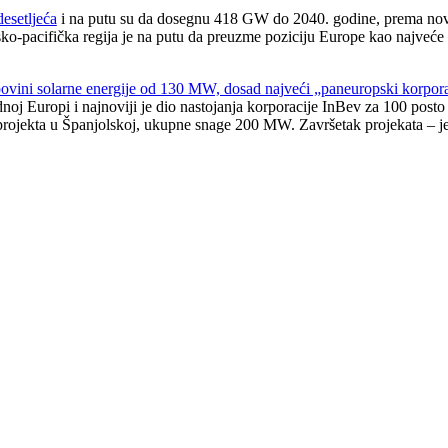
esetljeća
i na putu su da dosegnu 418 GW do 2040. godine, prema novom 
jsko-pacifička regija je na putu da preuzme poziciju Europe kao najveće 
povini solarne energije od 130 MW, dosad najveći „paneuropski korpora
noj Europi i najnoviji je dio nastojanja korporacije InBev za 100 posto
a projekta u Španjolskoj, ukupne snage 200 MW. Završetak projekata – j