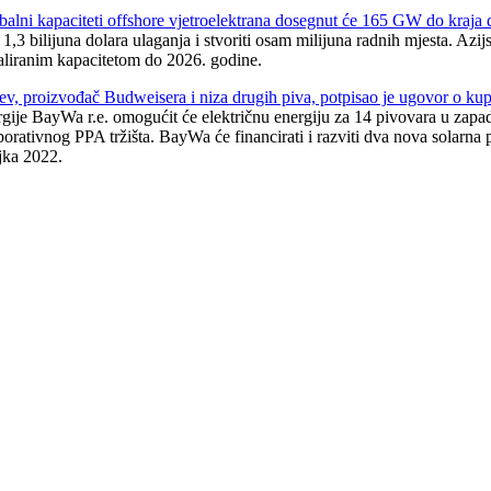
balni kapaciteti offshore vjetroelektrana dosegnut će 165 GW do kraja d
1,3 bilijuna dolara ulaganja i stvoriti osam milijuna radnih mjesta. Azi
taliranim kapacitetom do 2026. godine.
ev, proizvođač Budweisera i niza drugih piva, potpisao je ugovor o ku
rgije BayWa r.e. omogućit će električnu energiju za 14 pivovara u zapad
porativnog PPA tržišta. BayWa će financirati i razviti dva nova solarn
jka 2022.