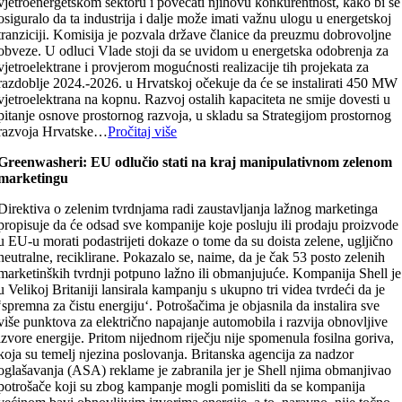
vjetroenergetskom sektoru i povećati njihovu konkurentnost, kako bi se
osiguralo da ta industrija i dalje može imati važnu ulogu u energetskoj
tranziciji. Komisija je pozvala države članice da preuzmu dobrovoljne
obveze. U odluci Vlade stoji da se uvidom u energetska odobrenja za
vjetroelektrane i provjerom mogućnosti realizacije tih projekata za
razdoblje 2024.-2026. u Hrvatskoj očekuje da će se instalirati 450 MW
vjetroelektrana na kopnu. Razvoj ostalih kapaciteta ne smije dovesti u
pitanje osnove prostornog razvoja, u skladu sa Strategijom prostornog
razvoja Hrvatske…
Pročitaj više
Greenwasheri: EU odlučio stati na kraj manipulativnom zelenom
marketingu
Direktiva o zelenim tvrdnjama radi zaustavljanja lažnog marketinga
propisuje da će odsad sve kompanije koje posluju ili prodaju proizvode
u EU-u morati podastrijeti dokaze o tome da su doista zelene, ugljično
neutralne, reciklirane. Pokazalo se, naime, da je čak 53 posto zelenih
marketinških tvrdnji potpuno lažno ili obmanjujuće. Kompanija Shell je
u Velikoj Britaniji lansirala kampanju s ukupno tri videa tvrdeći da je
‘spremna za čistu energiju‘. Potrošačima je objasnila da instalira sve
više punktova za električno napajanje automobila i razvija obnovljive
izvore energije. Pritom nijednom riječju nije spomenula fosilna goriva,
koja su temelj njezina poslovanja. Britanska agencija za nadzor
oglašavanja (ASA) reklame je zabranila jer je Shell njima obmanjivao
potrošače koji su zbog kampanje mogli pomisliti da se kompanija