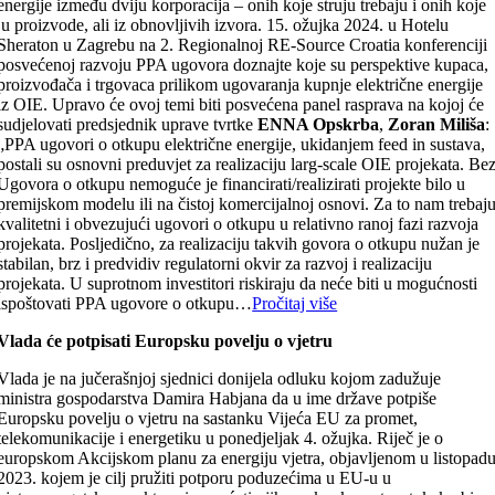
energije između dviju korporacija – onih koje struju trebaju i onih koje
ju proizvode, ali iz obnovljivih izvora. 15. ožujka 2024. u Hotelu
Sheraton u Zagrebu na 2. Regionalnoj RE-Source Croatia konferenciji
posvećenoj razvoju PPA ugovora doznajte koje su perspektive kupaca,
proizvođača i trgovaca prilikom ugovaranja kupnje električne energije
iz OIE. Upravo će ovoj temi biti posvećena panel rasprava na kojoj će
sudjelovati predsjednik uprave tvrtke
ENNA Opskrba
,
Zoran Miliša
:
„PPA ugovori o otkupu električne energije, ukidanjem feed in sustava,
postali su osnovni preduvjet za realizaciju larg-scale OIE projekata. Be
Ugovora o otkupu nemoguće je financirati/realizirati projekte bilo u
premijskom modelu ili na čistoj komercijalnoj osnovi. Za to nam trebaj
kvalitetni i obvezujući ugovori o otkupu u relativno ranoj fazi razvoja
projekata. Posljedično, za realizaciju takvih govora o otkupu nužan je
stabilan, brz i predvidiv regulatorni okvir za razvoj i realizaciju
projekata. U suprotnom investitori riskiraju da neće biti u mogućnosti
ispoštovati PPA ugovore o otkupu…
Pročitaj više
Vlada će potpisati Europsku povelju o vjetru
Vlada je na jučerašnjoj sjednici donijela odluku kojom zadužuje
ministra gospodarstva Damira Habjana da u ime države potpiše
Europsku povelju o vjetru na sastanku Vijeća EU za promet,
telekomunikacije i energetiku u ponedjeljak 4. ožujka. Riječ je o
europskom Akcijskom planu za energiju vjetra, objavljenom u listopad
2023. kojem je cilj pružiti potporu poduzećima u EU-u u