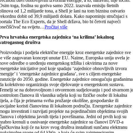
većinom bavi obnovljivim izvorima energije, a to, naravno, nije točno.
Osim toga, fosilna su goriva samo 2022. izazvala emisiju štetnih
plinova od 1,2 milijarde tona, a Shell je lani na tom biznisu ostvario
rekordnu dobit od 39,9 milijardi dolara. Kako napominju stručnjaci s
portala The Eco Experts, da je Shell država, bio bi četvrti najveći
onečišćivač na svijetu…
Pročitaj više
Prva hrvatska energetska zajednica ‘na krilima’ lokalnog
vatrogasnog društva
Proizvodnja i podjela električne energije kroz energetske zajednice sve
je više zagovaran koncept unutar EU. Naime, Europska unija uvela je
nove odredbe o uređenju energetskog tržišta i okvirima za nove
energetske inicijative pod koje spadaju ‘zajednice obnovljivih izvora
energije’ i ‘energetske zajednice građana’, sve s ciljem energetske
tranzicije do 2050. godine. Energetske zajednice omogućuju građanima
da kolektivno organiziraju svoje djelovanje u energetskom sustavu.
Temelji se na dobrovoljnom i otvorenom sudjelovanju i pod stvarnom j
kontrolom članova ili vlasnika udjela koji su fizičke osobe ili lokalna
tijela, a čija je primarna svrha pružanje okolišne, gospodarske ili
socijalne koristi članovima ili lokalnom području. Energetske zajednice
mogu investirati i razvijati projekte na pojedinačnim objektima svojih
članova i objektima javnih tijela i površinama. Jedni od prvih koji su
hrabro krenuli u osnivanje energetske zajednice su članovi DVD-a
Špičkovina koji će na krov svog društva instalirati sunčanu elektranu
maksimalne snage od 64 kWp, a koja će svim zainteresiranim