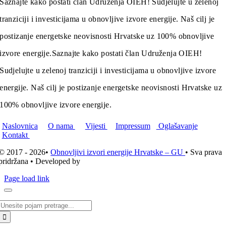
Saznajte kako postati član Udruženja OIEH! Sudjelujte u zelenoj
tranziciji i investicijama u obnovljive izvore energije. Naš cilj je
postizanje energetske neovisnosti Hrvatske uz 100% obnovljive
izvore energije.
Saznajte kako postati član Udruženja OIEH!
Sudjelujte u zelenoj tranziciji i investicijama u obnovljive izvore
energije. Naš cilj je postizanje energetske neovisnosti Hrvatske uz
100% obnovljive izvore energije.
Naslovnica
O nama
Vijesti
Impressum
Oglašavanje
Kontakt
© 2017 - 2026•
Obnovljivi izvori energije Hrvatske – GU
• Sva prava
pridržana • Developed by
ICE STUDIO d.o.o.
Page load link
Traži...