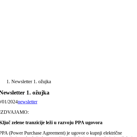
Skip
to
content
Newsletter 1. ožujka
Newsletter 1. ožujka
9/01/2024
newsletter
IZDVAJAMO:
Ključ zelene tranzicije leži u razvoju PPA ugovora
PPA (Power Purchase Agreement) je ugovor o kupnji električne