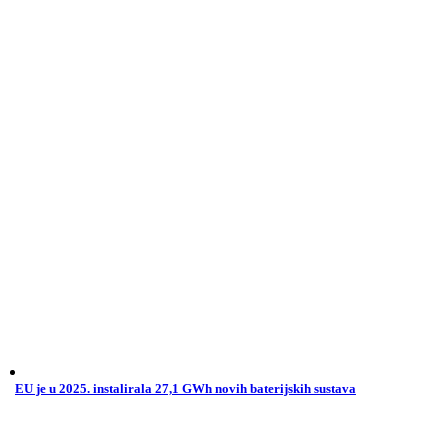
EU je u 2025. instalirala 27,1 GWh novih baterijskih sustava