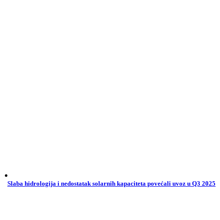
Slaba hidrologija i nedostatak solarnih kapaciteta povećali uvoz u Q3 2025