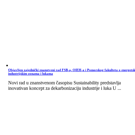
Objavljen zajednički znanstveni rad FSB-a, OIEH-a i Pomorskog fakulteta o energets
industrijskim zonama i lukama
Novi rad u znanstvenom časopisu Sustainability predstavlja
inovativan koncept za dekarbonizaciju industrije i luka U ...