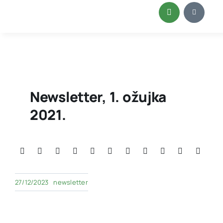
Skip
to
content
Newsletter, 1. ožujka
2021.
27/12/2023
newsletter