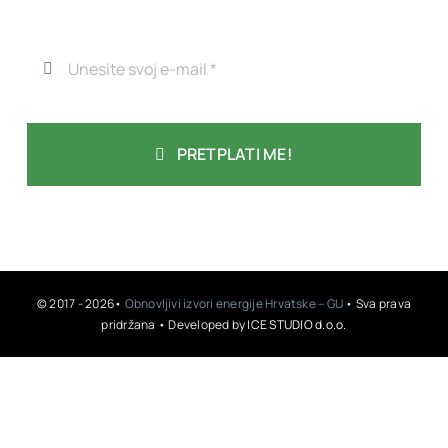
PRETPLATI ME!
© 2017 - 2026•
Obnovljivi izvori energije Hrvatske – GU
• Sva prava
pridržana • Developed by
ICE STUDIO d.o.o.