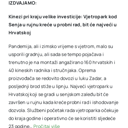
IZDVAJAMO:
Kinezi pri kraju velike investicije: Vjetropark kod
Senja u rujnu kreće u probni rad, bit će najveći u
Hrvatskoj
Pandemija, ali i zimsko vrijeme s vjetrom, malo su
usporili gradnju, ali sada se tempo pojačava i
trenutno je na montaži angažirano 160 hrvatskih i
40 kineskih radnika i stručnjaka. Oprema
proizvođača se redovito dovozi u luku Zadar, a
posljednji brod stiže u lipnju. Najveći vjetropark u
Hrvatskoj koji se gradi u senjskom zaleđu bit će
završen u rujnu kada kreće probni rad i ishodovanje
dozvola. Službeni početak rada vjetroparka očekuje
do kraja godine i operativno će se koristiti sljedeće
23 godine…
Pročitaj više