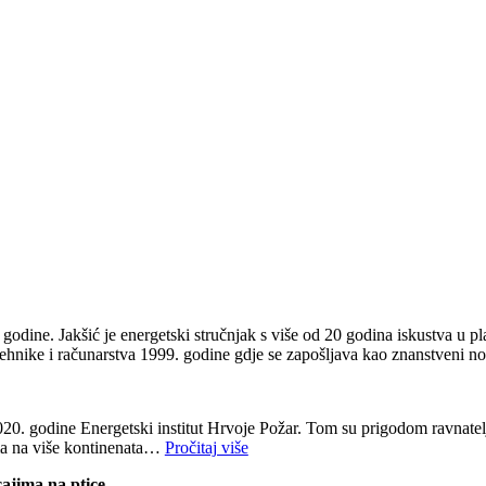
dine. Jakšić je energetski stručnjak s više od 20 godina iskustva u pla
otehnike i računarstva 1999. godine gdje se zapošljava kao znanstveni 
2020. godine Energetski institut Hrvoje Požar. Tom su prigodom ravnatel
ama na više kontinenata…
Pročitaj više
cajima na ptice