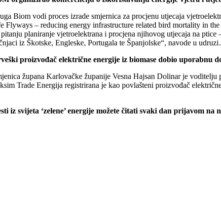
uga Biom vodi proces izrade smjernica za procjenu utjecaja vjetroelektr
e Flyways – reducing energy infrastructure related bird mortality in th
 pitanju planiranje vjetroelektrana i procjena njihovog utjecaja na ptic
učnjaci iz Škotske, Engleske, Portugala te Španjolske“, navode u udru
veški proizvođač električne energije iz biomase dobio uporabnu d
jenica župana Karlovačke županije Vesna Hajsan Dolinar je voditelju 
sim Trade Energija registrirana je kao povlašteni proizvođač električne
esti iz svijeta ‘zelene’ energije možete čitati svaki dan prijavom na 