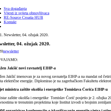
ggle
vigation
Sva događanja
Vijesti iz svijeta obnovljivaca
RE-Source Croatia HUB
Kontakt
Newsletter, 04. ožujak 2020.
sletter, 04. ožujak 2020.
20
newsletter
DVAJAMO:
žen Jakšić novi ravnatelj EIHP-a
žen Jakšić imenovan je za novog ravnatelja EIHP-a na mandat od četiri go
išta električne energije. Diplomirao je na zagrebačkom Fakultetu elektr
jet ministra zaštite okoliša i energetike Tomislava Ćorića EIHP-u
istar zaštite okoliša i energetike Tomislav Ćorić posjetio je 2. ožujka 
ivnostima te trenutnim projektima koje Institut izvodi u brojnim zemlj
M organizirao konferenciju o iskorištavanju energije vjetra i utje