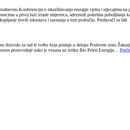
odnevnu Konferenciju o iskorištavanju energije vjetra i utjecajima na p
onicima u prvoj fazi izrade smjernica, adresirali potrebna poboljšanja k
ikupljanje novih iskustava i saznanja u tom području. Predavači su bili
 dozvolu za rad te tvrtke koja posluje u sklopu Poslovne zone Žakanj
rocesom proizvodnje usko je vezana uz tvrtku Bio Peleti Energija…
Proči