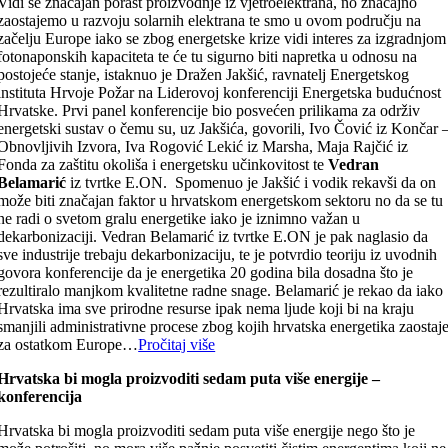
Vidi se značajan porast proizvodnje iz vjetroelektrana, no značajno
zaostajemo u razvoju solarnih elektrana te smo u ovom području na
začelju Europe iako se zbog energetske krize vidi interes za izgradnjom
fotonaponskih kapaciteta te će tu sigurno biti napretka u odnosu na
postojeće stanje, istaknuo je Dražen Jakšić, ravnatelj Energetskog
instituta Hrvoje Požar na Liderovoj konferenciji Energetska budućnost
Hrvatske. Prvi panel konferencije bio posvećen prilikama za održiv
energetski sustav o čemu su, uz Jakšića, govorili, Ivo Čović iz Končar 
Obnovljivih Izvora, Iva Rogović Lekić iz Marsha, Maja Rajčić iz
Fonda za zaštitu okoliša i energetsku učinkovitost te
Vedran
Belamarić
iz tvrtke E.ON. Spomenuo je Jakšić i vodik rekavši da on
može biti značajan faktor u hrvatskom energetskom sektoru no da se tu
ne radi o svetom gralu energetike iako je iznimno važan u
dekarbonizaciji. Vedran Belamarić iz tvrtke E.ON je pak naglasio da
sve industrije trebaju dekarbonizaciju, te je potvrdio teoriju iz uvodnih
govora konferencije da je energetika 20 godina bila dosadna što je
rezultiralo manjkom kvalitetne radne snage. Belamarić je rekao da iako
Hrvatska ima sve prirodne resurse ipak nema ljude koji bi na kraju
smanjili administrativne procese zbog kojih hrvatska energetika zaostaj
za ostatkom Europe…
Pročitaj više
Hrvatska bi mogla proizvoditi sedam puta više energije –
konferencija
Hrvatska bi mogla proizvoditi sedam puta više energije nego što je