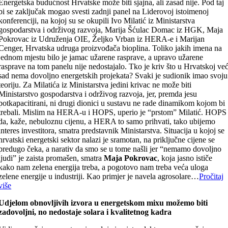
Energetska budućnost Hrvatske može biti sjajna, ali zasad nije. Pod taj
bi se zaključak mogao svesti zadnji panel na Liderovoj istoimenoj
konferenciji, na kojoj su se okupili Ivo Milatić iz Ministarstva
gospodarstva i održivog razvoja, Marija Šćulac Domac iz HGK, Maja
Pokrovac iz Udruženja OIE, Željko Vrban iz HERA-e i Marijan
Cenger, Hrvatska udruga proizvođača bioplina. Toliko jakih imena na
jednom mjestu bilo je jamac užarene rasprave, a upravo užarene
rasprave na tom panelu nije nedostajalo. Tko je kriv što u Hrvatskoj ve
sad nema dovoljno energetskih projekata? Svaki je sudionik imao svoju
teoriju. Za Milatića iz Ministarstva jedini krivac ne može biti
Ministarstvo gospodarstva i održivog razvoja, jer, premda jesu
potkapacitirani, ni drugi dionici u sustavu ne rade dinamikom kojom bi
trebali. Mislim na HERA-u i HOPS, uperio je “prstom” Milatić. HOPS
da, kaže, nebuloznu cijenu, a HERA to samo prihvati, tako ubijemo
interes investitora, smatra predstavnik Ministarstva. Situacija u kojoj se
hrvatski energetski sektor nalazi je sramotan, na priključne cijene se
predugo čeka, a narativ da smo se u tome našli jer “nemamo dovoljno
ljudi” je zaista promašen, smatra
Maja Pokrovac
, koja jasno ističe
kako nam zelena energija treba, a pogotovo nam treba veća uloga
zelene energije u industriji. Kao primjer je navela agrosolare…
Pročitaj
više
Udjelom obnovljivih izvora u energetskom mixu možemo biti
zadovoljni, no nedostaje solara i kvalitetnog kadra