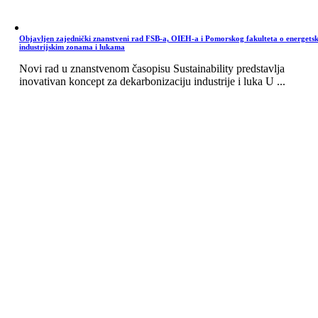
Objavljen zajednički znanstveni rad FSB-a, OIEH-a i Pomorskog fakulteta o energets
industrijskim zonama i lukama
Novi rad u znanstvenom časopisu Sustainability predstavlja
inovativan koncept za dekarbonizaciju industrije i luka U ...