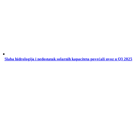
Slaba hidrologija i nedostatak solarnih kapaciteta povećali uvoz u Q3 2025