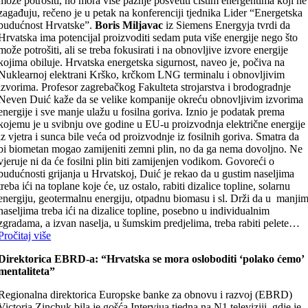
može potrošiti, no mora više pažnje posvetiti čistim energentima koji ne
zagađuju, rečeno je u petak na konferenciji tjednika Lider “Energetska
budućnost Hrvatske”.
Boris Miljavac
iz Siemens Energyja tvrdi da
Hrvatska ima potencijal proizvoditi sedam puta više energije nego što
može potrošiti, ali se treba fokusirati i na obnovljive izvore energije
kojima obiluje. Hrvatska energetska sigurnost, naveo je, počiva na
Nuklearnoj elektrani Krško, krčkom LNG terminalu i obnovljivim
izvorima. Profesor zagrebačkog Fakulteta strojarstva i brodogradnje
Neven Duić kaže da se velike kompanije okreću obnovljivim izvorima
energije i sve manje ulažu u fosilna goriva. Iznio je podatak prema
kojemu je u svibnju ove godine u EU-u proizvodnja električne energije
iz vjetra i sunca bile veća od proizvodnje iz fosilnih goriva. Smatra da
bi biometan mogao zamijeniti zemni plin, no da ga nema dovoljno. Ne
vjeruje ni da će fosilni plin biti zamijenjen vodikom. Govoreći o
budućnosti grijanja u Hrvatskoj, Duić je rekao da u gustim naseljima
treba ići na toplane koje će, uz ostalo, rabiti dizalice topline, solarnu
energiju, geotermalnu energiju, otpadnu biomasu i sl. Drži da u manji
naseljima treba ići na dizalice topline, posebno u individualnim
zgradama, a izvan naselja, u šumskim predjelima, treba rabiti pelete…
Pročitaj više
Direktorica EBRD-a: “Hrvatska se mora osloboditi ‘polako ćemo’
mentaliteta”
Regionalna direktorica Europske banke za obnovu i razvoj (EBRD)
Victoria Zinchuk bila je gošća Intervjua tjedna na N1 televiziji, gdje je,