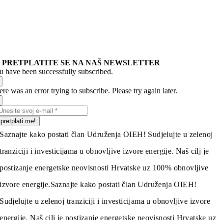
PRETPLATITE SE NA NAŠ NEWSLETTER
u have been successfully subscribed.
re was an error trying to subscribe. Please try again later.
pretplati me!
Saznajte kako postati član Udruženja OIEH! Sudjelujte u zelenoj
tranziciji i investicijama u obnovljive izvore energije. Naš cilj je
postizanje energetske neovisnosti Hrvatske uz 100% obnovljive
izvore energije.
Saznajte kako postati član Udruženja OIEH!
Sudjelujte u zelenoj tranziciji i investicijama u obnovljive izvore
energije. Naš cilj je postizanje energetske neovisnosti Hrvatske uz