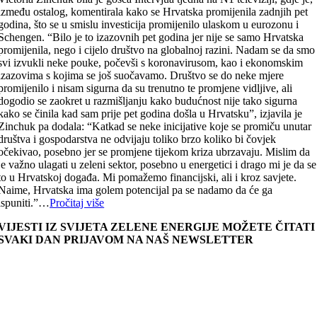
između ostalog, komentirala kako se Hrvatska promijenila zadnjih pet
godina, što se u smislu investicija promijenilo ulaskom u eurozonu i
Schengen. “Bilo je to izazovnih pet godina jer nije se samo Hrvatska
promijenila, nego i cijelo društvo na globalnoj razini. Nadam se da smo
svi izvukli neke pouke, počevši s koronavirusom, kao i ekonomskim
izazovima s kojima se još suočavamo. Društvo se do neke mjere
promijenilo i nisam sigurna da su trenutno te promjene vidljive, ali
dogodio se zaokret u razmišljanju kako budućnost nije tako sigurna
kako se činila kad sam prije pet godina došla u Hrvatsku”, izjavila je
Zinchuk pa dodala: “Katkad se neke inicijative koje se promiču unutar
društva i gospodarstva ne odvijaju toliko brzo koliko bi čovjek
očekivao, posebno jer se promjene tijekom kriza ubrzavaju. Mislim da
je važno ulagati u zeleni sektor, posebno u energetici i drago mi je da se
to u Hrvatskoj događa. Mi pomažemo financijski, ali i kroz savjete.
Naime, Hrvatska ima golem potencijal pa se nadamo da će ga
ispuniti.”…
Pročitaj više
VIJESTI IZ SVIJETA ZELENE ENERGIJE MOŽETE ČITATI
SVAKI DAN PRIJAVOM NA NAŠ NEWSLETTER