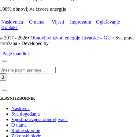
100% obnovljive izvore energije.
Naslovnica
O nama
Vijesti
Impressum
Oglašavanje
Kontakt
© 2017 - 2026•
Obnovljivi izvori energije Hrvatske – GU
• Sva prava
pridržana • Developed by
ICE STUDIO d.o.o.
Page load link
Traži...
GLAVNI IZBORNIK
Naslovna
Sva događanja
Vijesti iz svijeta obnovljivaca
O nama
Radne skupine
Zakonski okvir