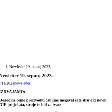
Skip
to
content
Newletter 19. srpanj 2023.
Newletter 19. srpanj 2023.
3/11/2021
newsletter
IZDVAJAMO:
Dogodine ćemo proizvoditi ozbiljne megavat sate struje iz novih
OIE projekata, struje će biti za izvoz