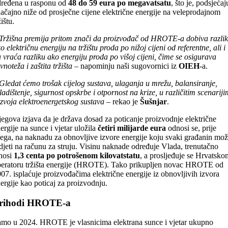
ređena u rasponu od
48 do 59 eura po megavatsatu
, što je, podsjećaj
ačajno niže od prosječne cijene električne energije na veleprodajnom
žištu.
Tržišna premija pritom znači da proizvođač od HROTE-a dobiva razli
o električnu energiju na tržištu proda po nižoj cijeni od referentne, ali i
 vraća razliku ako energiju proda po višoj cijeni, čime se osigurava
vnoteža i zaštita tržišta
– napominju naši sugovornici iz
OIEH
-a.
Gledat ćemo trošak cijelog sustava, ulaganja u mrežu, balansiranje,
ladištenje, sigurnost opskrbe i otpornost na krize, u različitim scenarij
zvoja elektroenergetskog sustava
– rekao je
Šušnjar
.
egova izjava da je država dosad za poticanje proizvodnje električne
ergije na sunce i vjetar uložila
četiri milijarde eura
odnosi se, prije
ega, na naknadu za obnovljive izvore energije koju svaki građanin mo
djeti na računu za struju. Visinu naknade određuje Vlada, trenutačno
nosi
1,3 centa po potrošenom kilovatstatu
, a prosljeđuje se Hrvatsko
eratoru tržišta energije (HROTE). Tako prikupljen novac HROTE od
07. isplaćuje proizvođačima električne energije iz obnovljivih izvora
ergije kao poticaj za proizvodnju.
rihodi HROTE-a
mo u 2024. HROTE je vlasnicima elektrana sunce i vjetar ukupno