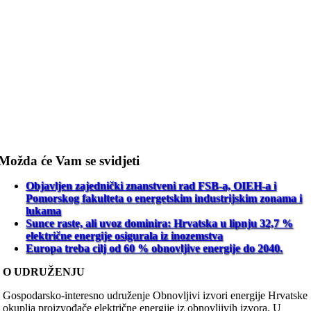
Možda će Vam se svidjeti
Objavljen zajednički znanstveni rad FSB-a, OIEH-a i
Pomorskog fakulteta o energetskim industrijskim zonama i
lukama
Sunce raste, ali uvoz dominira: Hrvatska u lipnju 32,7 %
električne energije osigurala iz inozemstva
Europa treba cilj od 60 % obnovljive energije do 2040.
O UDRUŽENJU
Gospodarsko-interesno udruženje Obnovljivi izvori energije Hrvatske
okuplja proizvođače električne energije iz obnovljivih izvora. U