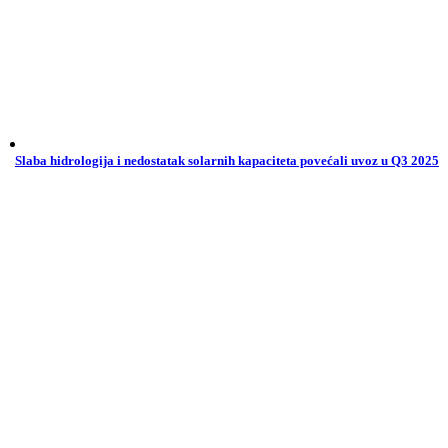
Slaba hidrologija i nedostatak solarnih kapaciteta povećali uvoz u Q3 2025