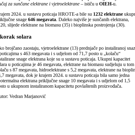
učaj za sunčane elektrane i vjetroelektrane
– ističu u
OIEH
-u.
ajem 2024. u sustavu poticaja HROTE-a bile su
1232 elektrane
ukup
iključne snage
646 megavata
. Daleko najviše je sunčanih elektrana,
20, slijede elektrane na biomasu (35) i bioplinska postrojenja (30).
skorak solara
ko brojčano zaostaju, vjetroelektrane (13) prednjače po instaliranoj snaz
poticajima s 463 megavata i s udjelom od 71,7 posto u „kolaču“
stalirane snage elektrana koje su u sustavu poticaja. Ukupni kapacitet
lara u poticajima je 46 megavata, elektrane na biomasu sudjeluju u tom
laču s 87 megavata, hidroelektrane s 5,2 megavata, elektrane na bioplin
,7 megavata, dok je krajem 2024. u sustavu poticaja bila samo jedna
otermalna elektrana priključne snage 10 megavata i s udjelom od 1,5
sto u ukupnom instaliranom kapacitetu povlaštenih proizvođača.
tor: Vedran Marjanović