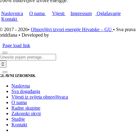
100% obnovljive izvore energije.
Naslovnica
O nama
Vijesti
Impressum
Oglašavanje
Kontakt
© 2017 - 2026•
Obnovljivi izvori energije Hrvatske – GU
• Sva prava
pridržana • Developed by
ICE STUDIO d.o.o.
Page load link
Traži...
GLAVNI IZBORNIK
Naslovna
Sva događanja
Vijesti iz svijeta obnovljivaca
O nama
Radne skupine
Zakonski okvir
Studije
Kontakt