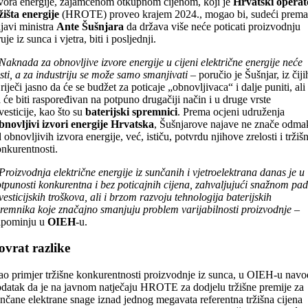
vora energije, zajamčenom otkupnom cijenom, koji je
Hrvatski operat
žišta energije
(HROTE) proveo krajem 2024., mogao bi, sudeći prema
javi ministra
Ante Šušnjara
da država više neće poticati proizvodnju
ruje iz sunca i vjetra, biti i posljednji.
Naknada za obnovljive izvore energije u cijeni električne energije neće
sti, a za industriju se može samo smanjivati
– poručio je Šušnjar, iz čiji
 riječi jasno da će se budžet za poticaje „obnovljivaca“ i dalje puniti, ali
 će biti raspoređivan na potpuno drugačiji način i u druge vrste
vesticije, kao što su
baterijski spremnici
. Prema ocjeni udruženja
novljivi izvori energije Hrvatska
, Šušnjarove najave ne znače odma
 obnovljivih izvora energije, već, ističu, potvrdu njihove zrelosti i tržiš
nkurentnosti.
Proizvodnja električne energije iz sunčanih i vjetroelektrana danas je u
tpunosti konkurentna i bez poticajnih cijena, zahvaljujući snažnom pa
vesticijskih troškova, ali i brzom razvoju tehnologija baterijskih
remnika koje značajno smanjuju problem varijabilnosti proizvodnje
–
apominju u
OIEH
-u.
ovrat razlike
o primjer tržišne konkurentnosti proizvodnje iz sunca, u OIEH-u navo
datak da je na javnom natječaju HROTE za dodjelu tržišne premije za
nčane elektrane snage iznad jednog megavata referentna tržišna cijena