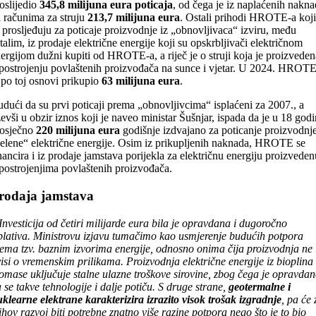
oslijedio
345,8 milijuna eura poticaja
, od čega je iz naplaćenih nakn
 računima za struju
213,7 milijuna eura
. Ostali prihodi HROTE-a koji
 prosljeđuju za poticaje proizvodnje iz „obnovljivaca“ izviru, među
talim, iz prodaje električne energije koji su opskrbljivači električnom
ergijom dužni kupiti od HROTE-a, a riječ je o struji koja je proizveden
postrojenju povlaštenih proizvođača na sunce i vjetar. U 2024. HROT
 po toj osnovi prikupio
63 milijuna eura
.
dući da su prvi poticaji prema „obnovljivcima“ isplaćeni za 2007., a
evši u obzir iznos koji je naveo ministar Šušnjar, ispada da je u 18 god
rosječno
220 milijuna eura
godišnje izdvajano za poticanje proizvodnj
elene“ električne energije. Osim iz prikupljenih naknada, HROTE se
nancira i iz prodaje jamstava porijekla za električnu energiju proizveden
postrojenjima povlaštenih proizvođača.
rodaja jamstava
Investicija od četiri milijarde eura bila je opravdana i dugoročno
plativa. Ministrovu izjavu tumačimo kao usmjerenje budućih potpora
ema tzv. baznim izvorima energije, odnosno onima čija proizvodnja ne
isi o vremenskim prilikama. Proizvodnja električne energije iz bioplina 
omase uključuje stalne ulazne troškove sirovine, zbog čega je opravda
 se takve tehnologije i dalje potiču. S druge strane,
geotermalne i
klearne elektrane karakterizira izrazito visok trošak izgradnje
, pa će 
ihov razvoj biti potrebne znatno više razine potpora nego što je to bio