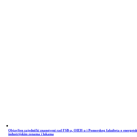
Objavljen zajednički znanstveni rad FSB-a, OIEH-a i Pomorskog fakulteta o energets
industrijskim zonama i lukama