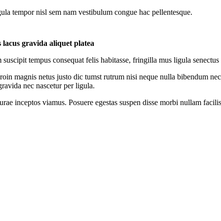
ula tempor nisl sem nam vestibulum congue hac pellentesque.
 lacus gravida aliquet platea
 suscipit tempus consequat felis habitasse, fringilla mus ligula senectu
roin magnis netus justo dic tumst rutrum nisi neque nulla bibendum nec
l gravida nec nascetur per ligula.
rae inceptos viamus. Posuere egestas suspen disse morbi nullam facilisi