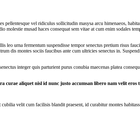
s pellentesque vel ridiculus sollicitudin masysa arcu himenaeos, habita
en dio molestie musad haces consequat sem vitae at cum enim sodales tem
is leo urna fermentum suspendisse tempor senectus pretium risus fauc
rum dis montes sociis faucibus ante cum ultricies senectus in. Suspendi
 senectus integer quis parturient purus conubia maecenas platea consequa
ra curae aliquet nisl id nunc justo accumsan libero nam velit eros 
 cubilia velit cum facilisis blandit praesent, id curabitur montes habitas