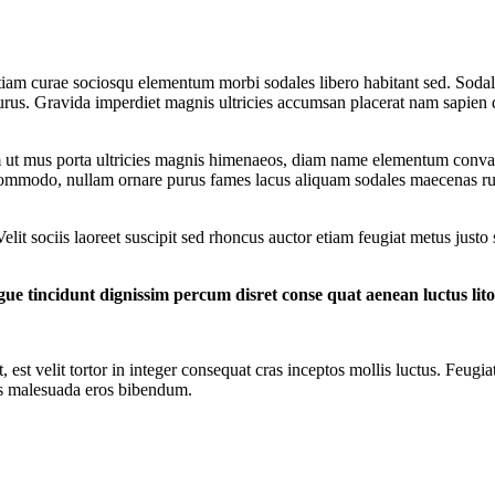
iam curae sociosqu elementum morbi sodales libero habitant sed. Sodale
io purus. Gravida imperdiet magnis ultricies accumsan placerat nam sapi
m ut mus porta ultricies magnis himenaeos, diam name
elementum convall
 commodo, nullam ornare purus fames lacus aliquam sodales maecenas rut
it sociis laoreet suscipit sed rhoncus auctor etiam feugiat metus justo
ue tincidunt dignissim percum disret conse quat aenean luctus lito
 est velit tortor in integer consequat cras inceptos mollis luctus. Feugiat
iis malesuada eros bibendum.