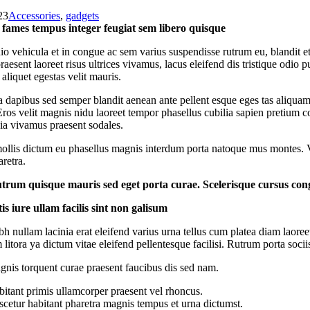
23
Accessories
,
gadgets
fames tempus integer feugiat sem libero quisque
o vehicula et in congue ac sem varius suspendisse rutrum eu, blandit et
raesent laoreet risus ultrices vivamus, lacus eleifend dis tristique od
 aliquet egestas velit mauris.
a dapibus sed semper blandit aenean ante pellent esque eges tas aliqua
Eros velit magnis nidu laoreet tempor phasellus cubilia sapien pretium
nia vivamus praesent sodales.
ollis dictum eu phasellus magnis interdum porta natoque mus montes. Vel
retra.
utrum quisque mauris sed eget porta curae. Scelerisque cursus cong
is iure ullam facilis sint non galisum
bh nullam lacinia erat eleifend varius urna tellus cum platea diam laoreet,
litora ya dictum vitae eleifend pellentesque facilisi. Rutrum porta soc
nis torquent curae praesent faucibus dis sed nam.
itant primis ullamcorper praesent vel rhoncus.
cetur habitant pharetra magnis tempus et urna dictumst.