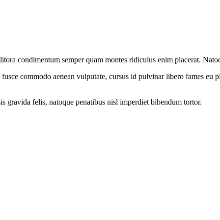
s litora condimentum semper quam montes ridiculus enim placerat. Natoque
 fusce commodo aenean vulputate, cursus id pulvinar libero fames eu pla
s gravida felis, natoque penatibus nisl imperdiet bibendum tortor.