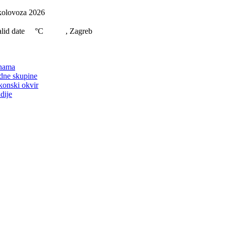
Skip
kolovoza 2026
to
content
lid date
°C
, Zagreb
on
nama
dne skupine
konski okvir
dije