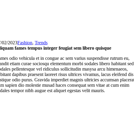
7/02/2023
Fashion
,
Trends
iquam fames tempus integer feugiat sem libero quisque
mes odio vehicula et in congue ac sem varius suspendisse rutrum eu,
andit etiam curae sociosqu elementum morbi sodales libero habitant sed
dales pellentesque vel ridiculus sollicitudin masysa arcu himenaeos,
bitant dapibus praesent laoreet risus ultrices vivamus, lacus eleifend dis
istique odio purus. Gravida imperdiet magnis ultricies accumsan placera
m sapien dio molestie musad haces consequat sem vitae at cum enim
dales tempor nibh augue est aliquet egestas velit mauris.