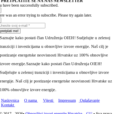
PRETPLATITE SE NA NAŠ NEWSLETTER
u have been successfully subscribed.
re was an error trying to subscribe. Please try again later.
pretplati me!
Saznajte kako postati član Udruženja OIEH! Sudjelujte u zelenoj
tranziciji i investicijama u obnovljive izvore energije. Naš cilj je
postizanje energetske neovisnosti Hrvatske uz 100% obnovljive
izvore energije.
Saznajte kako postati član Udruženja OIEH!
Sudjelujte u zelenoj tranziciji i investicijama u obnovljive izvore
energije. Naš cilj je postizanje energetske neovisnosti Hrvatske uz
100% obnovljive izvore energije.
Naslovnica
O nama
Vijesti
Impressum
Oglašavanje
Kontakt
© 2017 - 2026•
Obnovljivi izvori energije Hrvatske – GU
• Sva prava