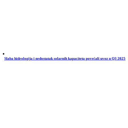
Slaba hidrologija i nedostatak solarnih kapaciteta povećali uvoz u Q3 2025