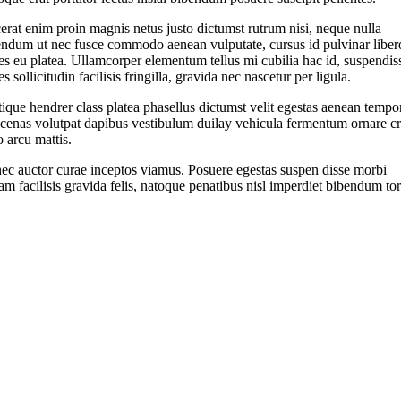
erat enim proin magnis netus justo dictumst rutrum nisi, neque nulla
endum ut nec fusce commodo aenean vulputate, cursus id pulvinar liber
s eu platea. Ullamcorper elementum tellus mi cubilia hac id, suspendis
s sollicitudin facilisis fringilla, gravida nec nascetur per ligula.
tique hendrer class platea phasellus dictumst velit egestas aenean tempo
cenas volutpat dapibus vestibulum duilay vehicula fermentum ornare cr
o arcu mattis.
ec auctor curae inceptos viamus. Posuere egestas suspen disse morbi
am facilisis gravida felis, natoque penatibus nisl imperdiet bibendum tor