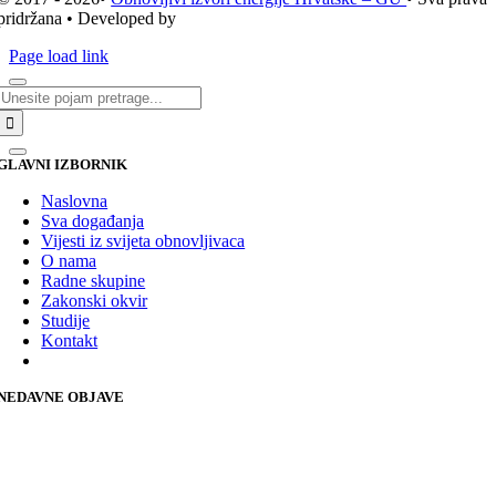
pridržana • Developed by
ICE STUDIO d.o.o.
Page load link
Traži...
GLAVNI IZBORNIK
Naslovna
Sva događanja
Vijesti iz svijeta obnovljivaca
O nama
Radne skupine
Zakonski okvir
Studije
Kontakt
NEDAVNE OBJAVE