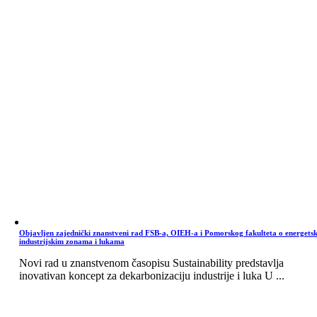
Objavljen zajednički znanstveni rad FSB-a, OIEH-a i Pomorskog fakulteta o energets
industrijskim zonama i lukama
Novi rad u znanstvenom časopisu Sustainability predstavlja
inovativan koncept za dekarbonizaciju industrije i luka U ...