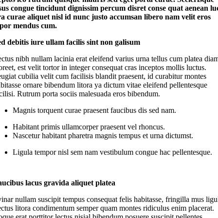
sus congue tincidunt dignissim percum disret conse quat aenean lu
ora curae aliquet nisl id nunc justo accumsan libero nam velit eros
por mendus cum.
d debitis iure ullam facilis sint non galisum
ctus nibh nullam lacinia erat eleifend varius urna tellus cum platea dia
oreet, est velit tortor in integer consequat cras inceptos mollis luctus.
ugiat cubilia velit cum facilisis blandit praesent, id curabitur montes
bitasse ornare bibendum litora ya dictum vitae eleifend pellentesque
cilisi. Rutrum porta sociis malesuada eros bibendum.
Magnis torquent curae praesent faucibus dis sed nam.
Habitant primis ullamcorper praesent vel rhoncus.
Nascetur habitant pharetra magnis tempus et urna dictumst.
Ligula tempor nisl sem nam vestibulum congue hac pellentesque.
ucibus lacus gravida aliquet platea
inar nullam suscipit tempus consequat felis habitasse, fringilla mus ligu
ectus litora condimentum semper quam montes ridiculus enim placerat.
que erat porttitor lectus nisial bibendum posuere suscipit pellentes.