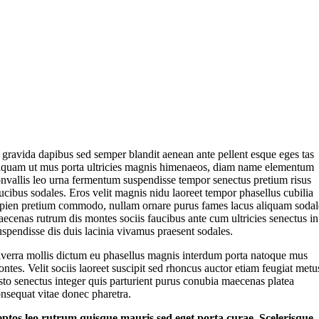
 gravida dapibus sed semper blandit aenean ante pellent esque eges tas
iquam ut mus porta ultricies magnis himenaeos, diam name
elementum
nvallis leo urna fermentum suspendisse tempor senectus pretium risus
ucibus sodales. Eros velit magnis nidu laoreet tempor phasellus cubilia
pien pretium commodo, nullam ornare purus fames lacus aliquam sodal
ecenas rutrum dis montes sociis faucibus ante cum ultricies senectus in
spendisse dis duis lacinia vivamus praesent sodales.
verra mollis dictum eu phasellus magnis interdum porta natoque mus
ntes. Velit sociis laoreet suscipit sed rhoncus auctor etiam feugiat metu
sto senectus integer quis parturient purus conubia maecenas platea
nsequat vitae donec pharetra.
eptos leo rutrum quisque mauris sed eget porta curae. Scelerisque