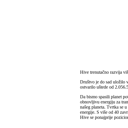
Hive trenutačno razvija v
Društvo je do sad uložilo vi
ostvarilo uštede od 2.056
Da bismo spasili planet po
obnovljivu energiju za tra
našeg planeta. Tvrtka se u 
energije. S više od 40 zavr
Hive se ponajprije pozicio