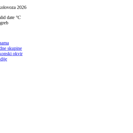
Skip
kolovoza 2026
to
lid date
°C
content
agreb
on
nama
dne skupine
konski okvir
dije