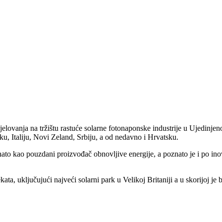
jelovanja na tržištu rastuće solarne fotonaponske industrije u Ujedinje
u, Italiju, Novi Zeland, Srbiju, a od nedavno i Hrvatsku.
ato kao pouzdani proizvođač obnovljive energije, a poznato je i po inov
ata, uključujući najveći solarni park u Velikoj Britaniji a u skorijoj j