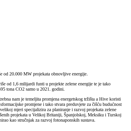
iše od 20.000 MW projekata obnovljive energije.
še od 1,6 milijardi funti u projekte zelene energije te je tako
.595 tona CO2 samo u 2021. godini.
trebna nam je temeljita promjena energetskog tržišta a Hive koristi
nsformacijske promjene i tako stvara preduvjete za čišću budućnost
velikoj mjeri specijalizira za planiranje i razvoj projekata zelene
šenih projekata u Velikoj Britaniji, Španjolskoj, Meksiku i Turskoj
nirao kao stručnjak za razvoj fotonaponskih sustava.