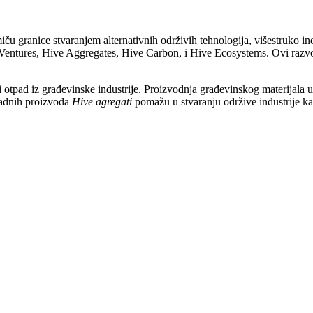
 granice stvaranjem alternativnih održivih tehnologija, višestruko inov
Ventures, Hive Aggregates, Hive Carbon, i Hive Ecosystems. Ovi razvojni 
iti otpad iz građevinske industrije. Proizvodnja građevinskog materijala 
padnih proizvoda
Hive agregati
pomažu u stvaranju održive industrije kak