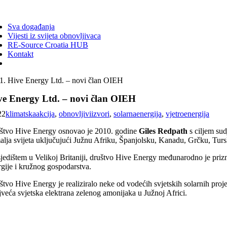
ggle
vigation
Sva događanja
Vijesti iz svijeta obnovljivaca
RE-Source Croatia HUB
Kontakt
Hive Energy Ltd. – novi član OIEH
ve Energy Ltd. – novi član OIEH
22
klimatskaakcija
,
obnovljiviizvori
,
solarnaenergija
,
vjetroenergija
štvo Hive Energy osnovao je 2010. godine
Giles Redpath
s ciljem sud
alja svijeta uključujući Južnu Afriku, Španjolsku, Kanadu, Grčku, Tursk
sjedištem u Velikoj Britaniji, društvo Hive Energy međunarodno je prizn
rgije i kružnog gospodarstva.
tvo Hive Energy je realiziralo neke od vodećih svjetskih solarnih projek
jveća svjetska elektrana zelenog amonijaka u Južnoj Africi.