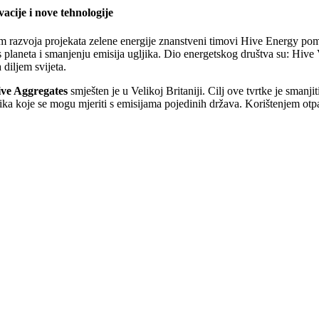
vacije i nove tehnologije
m razvoja projekata zelene energije znanstveni timovi Hive Energy pomiču
 planeta i smanjenju emisija ugljika. Dio energetskog društva su: Hive 
 diljem svijeta.
ve Aggregates
smješten je u Velikoj Britaniji. Cilj ove tvrtke je smanj
jika koje se mogu mjeriti s emisijama pojedinih država. Korištenjem ot