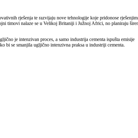
ativnih rješenja te razvijaju nove tehnologije koje pridonose rješenjim
timovi nalaze se u Velikoj Britaniji i Južnoj Africi, no planiraju šire
ugljično je intenzivan proces, a samo industrija cementa ispušta emisije
o bi se smanjila ugljično intenzivna praksa u industriji cementa.