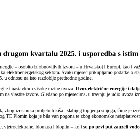
 drugom kvartalu 2025. i usporedba s istim
nergije – osobito iz obnovljivih izvora – u Hrvatskoj i Europi, kao i va
ataka elektroenergetskog sektora. Svaki mjesec prikupljamo podatke o st
5. u odnosu na isto razdoblje prethodne godine.
rgije i nastavkom visoke razine uvoza.
Uvoz električne energije i dalje
m na vlastite izvore. Gledano po mjesecima, u travnju je udio uvoza iz
.
, zbog izostanka proljetnih kiša i slabijeg topljenja snijega, čime je i
g TE Plomin koja je bila van pogona te zbog ekonomske neisplativosti
, vjetroelektrane, biomasa i bioplin – koji su
po prvi put zauzeli vode