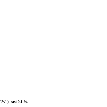
2 GWh),
rast 0,1 %
.