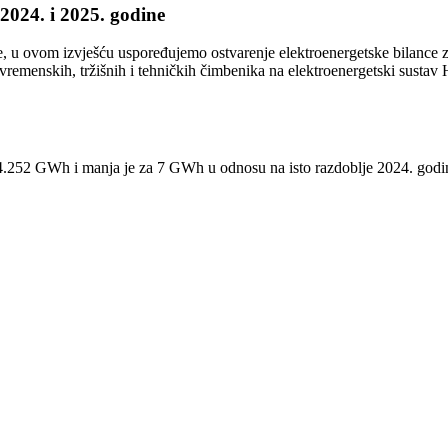
2024. i 2025. godine
ije, u ovom izvješću uspoređujemo ostvarenje elektroenergetske bilance
vremenskih, tržišnih i tehničkih čimbenika na elektroenergetski sustav H
a 4.252 GWh i manja je za 7 GWh u odnosu na isto razdoblje 2024. go