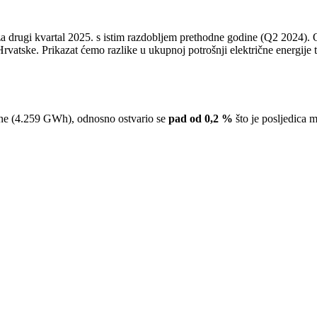
 za drugi kvartal 2025. s istim razdobljem prethodne godine (Q2 2024).
rvatske. Prikazat ćemo razlike u ukupnoj potrošnji električne energije 
dine (4.259 GWh), odnosno ostvario se
pad od
0,2 %
što je posljedica 