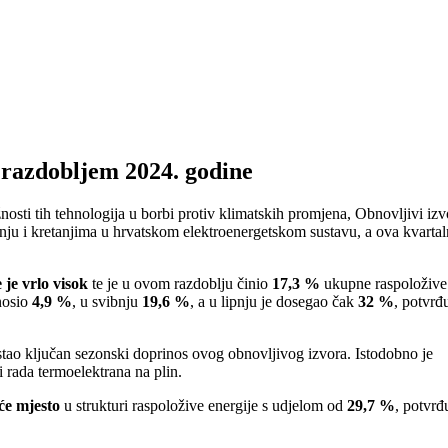
 razdobljem 2024. godine
žnosti tih tehnologija u borbi protiv klimatskih promjena, Obnovljivi izv
anju i kretanjima u hrvatskom elektroenergetskom sustavu, a ova kvarta
 je vrlo visok
te je u ovom razdoblju činio
17,3 %
ukupne raspoložive 
nosio
4,9 %
, u svibnju
19,6 %
, a u lipnju je dosegao čak
32 %
, potvrđ
zostao ključan sezonski doprinos ovog obnovljivog izvora. Istodobno je
 rada termoelektrana na plin.
će mjesto
u strukturi raspoložive energije s udjelom od
29,7 %
, potvrđ