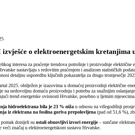
25
izvješće o elektroenergetskim kretanjima u
elikog interesa za praćenje trendova potrošnje i proizvodnje električne e
Hrvatske nastavljaju s redovitim praćenjem i analizom statističkih pod
onosi detaljnu usporedbu ključnih pokazatelja za drugo tromjesečje 202
rtal 2025. obilježen je izazovima u domaćoj proizvodnji električne ene
je na nedovoljnu domaću proizvodnju i potrebu za snažnijim oslanjanje
ajući trend energetske ovisnosti Hrvatske, posebno u ljetnim mjesecima
nja hidroelektrana bila je 23 % niža
u odnosu na višegodišnji prosjek
nja iz elektrana na fosilna goriva prepolovljena
(pad od 51,6 %), zbo
 pomak donijeli su
ostali obnovljivi izvori energije
– sunčane elektrane
e veći značaj u elektroenergetskom sustavu Hrvatske.