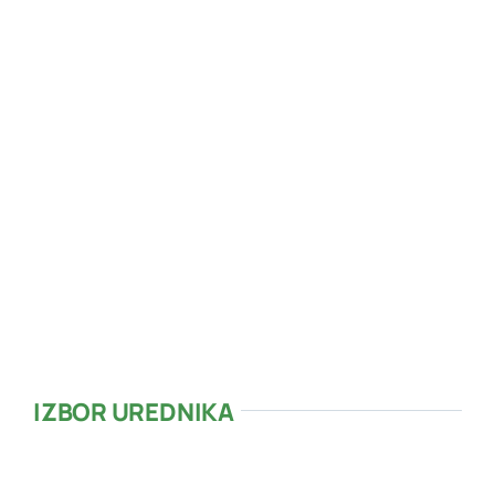
26
°C
Blaga Naoblaka
Udar vjetra:
2 mph
Oblaci:
14%
Vidljivost:
10 km
Izlazak sunca:
05:49
Zalazak sunca:
20:13
57 %
1014 mb
2 mph
IZBOR UREDNIKA