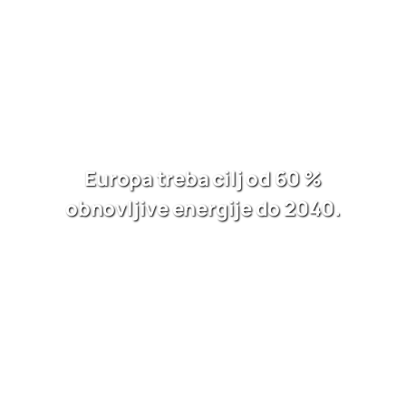
Europa treba cilj od 60 %
obnovljive energije do 2040.