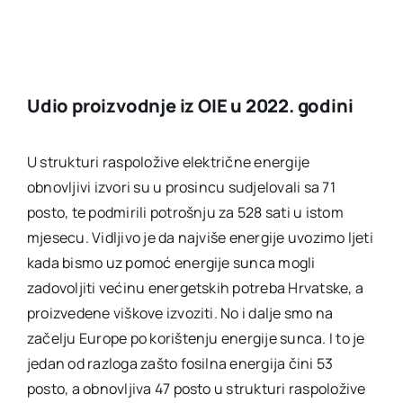
Udio proizvodnje iz OIE u 2022. godini
U strukturi raspoložive električne energije
obnovljivi izvori su u prosincu sudjelovali sa 71
posto, te podmirili potrošnju za 528 sati u istom
mjesecu. Vidljivo je da najviše energije uvozimo ljeti
kada bismo uz pomoć energije sunca mogli
zadovoljiti većinu energetskih potreba Hrvatske, a
proizvedene viškove izvoziti. No i dalje smo na
začelju Europe po korištenju energije sunca. I to je
jedan od razloga zašto fosilna energija čini 53
posto, a obnovljiva 47 posto u strukturi raspoložive