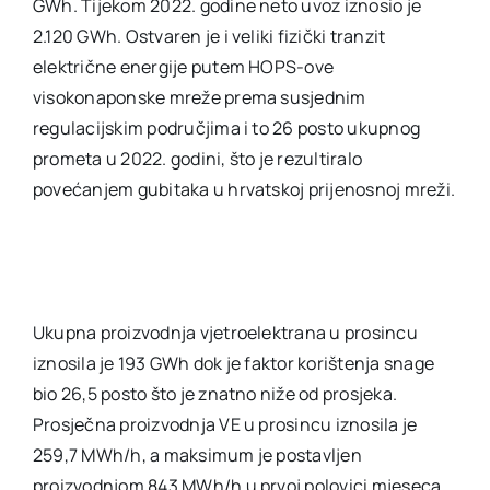
GWh. Tijekom 2022. godine neto uvoz iznosio je
2.120 GWh. Ostvaren je i veliki fizički tranzit
električne energije putem HOPS-ove
visokonaponske mreže prema susjednim
regulacijskim područjima i to 26 posto ukupnog
prometa u 2022. godini, što je rezultiralo
povećanjem gubitaka u hrvatskoj prijenosnoj mreži.
Ukupna proizvodnja vjetroelektrana u prosincu
iznosila je 193 GWh dok je faktor korištenja snage
bio 26,5 posto što je znatno niže od prosjeka.
Prosječna proizvodnja VE u prosincu iznosila je
259,7 MWh/h, a maksimum je postavljen
proizvodnjom 843 MWh/h u prvoj polovici mjeseca.