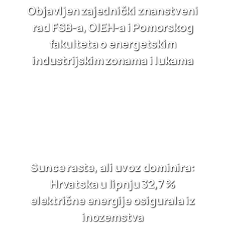
Objavljen zajednički znanstveni
rad FSB-a, OIEH-a i Pomorskog
fakulteta o energetskim
industrijskim zonama i lukama
Sunce raste, ali uvoz dominira:
Hrvatska u lipnju 32,7 %
električne energije osigurala iz
inozemstva