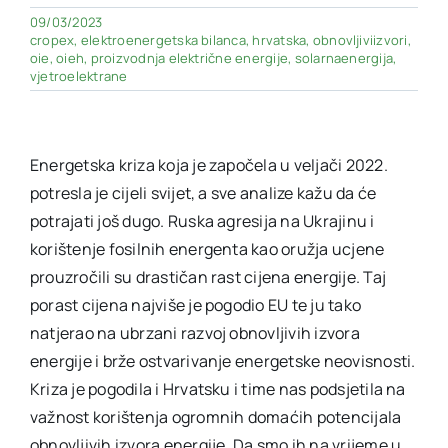
09/03/2023
cropex
,
elektroenergetska bilanca
,
hrvatska
,
obnovljiviizvori
,
oie
,
oieh
,
proizvodnja električne energije
,
solarnaenergija
,
vjetroelektrane
Energetska kriza koja je započela u veljači 2022.
potresla je cijeli svijet, a sve analize kažu da će
potrajati još dugo. Ruska agresija na Ukrajinu i
korištenje fosilnih energenta kao oružja ucjene
prouzročili su drastičan rast cijena energije. Taj
porast cijena najviše je pogodio EU te ju tako
natjerao na ubrzani razvoj obnovljivih izvora
energije i brže ostvarivanje energetske neovisnosti.
Kriza je pogodila i Hrvatsku i time nas podsjetila na
važnost korištenja ogromnih domaćih potencijala
obnovljivih izvora energije. Da smo ih na vrijeme u