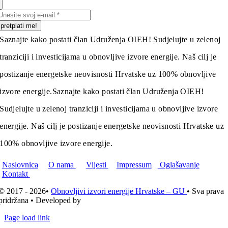
pretplati me!
Saznajte kako postati član Udruženja OIEH! Sudjelujte u zelenoj
tranziciji i investicijama u obnovljive izvore energije. Naš cilj je
postizanje energetske neovisnosti Hrvatske uz 100% obnovljive
izvore energije.
Saznajte kako postati član Udruženja OIEH!
Sudjelujte u zelenoj tranziciji i investicijama u obnovljive izvore
energije. Naš cilj je postizanje energetske neovisnosti Hrvatske uz
100% obnovljive izvore energije.
Naslovnica
O nama
Vijesti
Impressum
Oglašavanje
Kontakt
© 2017 - 2026•
Obnovljivi izvori energije Hrvatske – GU
• Sva prava
pridržana • Developed by
ICE STUDIO d.o.o.
Page load link