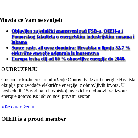
Možda će Vam se svidjeti
Objavljen zajednički znanstveni rad FSB-a, OIEH-a i
Pomorskog fakulteta o energetskim industrijskim zonama i
lukama
Sunce raste, ali uvoz dominira: Hrvatska u lipnju 32,7 %
električne energije osigurala iz inozemstva
Europa treba cilj od 60 % obnovljive energije do 2040.
O UDRUŽENJU
Gospodarsko-interesno udruženje Obnovljivi izvori energije Hrvatske
okuplja proizvođače električne energije iz obnovljivih izvora. U
posljednjih 15 godina u Hrvatskoj investicije u obnovljive izvore
energije gotovo isključivo nosi privatni sektor.
Više o udruženju
OIEH is a proud member