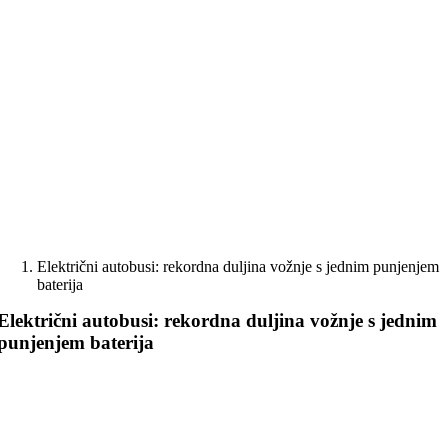
Skip
to
content
Električni autobusi: rekordna duljina vožnje s jednim punjenjem
baterija
Električni autobusi: rekordna duljina vožnje s jednim
punjenjem baterija