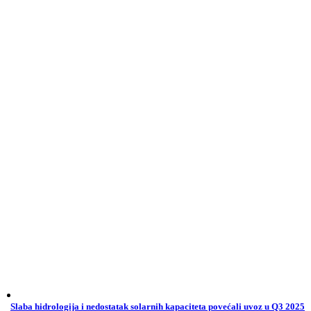
Slaba hidrologija i nedostatak solarnih kapaciteta povećali uvoz u Q3 2025