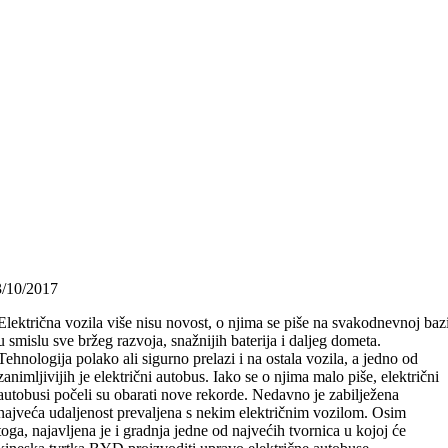
3/10/2017
Električna vozila više nisu novost, o njima se piše na svakodnevnoj baz
u smislu sve bržeg razvoja, snažnijih baterija i daljeg dometa.
Tehnologija polako ali sigurno prelazi i na ostala vozila, a jedno od
zanimljivijih je električni autobus. Iako se o njima malo piše, električni
autobusi počeli su obarati nove rekorde. Nedavno je zabilježena
najveća udaljenost prevaljena s nekim električnim vozilom. Osim
toga, najavljena je i gradnja jedne od najvećih tvornica u kojoj će