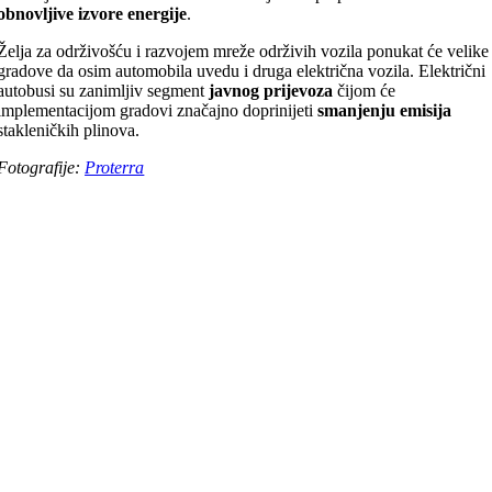
obnovljive izvore energije
.
Želja za održivošću i razvojem mreže održivih vozila ponukat će velike
gradove da osim automobila uvedu i druga električna vozila. Električni
autobusi su zanimljiv segment
javnog prijevoza
čijom će
implementacijom gradovi značajno doprinijeti
smanjenju emisija
stakleničkih plinova.
Fotografije:
Proterra