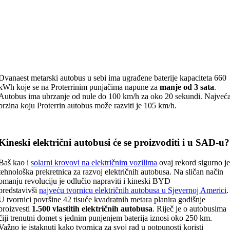
Dvanaest metarski autobus u sebi ima ugrađene baterije kapaciteta 660
kWh koje se na Proterrinim punjačima napune za
manje od 3 sata
.
Autobus ima ubrzanje od nule do 100 km/h za oko 20 sekundi. Najveć
brzina koju Proterrin autobus može razviti je 105 km/h.
Kineski električni autobusi će se proizvoditi i u SAD-u?
Baš kao i
solarni krovovi na električnim vozilima
ovaj rekord sigurno j
tehnološka prekretnica za razvoj električnih autobusa. Na sličan način
omanju revoluciju je odlučio napraviti i kineski BYD
predstavivši
najveću tvornicu električnih autobusa u Sjevernoj Americi
U tvornici površine 42 tisuće kvadratnih metara planira godišnje
proizvesti
1.500 vlastitih električnih autobusa
. Riječ je o autobusima
čiji trenutni domet s jednim punjenjem baterija iznosi oko 250 km.
Važno je istaknuti kako tvornica za svoj rad u potpunosti koristi