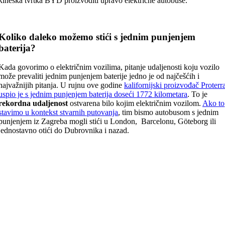
kineska tvrtka BYD proizvoditi upravo električne autobuse.
Koliko daleko možemo stići s jednim punjenjem
baterija?
Kada govorimo o električnim vozilima, pitanje udaljenosti koju vozilo
može prevaliti jednim punjenjem baterije jedno je od najčešćih i
najvažnijih pitanja. U rujnu ove godine
kalifornijski proizvođač Proterr
uspio je s jednim punjenjem baterija doseći 1772 kilometara
. To je
rekordna udaljenost
ostvarena bilo kojim električnim vozilom.
Ako to
stavimo u kontekst stvarnih putovanja
, tim bismo autobusom s jednim
punjenjem iz Zagreba mogli stići u London, Barcelonu, Göteborg ili
jednostavno otići do Dubrovnika i nazad.