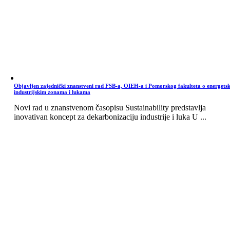
Objavljen zajednički znanstveni rad FSB-a, OIEH-a i Pomorskog fakulteta o energets
industrijskim zonama i lukama
Novi rad u znanstvenom časopisu Sustainability predstavlja
inovativan koncept za dekarbonizaciju industrije i luka U ...