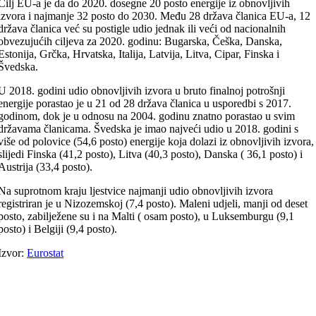
Cilj EU-a je da do 2020. dosegne 20 posto energije iz obnovljivih
izvora i najmanje 32 posto do 2030. Među 28 država članica EU-a, 12
država članica već su postigle udio jednak ili veći od nacionalnih
obvezujućih ciljeva za 2020. godinu: Bugarska, Češka, Danska,
Estonija, Grčka, Hrvatska, Italija, Latvija, Litva, Cipar, Finska i
Švedska.
U 2018. godini udio obnovljivih izvora u bruto finalnoj potrošnji
energije porastao je u 21 od 28 država članica u usporedbi s 2017.
godinom, dok je u odnosu na 2004. godinu znatno porastao u svim
državama članicama. Švedska je imao najveći udio u 2018. godini s
više od polovice (54,6 posto) energije koja dolazi iz obnovljivih izvora,
slijedi Finska (41,2 posto), Litva (40,3 posto), Danska ( 36,1 posto) i
Austrija (33,4 posto).
Na suprotnom kraju ljestvice najmanji udio obnovljivih izvora
registriran je u Nizozemskoj (7,4 posto). Maleni udjeli, manji od deset
posto, zabilježene su i na Malti ( osam posto), u Luksemburgu (9,1
posto) i Belgiji (9,4 posto).
Izvor:
Eurostat