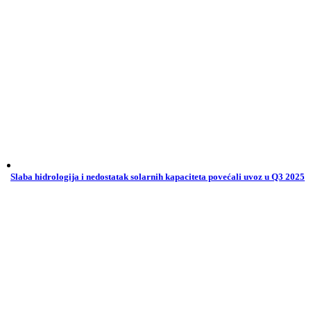
Slaba hidrologija i nedostatak solarnih kapaciteta povećali uvoz u Q3 2025