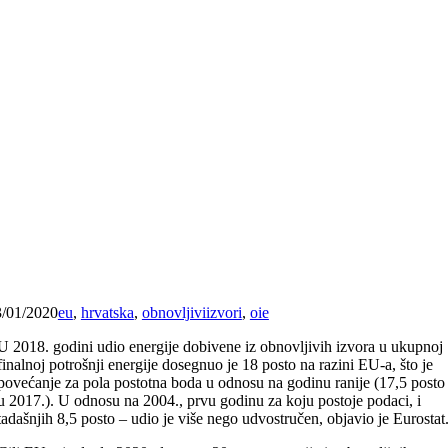
3/01/2020
eu
,
hrvatska
,
obnovljiviizvori
,
oie
U 2018. godini udio energije dobivene iz obnovljivih izvora u ukupnoj
finalnoj potrošnji energije dosegnuo je 18 posto na razini EU-a, što je
povećanje za pola postotna boda u odnosu na godinu ranije (17,5 posto
u 2017.). U odnosu na 2004., prvu godinu za koju postoje podaci, i
tadašnjih 8,5 posto – udio je više nego udvostručen, objavio je Eurostat