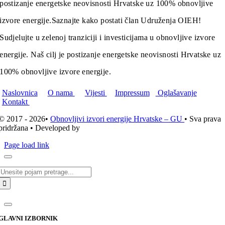
postizanje energetske neovisnosti Hrvatske uz 100% obnovljive
izvore energije.
Saznajte kako postati član Udruženja OIEH!
Sudjelujte u zelenoj tranziciji i investicijama u obnovljive izvore
energije. Naš cilj je postizanje energetske neovisnosti Hrvatske uz
100% obnovljive izvore energije.
Naslovnica
O nama
Vijesti
Impressum
Oglašavanje
Kontakt
© 2017 - 2026•
Obnovljivi izvori energije Hrvatske – GU
• Sva prava
pridržana • Developed by
ICE STUDIO d.o.o.
Page load link
Traži...
GLAVNI IZBORNIK