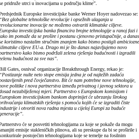
se pridruže utrci u inovacijama u području klime”.
Predsjednik Europske investicijske banke Werner Hoyer nadovezao se:
“Bez globalne tehnološke revolucije i opsežnih ulaganja u
revolucionarne inovacije ne možemo ostvariti klimatske ciljeve.
Europska investicijska banka financira brojne tehnologije u ranoj fazi i
tako im pomaže da se prošire i postanu cjenovno pristupačnije, a dana
se koristimo nastalim stručnim znanjem kako bismo postigli ambiciozn
klimatske ciljeve EU-a. Drago mi je što danas najavljujemo novo
partnerstvo kako bismo podržali zelena rješenja budućnosti i izgradili
zelenu budućnost za sve nas”.
Bill Gates, osnivač organizacije Breakthrough Energy, rekao je:
“Postizanje nulte neto stope emisija jedna je od najtežih zadaća
postavljenih pred čovječanstvo. Bit će nam potrebne nove tehnologije,
nove politike i nova partnerstva između privatnog i javnog sektora u
dosad nezabilježenoj mjeri. Partnerstvo s Europskom komisijom i
Europskom investicijskom bankom doprinijet će ubrzanju širokog
prihvaćanja klimatskih rješenja s pomoću kojih će se izgraditi čiste
industrije i otvoriti nova radna mjesta u cijeloj Europi za buduće
generacije”.
Partnerstvo će se posvetiti tehnologijama za koje se pokaže da mogu
smanjiti emisije stakleničkih plinova, ali su preskupe da bi se proširile i
konkurirale postojećim tehnologijama koje se temelje na fosilnim