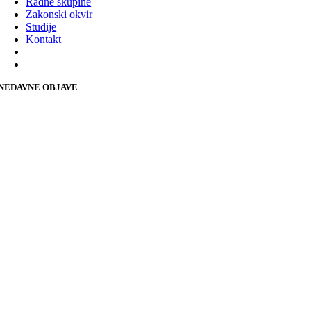
Radne skupine
Zakonski okvir
Studije
Kontakt
NEDAVNE OBJAVE