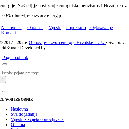
energije. Naš cilj je postizanje energetske neovisnosti Hrvatske uz
100% obnovljive izvore energije.
Naslovnica
O nama
Vijesti
Impressum
Oglašavanje
Kontakt
© 2017 - 2026•
Obnovljivi izvori energije Hrvatske – GU
• Sva prava
pridržana • Developed by
ICE STUDIO d.o.o.
Page load link
Traži...
GLAVNI IZBORNIK
Naslovna
Sva događanja
Vijesti iz svijeta obnovljivaca
O nama