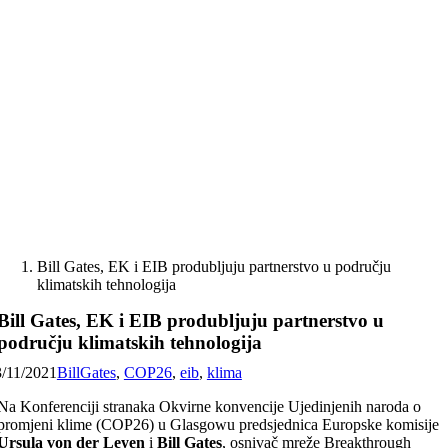
Skip
to
content
Bill Gates, EK i EIB produbljuju partnerstvo u području
klimatskih tehnologija
Bill Gates, EK i EIB produbljuju partnerstvo u
području klimatskih tehnologija
3/11/2021
BillGates
,
COP26
,
eib
,
klima
Na Konferenciji stranaka Okvirne konvencije Ujedinjenih naroda o
promjeni klime (COP26) u Glasgowu predsjednica Europske komisije
Ursula
von der Leyen
i
Bill Gates
, osnivač mreže Breakthrough