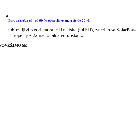
Europa treba cilj od 60 % obnovljive energije do 2040.
Obnovljivi izvori energije Hrvatske (OIEH), zajedno sa SolarPow
Europe i još 22 nacionalna europska ...
POVEŽIMO SE
Go
to
Top