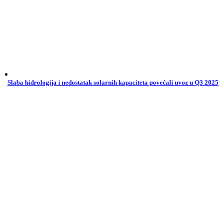
Slaba hidrologija i nedostatak solarnih kapaciteta povećali uvoz u Q3 2025