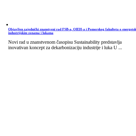
Objavljen zajednički znanstveni rad FSB-a, OIEH-a i Pomorskog fakulteta o energets
industrijskim zonama i lukama
Novi rad u znanstvenom časopisu Sustainability predstavlja
inovativan koncept za dekarbonizaciju industrije i luka U ...