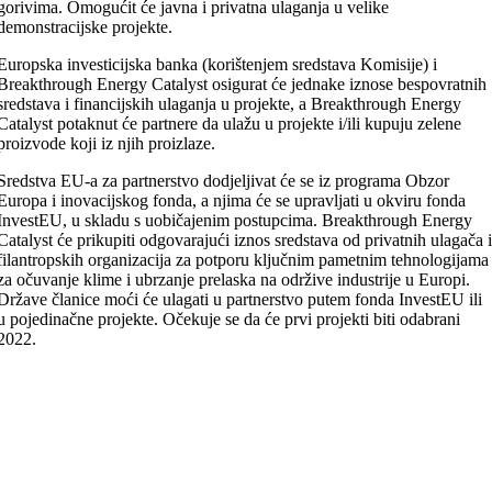
gorivima. Omogućit će javna i privatna ulaganja u velike
demonstracijske projekte.
Europska investicijska banka (korištenjem sredstava Komisije) i
Breakthrough Energy Catalyst osigurat će jednake iznose bespovratnih
sredstava i financijskih ulaganja u projekte, a Breakthrough Energy
Catalyst potaknut će partnere da ulažu u projekte i/ili kupuju zelene
proizvode koji iz njih proizlaze.
Sredstva EU-a za partnerstvo dodjeljivat će se iz programa Obzor
Europa i inovacijskog fonda, a njima će se upravljati u okviru fonda
InvestEU, u skladu s uobičajenim postupcima. Breakthrough Energy
Catalyst će prikupiti odgovarajući iznos sredstava od privatnih ulagača 
filantropskih organizacija za potporu ključnim pametnim tehnologijama
za očuvanje klime i ubrzanje prelaska na održive industrije u Europi.
Države članice moći će ulagati u partnerstvo putem fonda InvestEU ili
u pojedinačne projekte. Očekuje se da će prvi projekti biti odabrani
2022.