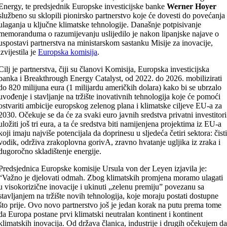
Energy, te predsjednik Europske investicijske banke
Werner Hoyer
službeno su sklopili pionirsko partnerstvo koje će dovesti do povećanja
ulaganja u ključne klimatske tehnologije. Današnje potpisivanje
memoranduma o razumijevanju uslijedilo je nakon lipanjske najave o
uspostavi partnerstva na ministarskom sastanku Misije za inovacije,
izvijestila je
Europska komisija
.
Cilj je partnerstva, čiji su članovi Komisija, Europska investicijska
banka i Breakthrough Energy Catalyst, od 2022. do 2026. mobilizirati
do 820 milijuna eura (1 milijardu američkih dolara) kako bi se ubrzalo
uvođenje i stavljanje na tržište inovativnih tehnologija koje će pomoći
ostvariti ambicije europskog zelenog plana i klimatske ciljeve EU-a za
2030. Očekuje se da će za svaki euro javnih sredstva privatni investitori
uložiti još tri eura, a ta će sredstva biti namijenjena projektima iz EU-a
koji imaju najviše potencijala da doprinesu u sljedeća četiri sektora: čist
vodik, održiva zrakoplovna gorivA, zravno hvatanje ugljika iz zraka i
dugoročno skladištenje energije.
Predsjednica Europske komisije Ursula von der Leyen izjavila je:
“Važno je djelovati odmah. Zbog klimatskih promjena moramo ulagati
u visokorizične inovacije i ukinuti „zelenu premiju” povezanu sa
stavljanjem na tržište novih tehnologija, koje moraju postati dostupne
što prije. Ovo novo partnerstvo još je jedan korak na putu prema tome
da Europa postane prvi klimatski neutralan kontinent i kontinent
klimatskih inovacija. Od država članica, industrije i drugih očekujem d