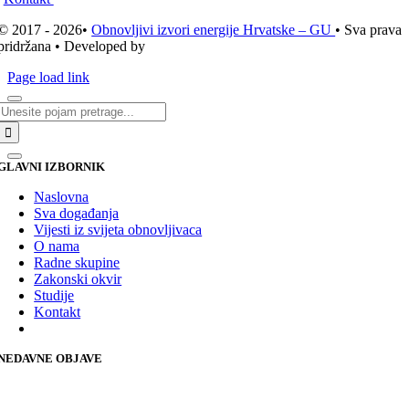
© 2017 - 2026•
Obnovljivi izvori energije Hrvatske – GU
• Sva prava
pridržana • Developed by
ICE STUDIO d.o.o.
Page load link
Traži...
GLAVNI IZBORNIK
Naslovna
Sva događanja
Vijesti iz svijeta obnovljivaca
O nama
Radne skupine
Zakonski okvir
Studije
Kontakt
NEDAVNE OBJAVE