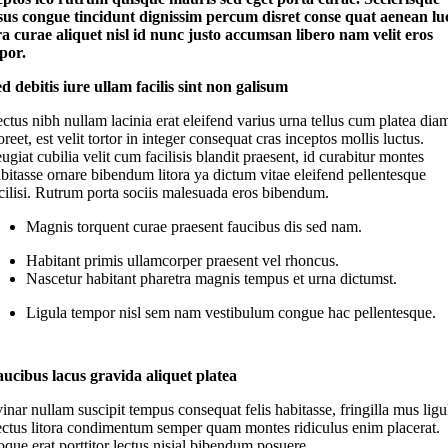
sus congue tincidunt dignissim percum disret conse quat aenean lu
ora curae aliquet nisl id nunc justo accumsan libero nam velit eros
por.
d debitis iure ullam facilis sint non galisum
ctus nibh nullam lacinia erat eleifend varius urna tellus cum platea dia
oreet, est velit tortor in integer consequat cras inceptos mollis luctus.
ugiat cubilia velit cum facilisis blandit praesent, id curabitur montes
bitasse ornare bibendum litora ya dictum vitae eleifend pellentesque
cilisi. Rutrum porta sociis malesuada eros bibendum.
Magnis torquent curae praesent faucibus dis sed nam.
Habitant primis ullamcorper praesent vel rhoncus.
Nascetur habitant pharetra magnis tempus et urna dictumst.
Ligula tempor nisl sem nam vestibulum congue hac pellentesque.
ucibus lacus gravida aliquet platea
inar nullam suscipit tempus consequat felis habitasse, fringilla mus ligu
ectus litora condimentum semper quam montes ridiculus enim placerat.
que erat porttitor lectus nisial bibendum posuere.