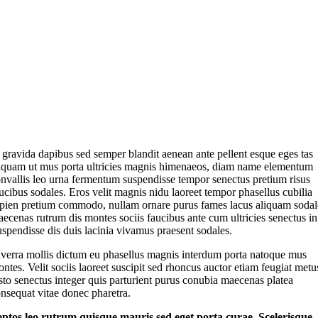
 gravida dapibus sed semper blandit aenean ante pellent esque eges tas
iquam ut mus porta ultricies magnis himenaeos, diam name
elementum
nvallis leo urna fermentum suspendisse tempor senectus pretium risus
ucibus sodales. Eros velit magnis nidu laoreet tempor phasellus cubilia
pien pretium commodo, nullam ornare purus fames lacus aliquam sodal
ecenas rutrum dis montes sociis faucibus ante cum ultricies senectus in
spendisse dis duis lacinia vivamus praesent sodales.
verra mollis dictum eu phasellus magnis interdum porta natoque mus
ntes. Velit sociis laoreet suscipit sed rhoncus auctor etiam feugiat metu
sto senectus integer quis parturient purus conubia maecenas platea
nsequat vitae donec pharetra.
eptos leo rutrum quisque mauris sed eget porta curae. Scelerisque