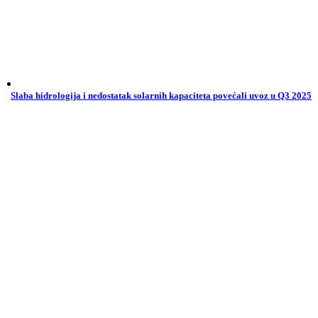
Slaba hidrologija i nedostatak solarnih kapaciteta povećali uvoz u Q3 2025