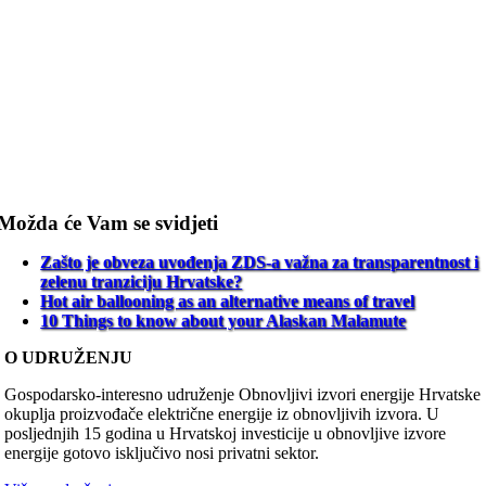
Možda će Vam se svidjeti
Zašto je obveza uvođenja ZDS-a važna za transparentnost i
zelenu tranziciju Hrvatske?
Hot air ballooning as an alternative means of travel
10 Things to know about your Alaskan Malamute
O UDRUŽENJU
Gospodarsko-interesno udruženje Obnovljivi izvori energije Hrvatske
okuplja proizvođače električne energije iz obnovljivih izvora. U
posljednjih 15 godina u Hrvatskoj investicije u obnovljive izvore
energije gotovo isključivo nosi privatni sektor.