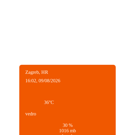
Zagreb, HR
16:02,
09/08/2026
36
°C
vedro
30 %
1016 mb