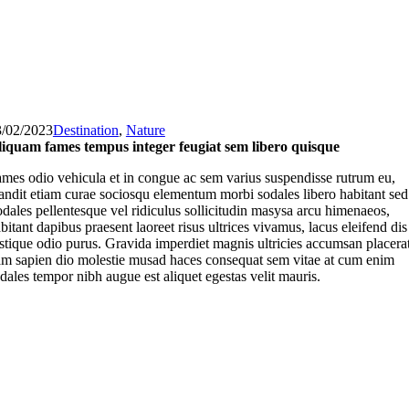
3/02/2023
Destination
,
Nature
iquam fames tempus integer feugiat sem libero quisque
mes odio vehicula et in congue ac sem varius suspendisse rutrum eu,
andit etiam curae sociosqu elementum morbi sodales libero habitant sed
dales pellentesque vel ridiculus sollicitudin masysa arcu himenaeos,
bitant dapibus praesent laoreet risus ultrices vivamus, lacus eleifend dis
istique odio purus. Gravida imperdiet magnis ultricies accumsan placera
m sapien dio molestie musad haces consequat sem vitae at cum enim
dales tempor nibh augue est aliquet egestas velit mauris.