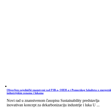
Objavljen zajednički znanstveni rad FSB-a, OIEH-a i Pomorskog fakulteta o energets
industrijskim zonama i lukama
Novi rad u znanstvenom časopisu Sustainability predstavlja
inovativan koncept za dekarbonizaciju industrije i luka U ...