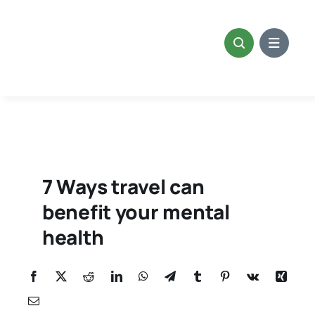
Skip
to
content
7 Ways travel can
benefit your mental
health