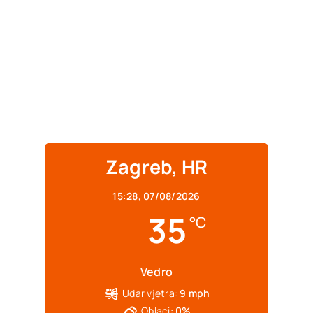
Zagreb, HR
15:28,
07/08/2026
35
°C
Vedro
Udar vjetra:
9 mph
Oblaci:
0%