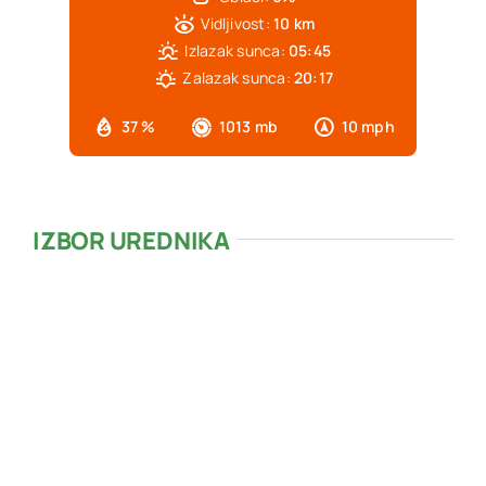
Vidljivost:
10 km
Izlazak sunca:
05:45
Zalazak sunca:
20:17
37 %
1013 mb
10 mph
IZBOR UREDNIKA