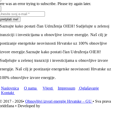
re was an error trying to subscribe. Please try again later.
pretplati me!
Saznajte kako postati član Udruženja OIEH! Sudjelujte u zelenoj
tranziciji i investicijama u obnovljive izvore energije. Naš cilj je
postizanje energetske neovisnosti Hrvatske uz 100% obnovljive
izvore energije.
Saznajte kako postati član Udruženja OIEH!
Sudjelujte u zelenoj tranziciji i investicijama u obnovljive izvore
energije. Naš cilj je postizanje energetske neovisnosti Hrvatske uz
100% obnovljive izvore energije.
Naslovnica
O nama
Vijesti
Impressum
Oglašavanje
Kontakt
© 2017 - 2026•
Obnovljivi izvori energije Hrvatske – GU
• Sva prava
pridržana • Developed by
ICE STUDIO d.o.o.