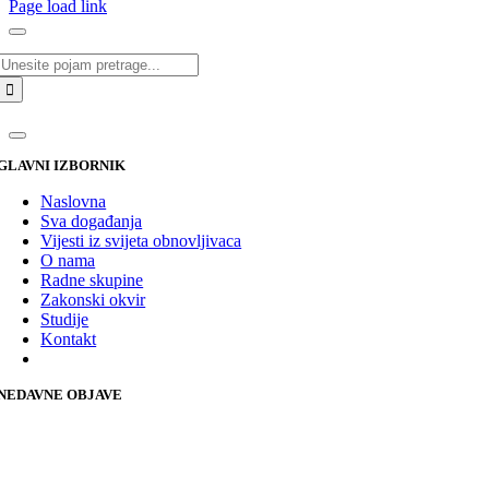
Page load link
Traži...
GLAVNI IZBORNIK
Naslovna
Sva događanja
Vijesti iz svijeta obnovljivaca
O nama
Radne skupine
Zakonski okvir
Studije
Kontakt
NEDAVNE OBJAVE