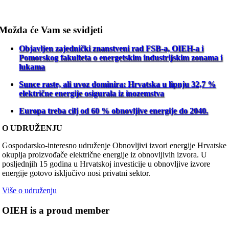
Možda će Vam se svidjeti
Objavljen zajednički znanstveni rad FSB-a, OIEH-a i
Pomorskog fakulteta o energetskim industrijskim zonama i
lukama
Sunce raste, ali uvoz dominira: Hrvatska u lipnju 32,7 %
električne energije osigurala iz inozemstva
Europa treba cilj od 60 % obnovljive energije do 2040.
O UDRUŽENJU
Gospodarsko-interesno udruženje Obnovljivi izvori energije Hrvatske
okuplja proizvođače električne energije iz obnovljivih izvora. U
posljednjih 15 godina u Hrvatskoj investicije u obnovljive izvore
energije gotovo isključivo nosi privatni sektor.
Više o udruženju
OIEH is a proud member