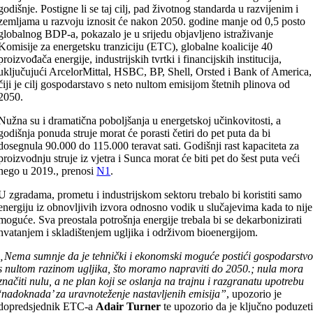
godišnje. Postigne li se taj cilj, pad životnog standarda u razvijenim i
zemljama u razvoju iznosit će nakon 2050. godine manje od 0,5 posto
globalnog BDP-a, pokazalo je u srijedu objavljeno istraživanje
Komisije za energetsku tranziciju (ETC), globalne koalicije 40
proizvođača energije, industrijskih tvrtki i financijskih institucija,
uključujući ArcelorMittal, HSBC, BP, Shell, Orsted i Bank of America,
čiji je cilj gospodarstavo s neto nultom emisijom štetnih plinova od
2050.
Nužna su i dramatična poboljšanja u energetskoj učinkovitosti, a
godišnja ponuda struje morat će porasti četiri do pet puta da bi
dosegnula 90.000 do 115.000 teravat sati. Godišnji rast kapaciteta za
proizvodnju struje iz vjetra i Sunca morat će biti pet do šest puta veći
nego u 2019., prenosi
N1
.
U zgradama, prometu i industrijskom sektoru trebalo bi koristiti samo
energiju iz obnovljivih izvora odnosno vodik u slučajevima kada to nije
moguće. Sva preostala potrošnja energije trebala bi se dekarbonizirati
hvatanjem i skladištenjem ugljika i održivom bioenergijom.
„Nema sumnje da je tehnički i ekonomski moguće postići gospodarstv
s nultom razinom ugljika, što moramo napraviti do 2050.; nula mora
značiti nulu, a ne plan koji se oslanja na trajnu i razgranatu upotrebu
‘nadoknada’ za uravnoteženje nastavljenih emisija”
, upozorio je
dopredsjednik ETC-a
Adair Turner
te upozorio da je ključno poduzet