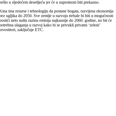
nešto u sljedećem desetljeću jer će u suprotnom biti prekasno.
Kina ima resurse i tehnologiju da postane bogata, razvijena ekonomija
bez ugljika do 2050. Sve zemlje u razvoju trebale bi biti u mogućnosti
postići neto nultu razinu emisija najkasnije do 2060. godine, no bit će
potrebna ulaganja u razvoj kako bi se privukli privatni ‘zeleni’
investitori, zaključuje ETC.