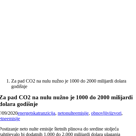
Skip
to
content
Za pad CO2 na nulu nužno je 1000 do 2000 milijardi dolara
godišnje
Za pad CO2 na nulu nužno je 1000 do 2000 milijardi
dolara godišnje
7/09/2020
energetskatranzicija
,
netonulteemisije
,
obnovljiviizvori
,
etneemisije
Postizanje neto nulte emisije štetnih plinova do sredine stoljeća
zahtijevalo bi dodatnih 1.000 do 2.000 milijardi dolara ulaganja