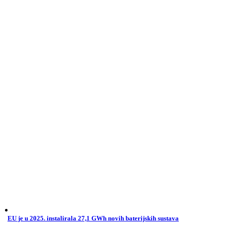
EU je u 2025. instalirala 27,1 GWh novih baterijskih sustava