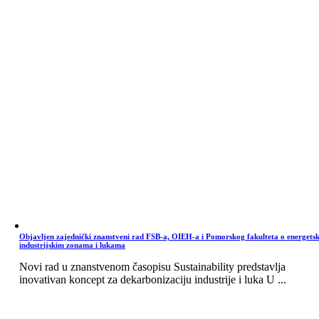
Objavljen zajednički znanstveni rad FSB-a, OIEH-a i Pomorskog fakulteta o energets
industrijskim zonama i lukama
Novi rad u znanstvenom časopisu Sustainability predstavlja
inovativan koncept za dekarbonizaciju industrije i luka U ...