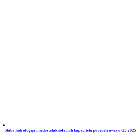
Slaba hidrologija i nedostatak solarnih kapaciteta povećali uvoz u Q3 2025