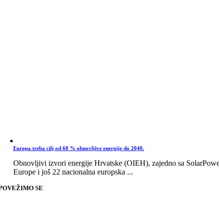
Europa treba cilj od 60 % obnovljive energije do 2040.
Obnovljivi izvori energije Hrvatske (OIEH), zajedno sa SolarPow
Europe i još 22 nacionalna europska ...
POVEŽIMO SE
Go
to