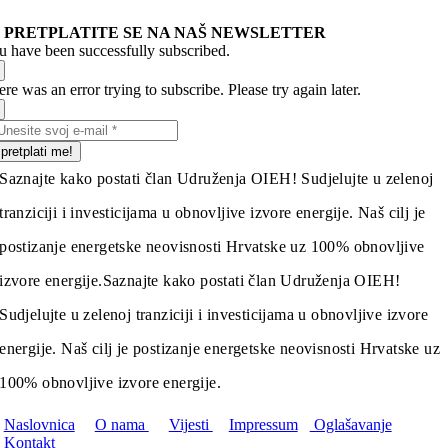
PRETPLATITE SE NA NAŠ NEWSLETTER
u have been successfully subscribed.
re was an error trying to subscribe. Please try again later.
pretplati me!
Saznajte kako postati član Udruženja OIEH! Sudjelujte u zelenoj
tranziciji i investicijama u obnovljive izvore energije. Naš cilj je
postizanje energetske neovisnosti Hrvatske uz 100% obnovljive
izvore energije.
Saznajte kako postati član Udruženja OIEH!
Sudjelujte u zelenoj tranziciji i investicijama u obnovljive izvore
energije. Naš cilj je postizanje energetske neovisnosti Hrvatske uz
100% obnovljive izvore energije.
Naslovnica
O nama
Vijesti
Impressum
Oglašavanje
Kontakt