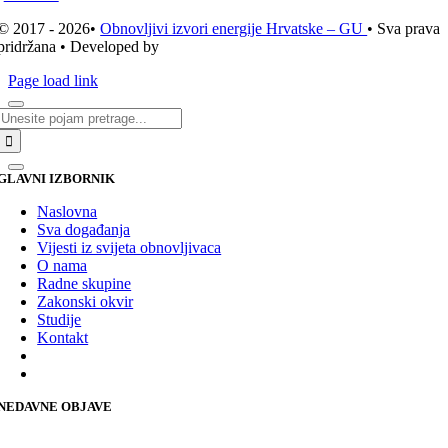
© 2017 - 2026•
Obnovljivi izvori energije Hrvatske – GU
• Sva prava
pridržana • Developed by
ICE STUDIO d.o.o.
Page load link
Traži...
GLAVNI IZBORNIK
Naslovna
Sva događanja
Vijesti iz svijeta obnovljivaca
O nama
Radne skupine
Zakonski okvir
Studije
Kontakt
NEDAVNE OBJAVE