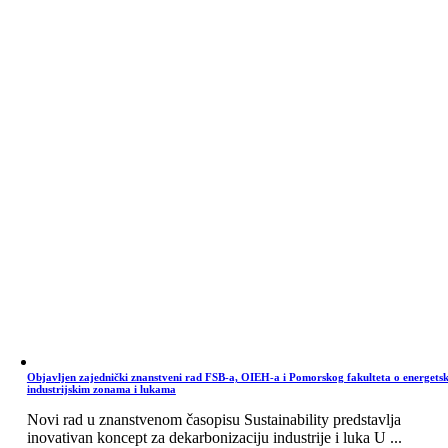
Objavljen zajednički znanstveni rad FSB-a, OIEH-a i Pomorskog fakulteta o energets
industrijskim zonama i lukama
Novi rad u znanstvenom časopisu Sustainability predstavlja
inovativan koncept za dekarbonizaciju industrije i luka U ...