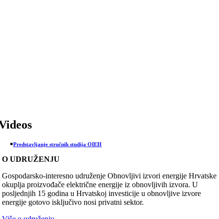
Skip
to
content
Videos
Predstavljanje stručnih studija OIEH
O UDRUŽENJU
Gospodarsko-interesno udruženje Obnovljivi izvori energije Hrvatske
okuplja proizvođače električne energije iz obnovljivih izvora. U
posljednjih 15 godina u Hrvatskoj investicije u obnovljive izvore
energije gotovo isključivo nosi privatni sektor.
Više o udruženju