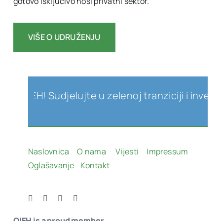
gotovo isključivo nosi privatni sektor.
VIŠE O UDRUŽENJU
a OIEH! Sudjelujte u zelenoj tranziciji i invest
Naslovnica
O nama
Vijesti
Impressum
Oglašavanje
Kontakt
OIEH is a proud member