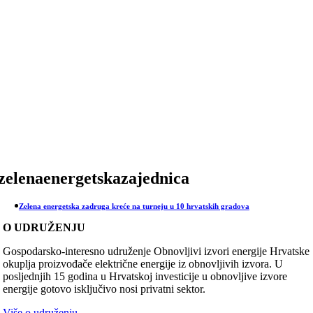
Skip
to
content
zelenaenergetskazajednica
Zelena energetska zadruga kreće na turneju u 10 hrvatskih gradova
O UDRUŽENJU
Gospodarsko-interesno udruženje Obnovljivi izvori energije Hrvatske
okuplja proizvođače električne energije iz obnovljivih izvora. U
posljednjih 15 godina u Hrvatskoj investicije u obnovljive izvore
energije gotovo isključivo nosi privatni sektor.
Više o udruženju