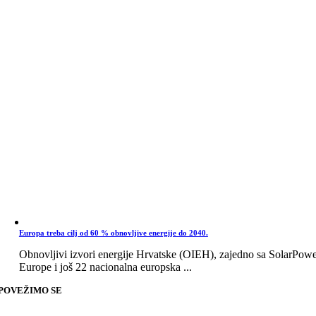
Europa treba cilj od 60 % obnovljive energije do 2040.
Obnovljivi izvori energije Hrvatske (OIEH), zajedno sa SolarPow
Europe i još 22 nacionalna europska ...
POVEŽIMO SE
Go
to