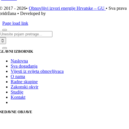
© 2017 - 2026•
Obnovljivi izvori energije Hrvatske – GU
• Sva prava
pridržana • Developed by
ICE STUDIO d.o.o.
Page load link
Traži...
GLAVNI IZBORNIK
Naslovna
Sva događanja
Vijesti iz svijeta obnovljivaca
O nama
Radne skupine
Zakonski okvir
Studije
Kontakt
NEDAVNE OBJAVE