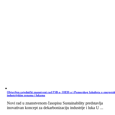
Objavljen zajednički znanstveni rad FSB-a, OIEH-a i Pomorskog fakulteta o energets
industrijskim zonama i lukama
Novi rad u znanstvenom časopisu Sustainability predstavlja
inovativan koncept za dekarbonizaciju industrije i luka U ...