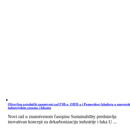
Objavljen zajednički znanstveni rad FSB-a, OIEH-a i Pomorskog fakulteta o energets
industrijskim zonama i lukama
Novi rad u znanstvenom časopisu Sustainability predstavlja
inovativan koncept za dekarbonizaciju industrije i luka U ...