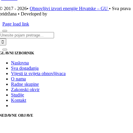
© 2017 - 2026•
Obnovljivi izvori energije Hrvatske – GU
• Sva prava
pridržana • Developed by
ICE STUDIO d.o.o.
Page load link
Traži...
GLAVNI IZBORNIK
Naslovna
Sva događanja
Vijesti iz svijeta obnovljivaca
O nama
Radne skupine
Zakonski okvir
Studije
Kontakt
NEDAVNE OBJAVE