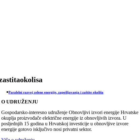
Skip
to
content
zastitaokolisa
Paralelni razvoj zelene energije, zapošljavanja i zaštite okoliša
O UDRUŽENJU
Gospodarsko-interesno udruženje Obnovljivi izvori energije Hrvatske
okuplja proizvođače električne energije iz obnovljivih izvora. U
posljednjih 15 godina u Hrvatskoj investicije u obnovljive izvore
energije gotovo isključivo nosi privatni sektor.
Više o udruženju