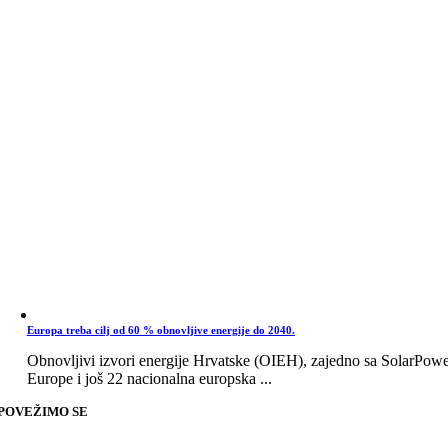
Europa treba cilj od 60 % obnovljive energije do 2040.
Obnovljivi izvori energije Hrvatske (OIEH), zajedno sa SolarPow
Europe i još 22 nacionalna europska ...
POVEŽIMO SE
Go
to