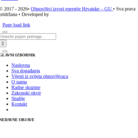
© 2017 - 2026•
Obnovljivi izvori energije Hrvatske – GU
• Sva prava
pridržana • Developed by
ICE STUDIO d.o.o.
Page load link
Traži...
GLAVNI IZBORNIK
Naslovna
Sva događanja
Vijesti iz svijeta obnovljivaca
O nama
Radne skupine
Zakonski okvir
Studije
Kontakt
NEDAVNE OBJAVE