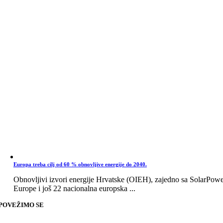
Europa treba cilj od 60 % obnovljive energije do 2040.
Obnovljivi izvori energije Hrvatske (OIEH), zajedno sa SolarPow
Europe i još 22 nacionalna europska ...
POVEŽIMO SE
Go
to