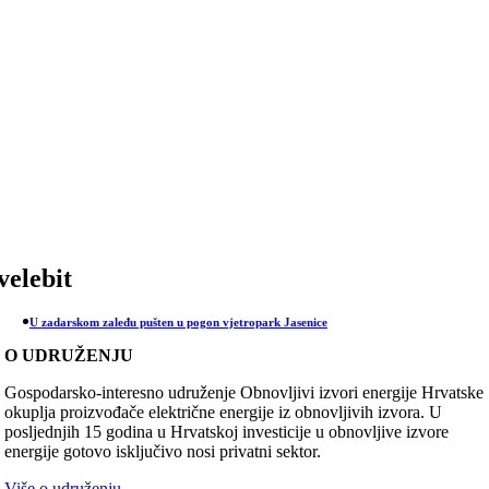
Skip
to
content
velebit
U zadarskom zaleđu pušten u pogon vjetropark Jasenice
O UDRUŽENJU
Gospodarsko-interesno udruženje Obnovljivi izvori energije Hrvatske
okuplja proizvođače električne energije iz obnovljivih izvora. U
posljednjih 15 godina u Hrvatskoj investicije u obnovljive izvore
energije gotovo isključivo nosi privatni sektor.
Više o udruženju