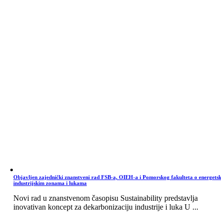
Objavljen zajednički znanstveni rad FSB-a, OIEH-a i Pomorskog fakulteta o energets
industrijskim zonama i lukama
Novi rad u znanstvenom časopisu Sustainability predstavlja
inovativan koncept za dekarbonizaciju industrije i luka U ...