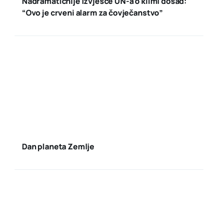
Nadramatičnije izvješće UN-a o klimi dosad:
“Ovo je crveni alarm za čovječanstvo”
Dan planeta Zemlje