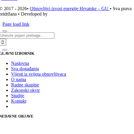
© 2017 - 2026•
Obnovljivi izvori energije Hrvatske – GU
• Sva prava
pridržana • Developed by
ICE STUDIO d.o.o.
Page load link
Traži...
GLAVNI IZBORNIK
Naslovna
Sva događanja
Vijesti iz svijeta obnovljivaca
O nama
Radne skupine
Zakonski okvir
Studije
Kontakt
NEDAVNE OBJAVE