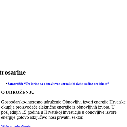
Skip
to
content
trosarine
Samardžić: “Trošarine na obnovljivce ugrozile bi dvije trećine projekata”
O UDRUŽENJU
Gospodarsko-interesno udruženje Obnovljivi izvori energije Hrvatske
okuplja proizvođače električne energije iz obnovljivih izvora. U
posljednjih 15 godina u Hrvatskoj investicije u obnovljive izvore
energije gotovo isključivo nosi privatni sektor.
Više o udruženju