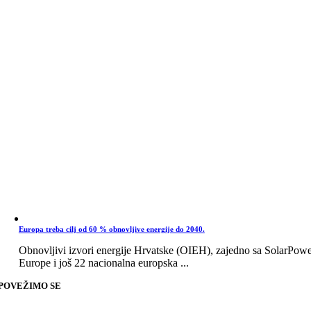
Europa treba cilj od 60 % obnovljive energije do 2040.
Obnovljivi izvori energije Hrvatske (OIEH), zajedno sa SolarPow
Europe i još 22 nacionalna europska ...
POVEŽIMO SE
Go
to