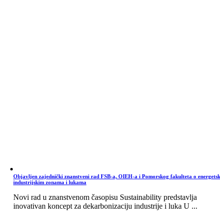
Objavljen zajednički znanstveni rad FSB-a, OIEH-a i Pomorskog fakulteta o energets
industrijskim zonama i lukama
Novi rad u znanstvenom časopisu Sustainability predstavlja
inovativan koncept za dekarbonizaciju industrije i luka U ...