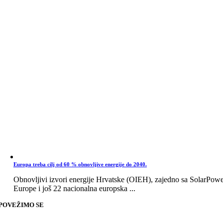
Europa treba cilj od 60 % obnovljive energije do 2040.
Obnovljivi izvori energije Hrvatske (OIEH), zajedno sa SolarPow
Europe i još 22 nacionalna europska ...
POVEŽIMO SE
Go
to