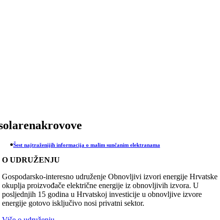
Skip
to
content
solarenakrovove
Šest najtraženijih informacija o malim sunčanim elektranama
O UDRUŽENJU
Gospodarsko-interesno udruženje Obnovljivi izvori energije Hrvatske
okuplja proizvođače električne energije iz obnovljivih izvora. U
posljednjih 15 godina u Hrvatskoj investicije u obnovljive izvore
energije gotovo isključivo nosi privatni sektor.
Više o udruženju