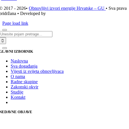
© 2017 - 2026•
Obnovljivi izvori energije Hrvatske – GU
• Sva prava
pridržana • Developed by
ICE STUDIO d.o.o.
Page load link
Traži...
GLAVNI IZBORNIK
Naslovna
Sva događanja
Vijesti iz svijeta obnovljivaca
O nama
Radne skupine
Zakonski okvir
Studije
Kontakt
NEDAVNE OBJAVE