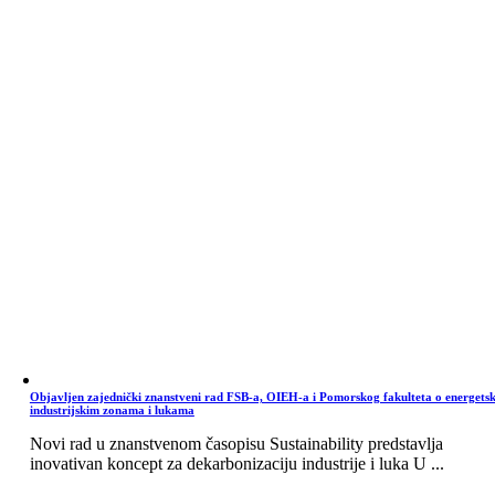
Objavljen zajednički znanstveni rad FSB-a, OIEH-a i Pomorskog fakulteta o energets
industrijskim zonama i lukama
Novi rad u znanstvenom časopisu Sustainability predstavlja
inovativan koncept za dekarbonizaciju industrije i luka U ...