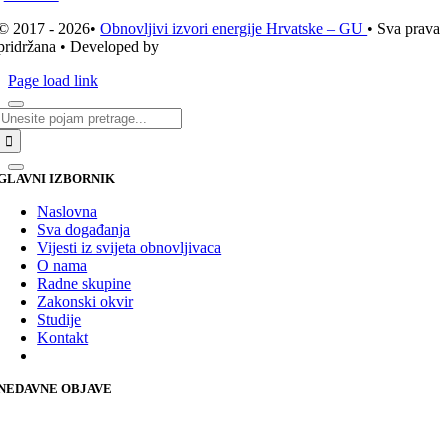
© 2017 - 2026•
Obnovljivi izvori energije Hrvatske – GU
• Sva prava
pridržana • Developed by
ICE STUDIO d.o.o.
Page load link
Traži...
GLAVNI IZBORNIK
Naslovna
Sva događanja
Vijesti iz svijeta obnovljivaca
O nama
Radne skupine
Zakonski okvir
Studije
Kontakt
NEDAVNE OBJAVE