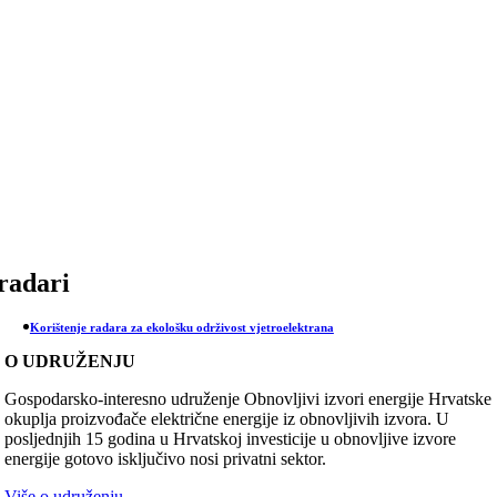
Skip
to
content
radari
Korištenje radara za ekološku održivost vjetroelektrana
O UDRUŽENJU
Gospodarsko-interesno udruženje Obnovljivi izvori energije Hrvatske
okuplja proizvođače električne energije iz obnovljivih izvora. U
posljednjih 15 godina u Hrvatskoj investicije u obnovljive izvore
energije gotovo isključivo nosi privatni sektor.
Više o udruženju