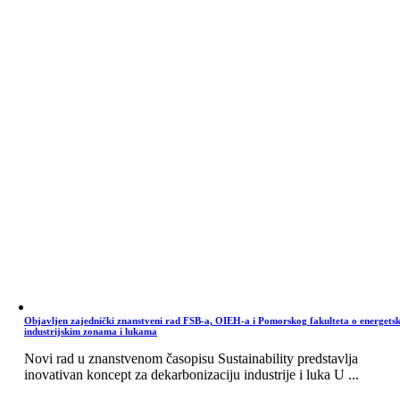
Objavljen zajednički znanstveni rad FSB-a, OIEH-a i Pomorskog fakulteta o energets
industrijskim zonama i lukama
Novi rad u znanstvenom časopisu Sustainability predstavlja
inovativan koncept za dekarbonizaciju industrije i luka U ...