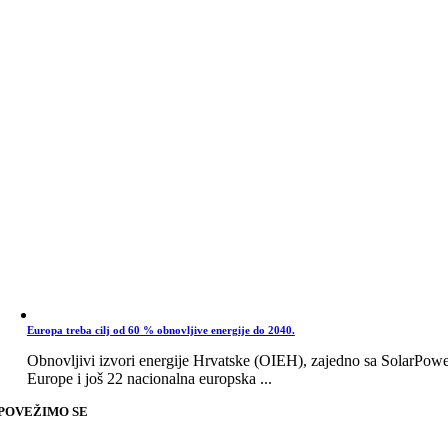
Europa treba cilj od 60 % obnovljive energije do 2040.
Obnovljivi izvori energije Hrvatske (OIEH), zajedno sa SolarPow
Europe i još 22 nacionalna europska ...
POVEŽIMO SE
Go
to