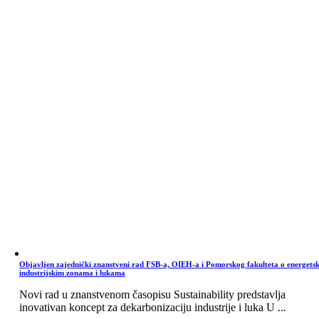
Objavljen zajednički znanstveni rad FSB-a, OIEH-a i Pomorskog fakulteta o energets
industrijskim zonama i lukama
Novi rad u znanstvenom časopisu Sustainability predstavlja
inovativan koncept za dekarbonizaciju industrije i luka U ...