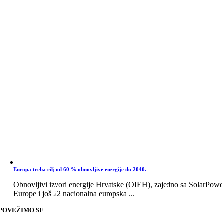
Europa treba cilj od 60 % obnovljive energije do 2040.
Obnovljivi izvori energije Hrvatske (OIEH), zajedno sa SolarPow
Europe i još 22 nacionalna europska ...
POVEŽIMO SE
Go