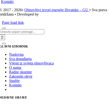
Kontakt
© 2017 - 2026•
Obnovljivi izvori energije Hrvatske – GU
• Sva prava
pridržana • Developed by
ICE STUDIO d.o.o.
Page load link
Traži...
GLAVNI IZBORNIK
Naslovna
Sva događanja
Vijesti iz svijeta obnovljivaca
O nama
Radne skupine
Zakonski okvir
Studije
Kontakt
NEDAVNE OBJAVE