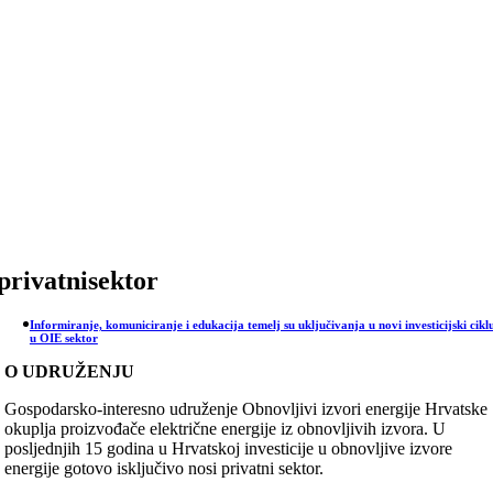
Skip
to
content
privatnisektor
Informiranje, komuniciranje i edukacija temelj su uključivanja u novi investicijski cikl
u OIE sektor
O UDRUŽENJU
Gospodarsko-interesno udruženje Obnovljivi izvori energije Hrvatske
okuplja proizvođače električne energije iz obnovljivih izvora. U
posljednjih 15 godina u Hrvatskoj investicije u obnovljive izvore
energije gotovo isključivo nosi privatni sektor.