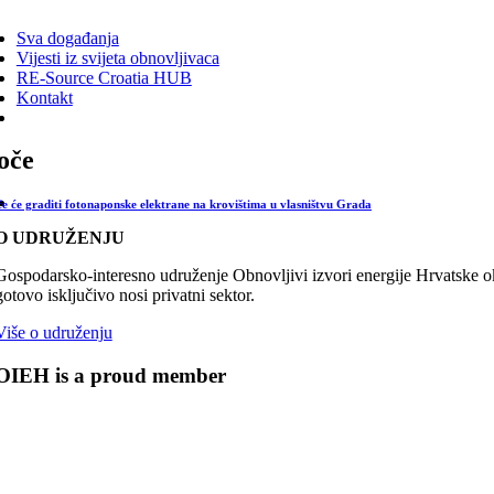
ggle
vigation
Sva događanja
Vijesti iz svijeta obnovljivaca
RE-Source Croatia HUB
Kontakt
oče
če će graditi fotonaponske elektrane na krovištima u vlasništvu Grada
O UDRUŽENJU
Gospodarsko-interesno udruženje Obnovljivi izvori energije Hrvatske oku
gotovo isključivo nosi privatni sektor.
Više o udruženju
OIEH is a proud member