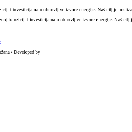
iciji i investicijama u obnovljive izvore energije. Naš cilj je post
oj tranziciji i investicijama u obnovljive izvore energije. Naš cil
t
držana • Developed by
ICE STUDIO d.o.o.