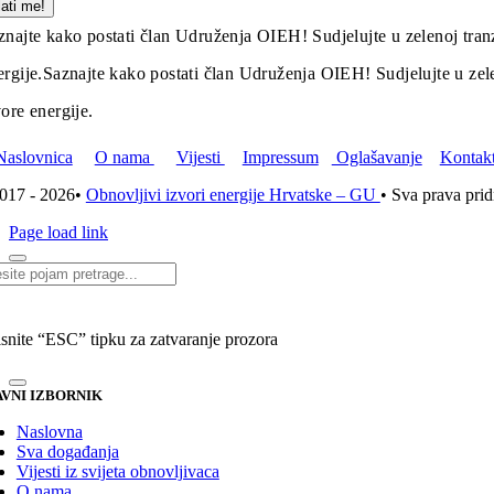
lati me!
znajte kako postati član Udruženja OIEH! Sudjelujte u zelenoj tranz
ergije.
Saznajte kako postati član Udruženja OIEH! Sudjelujte u zelen
vore energije.
Naslovnica
O nama
Vijesti
Impressum
Oglašavanje
Kontak
017 - 2026•
Obnovljivi izvori energije Hrvatske – GU
• Sva prava pri
Page load link
i...
isnite “ESC” tipku za zatvaranje prozora
VNI IZBORNIK
Naslovna
Sva događanja
Vijesti iz svijeta obnovljivaca
O nama