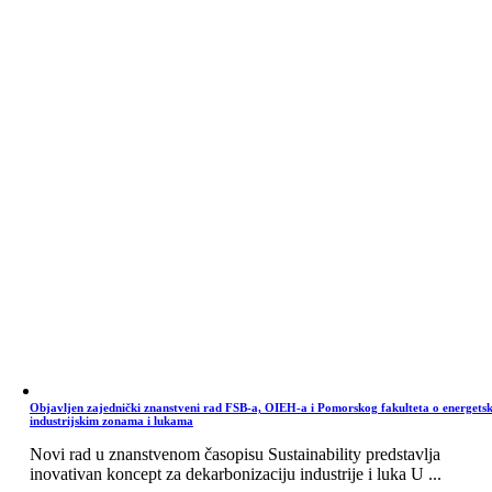
Objavljen zajednički znanstveni rad FSB-a, OIEH-a i Pomorskog fakulteta o energets
industrijskim zonama i lukama
Novi rad u znanstvenom časopisu Sustainability predstavlja
inovativan koncept za dekarbonizaciju industrije i luka U ...