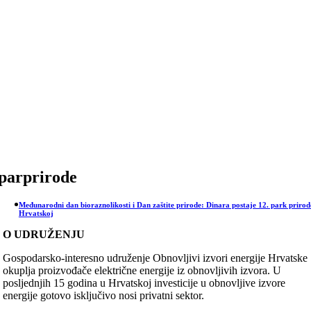
Skip
to
content
parprirode
Međunarodni dan bioraznolikosti i Dan zaštite prirode: Dinara postaje 12. park prirod
Hrvatskoj
O UDRUŽENJU
Gospodarsko-interesno udruženje Obnovljivi izvori energije Hrvatske
okuplja proizvođače električne energije iz obnovljivih izvora. U
posljednjih 15 godina u Hrvatskoj investicije u obnovljive izvore
energije gotovo isključivo nosi privatni sektor.