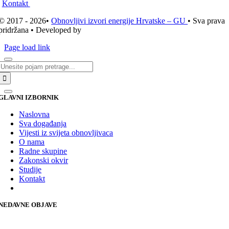
Kontakt
© 2017 - 2026•
Obnovljivi izvori energije Hrvatske – GU
• Sva prava
pridržana • Developed by
ICE STUDIO d.o.o.
Page load link
Traži...
GLAVNI IZBORNIK
Naslovna
Sva događanja
Vijesti iz svijeta obnovljivaca
O nama
Radne skupine
Zakonski okvir
Studije
Kontakt
NEDAVNE OBJAVE