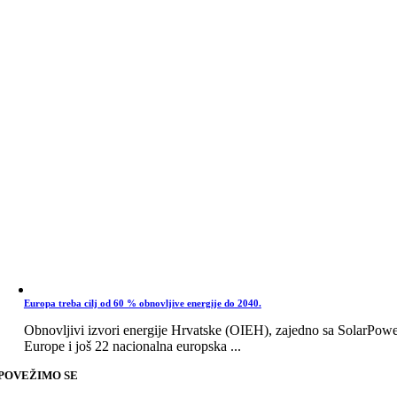
Europa treba cilj od 60 % obnovljive energije do 2040.
Obnovljivi izvori energije Hrvatske (OIEH), zajedno sa SolarPow
Europe i još 22 nacionalna europska ...
POVEŽIMO SE
Go